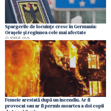
Spargerile de locuințe cresc în Germania:
Orașele și regiunea cele mai afectate
25 APRILIE 2026
Femeie arestată după un incendiu. Ar fi
provocat sau ar fi permis moartea a doi copii