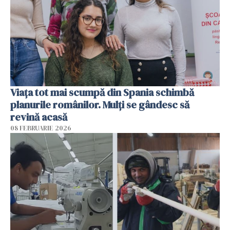
Viața tot mai scumpă din Spania schimbă
planurile românilor. Mulți se gândesc să
revină acasă
08 FEBRUARIE 2026