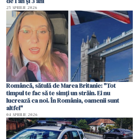
de 1 an și 3 ani
25 APRILIE 2026
Româncă, sătulă de Marea Britanie: "Tot
timpul te fac să te simți un străin. Ei nu
lucrează ca noi. În România, oamenii sunt
altfel"
04 APRILIE 2026