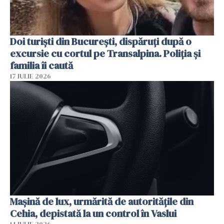
Doi turiști din București, dispăruți după o
excursie cu cortul pe Transalpina. Poliția și
familia îi caută
17 IULIE 2026
Mașină de lux, urmărită de autoritățile din
Cehia, depistată la un control în Vaslui