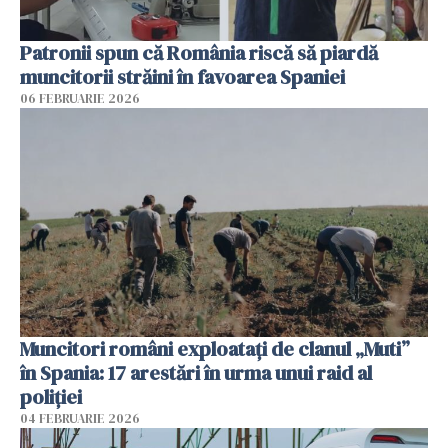
Patronii spun că România riscă să piardă
muncitorii străini în favoarea Spaniei
06 FEBRUARIE 2026
Muncitori români exploatați de clanul „Muti”
în Spania: 17 arestări în urma unui raid al
poliției
04 FEBRUARIE 2026