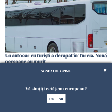
Un autocar cu turiști a derapat în Turcia. Nouă
persoane au murit
01 FEBRUARIE 2026
SONDAJ DE OPINIE
Vă simțiți cetățean european?
Da
Nu