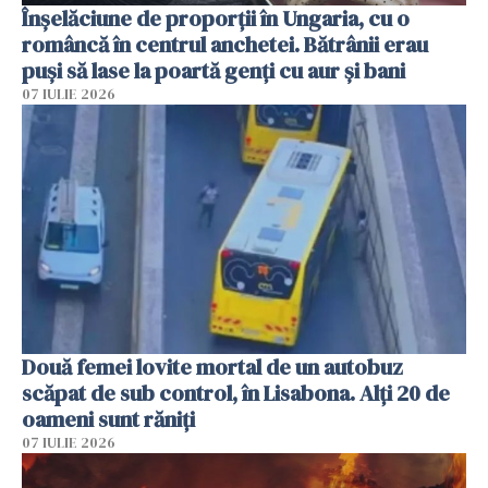
Înșelăciune de proporții în Ungaria, cu o
româncă în centrul anchetei. Bătrânii erau
puși să lase la poartă genți cu aur și bani
07 IULIE 2026
Două femei lovite mortal de un autobuz
scăpat de sub control, în Lisabona. Alți 20 de
oameni sunt răniți
07 IULIE 2026