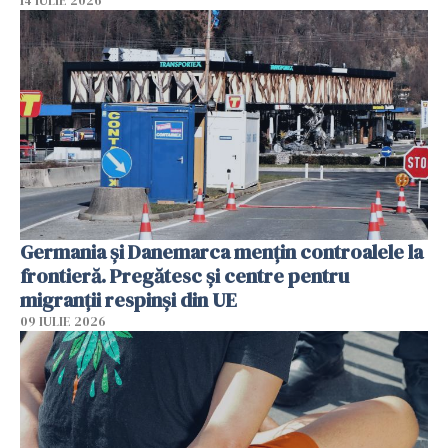
14 IULIE 2026
Germania și Danemarca mențin controalele la
frontieră. Pregătesc și centre pentru
migranții respinși din UE
09 IULIE 2026