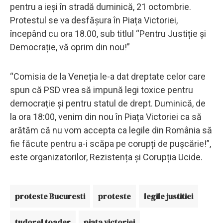
pentru a ieși în stradă duminică, 21 octombrie.
Protestul se va desfășura în Piața Victoriei,
începând cu ora 18.00, sub titlul “Pentru Justiție și
Democrație, vă oprim din nou!”
“Comisia de la Veneția le-a dat dreptate celor care
spun că PSD vrea să impună legi toxice pentru
democrație și pentru statul de drept. Duminică, de
la ora 18:00, venim din nou în Piața Victoriei ca să
arătăm că nu vom accepta ca legile din România să
fie făcute pentru a-i scăpa pe corupți de pușcărie!”,
este organizatorilor, Rezistența și Corupția Ucide.
proteste Bucuresti
proteste
legile justitiei
tudorel toader
piata victoriei