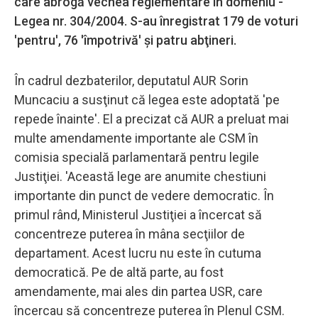
care abrogă vechea reglementare în domeniu -
Legea nr. 304/2004. S-au înregistrat 179 de voturi
'pentru', 76 'împotrivă' şi patru abţineri.
În cadrul dezbaterilor, deputatul AUR Sorin
Muncaciu a susţinut că legea este adoptată 'pe
repede înainte'. El a precizat că AUR a preluat mai
multe amendamente importante ale CSM în
comisia specială parlamentară pentru legile
Justiţiei. 'Această lege are anumite chestiuni
importante din punct de vedere democratic. În
primul rând, Ministerul Justiţiei a încercat să
concentreze puterea în mâna secţiilor de
departament. Acest lucru nu este în cutuma
democratică. Pe de altă parte, au fost
amendamente, mai ales din partea USR, care
încercau să concentreze puterea în Plenul CSM.