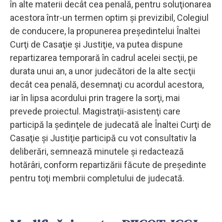
în alte materii decât cea penală, pentru soluţionarea
acestora într-un termen optim şi previzibil, Colegiul
de conducere, la propunerea preşedintelui Înaltei
Curţi de Casaţie şi Justiţie, va putea dispune
repartizarea temporară în cadrul acelei secţii, pe
durata unui an, a unor judecători de la alte secţii
decât cea penală, desemnaţi cu acordul acestora,
iar în lipsa acordului prin tragere la sorţi, mai
prevede proiectul. Magistraţii-asistenţi care
participă la şedinţele de judecată ale Înaltei Curţi de
Casaţie şi Justiţie participă cu vot consultativ la
deliberări, semnează minutele şi redactează
hotărâri, conform repartizării făcute de preşedinte
pentru toţi membrii completului de judecată.