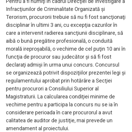
Pentru a fi numiţi în cadrul Direcţiei de Investigare a
Infracţiunilor de Criminalitate Organizată şi
Terorism, procurorii trebuie să nu fi fost sancţionaţi
disciplinar în ultimi 3 ani, cu excepţia cazurilor în
care a intervenit radierea sancţiunii disciplinare, să
aibă o bună pregătire profesională, o conduită
morală ireproşabilă, o vechime de cel puţin 10 ani în
funcţia de procuror sau judecător şi să fi fost
declaraţi admişi în urma unui concurs. Concursul
se organizează potrivit dispoziţiilor prezentei legi şi
regulamentului aprobat prin hotărâre a Secţiei
pentru procurori a Consiliului Superior al
Magistraturii. La calcularea condiţiei minime de
vechime pentru a participa la concurs nu se ia în
considerare perioada în care procurorul a avut
calitatea de auditor de justiţie, mai prevede un
amendament al proiectului.