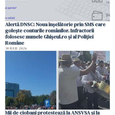
Alertă DNSC: Noua înșelătorie prin SMS care
golește conturile românilor. Infractorii
folosesc numele Ghișeul.ro și al Poliției
Române
30 IULIE 2026
Mii de ciobani protestează la ANSVSA și la