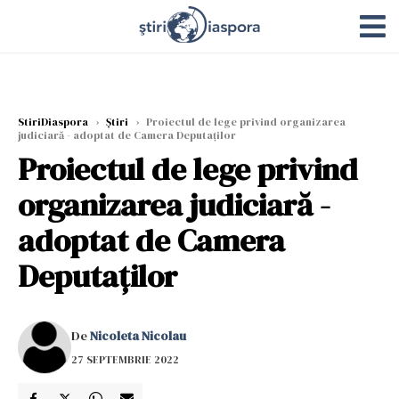
StiriDiaspora
›
Știri
›
Proiectul de lege privind organizarea
judiciară - adoptat de Camera Deputaţilor
Proiectul de lege privind
organizarea judiciară -
adoptat de Camera
Deputaţilor
De
Nicoleta Nicolau
27 SEPTEMBRIE 2022