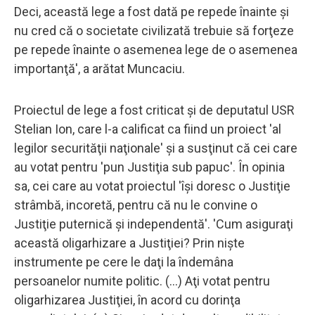
Deci, această lege a fost dată pe repede înainte şi
nu cred că o societate civilizată trebuie să forţeze
pe repede înainte o asemenea lege de o asemenea
importanţă', a arătat Muncaciu.
Proiectul de lege a fost criticat şi de deputatul USR
Stelian Ion, care l-a calificat ca fiind un proiect 'al
legilor securităţii naţionale' şi a susţinut că cei care
au votat pentru 'pun Justiţia sub papuc'. În opinia
sa, cei care au votat proiectul 'îşi doresc o Justiţie
strâmbă, incoretă, pentru că nu le convine o
Justiţie puternică şi independentă'. 'Cum asiguraţi
această oligarhizare a Justiţiei? Prin nişte
instrumente pe cere le daţi la îndemâna
persoanelor numite politic. (...) Aţi votat pentru
oligarhizarea Justiţiei, în acord cu dorinţa