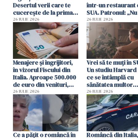
Desertul verii care te
într-un restaurant 
cucerește de la prima
SUA. Patronul: „Nu 
lingură
ce o să mă fac fără
26 IULIE 2026
26 IULIE 2026
Menajere și îngrijitori,
Vrei să te muți în 
în vizorul Fiscului din
Un studiu Harvard 
Italia. Aproape 500.000
ce se întâmplă cu
de euro din venituri,
sănătatea multor
ascunși de autorități
imigranți
26 IULIE 2026
26 IULIE 2026
Ce a pățit o româncă în
Româncă din Italia