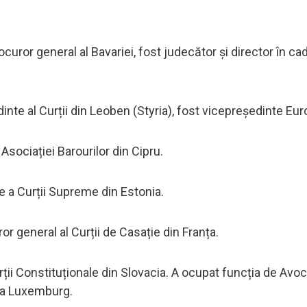
curor general al Bavariei, fost judecător și director în cad
inte al Curții din Leoben (Styria), fost vicepreședinte Eur
 Asociației Barourilor din Cipru.
e a Curții Supreme din Estonia.
or general al Curții de Casație din Franța.
rții Constituționale din Slovacia. A ocupat funcția de Avoc
 la Luxemburg.