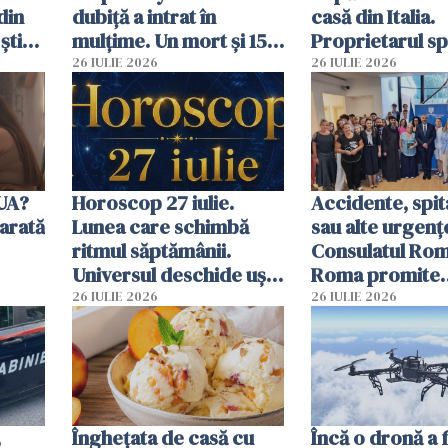
din
dubiță a intrat în
casă din Italia.
știu
mulțime. Un mort și 15
Proprietarul s
 voi”
răniți
s-a apărat cu un
26 IULIE 2026
26 IULIE 2026
SUA?
Horoscop 27 iulie.
Accidente, spit
arată
Lunea care schimbă
sau alte urgenț
ritmul săptămânii.
Consulatul Româ
Universul deschide uși
Roma promite
neașteptate pentru
intervenții în d
26 IULIE 2026
26 IULIE 2026
unele zodii
de ore
,
Înghețata de casă cu
Încă o dronă a 