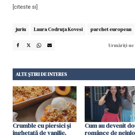
[citeste si]
juriu
Laura Codruţa Kovesi
parchet european
Urmăriți-ne 
ALTE ȘTIRI DE INTERES
Crumble cu piersici și
Cum au devenit do
înghețată de vanilie.
românce de neînlo