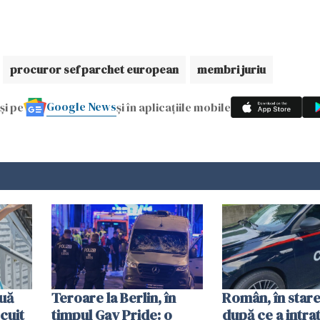
procuror sef parchet european
membri juriu
Google News
și pe
și în aplicațiile mobile
uă
Teroare la Berlin, în
Român, în stare
cuit
timpul Gay Pride: o
după ce a intrat