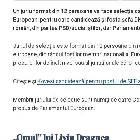
Un juriu format din 12 persoane va face selecția c
European, pentru care candidează și fosta șefă DN
român, din partea PSD/socialiștilor, dar Parlamen
Juriul de selecție este format din 12 persoane din rân
europene, din rândul foștilor membri naționali ai Eu
procurorilor de înalt nivel sau al juriștilor ale că
Citește și
Kovesi candidează pentru postul de ȘEF 
Membrii juriului de selecție sunt numiți de către Con
propus de Parlamentul European.
„Omul” lui Liviu Dragnea