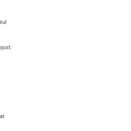
rul
ojust.
at