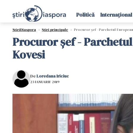
Politică
Internațional
StiriDiaspora
›
Știri principale
›
Procuror șef - Parchetul European
Procuror șef - Parchetu
Kovesi
De
Loredana Iriciuc
23 IANUARIE 2019