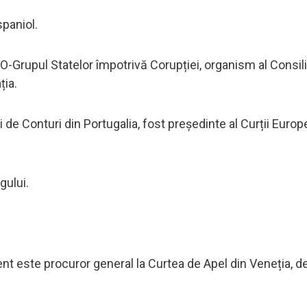
spaniol.
O-Grupul Statelor împotrivă Corupției, organism al Consili
ția.
i de Conturi din Portugalia, fost președinte al Curții Euro
gului.
ezent este procuror general la Curtea de Apel din Veneția,