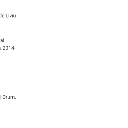
de Liviu
ai
da 2014-
u
el Drum,