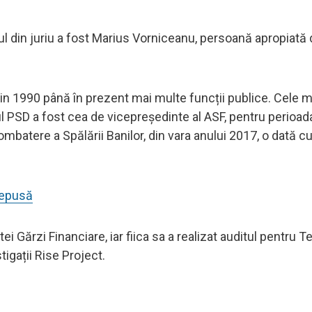
l din juriu a fost Marius Vorniceanu, persoană apropiată 
 1990 până în prezent mai multe funcții publice. Cele m
nul PSD a fost cea de vicepreședinte al ASF, pentru perioa
ombatere a Spălării Banilor, din vara anului 2017, o dată c
depusă
ei Gărzi Financiare, iar fiica sa a realizat auditul pentru T
tigații Rise Project.