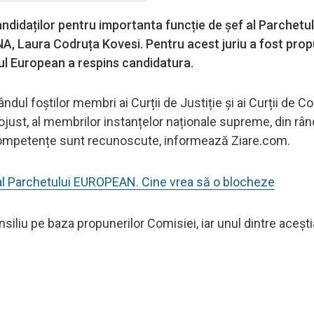
andidaților pentru importanta funcție de șef al Parchetul
A, Laura Codruța Kovesi. Pentru acest juriu a fost prop
tul European a respins candidatura.
dul foștilor membri ai Curții de Justiție și ai Curții de Co
rojust, al membrilor instanțelor naționale supreme, din rân
ror competențe sunt recunoscute, informează Ziare.com.
al Parchetului EUROPEAN. Cine vrea să o blocheze
siliu pe baza propunerilor Comisiei, iar unul dintre aceșt