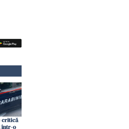
 critică
 într-o