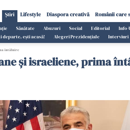
Știri
Lifestyle
Diaspora creativă
Românii care 
ație
Sănătate
Abuzuri
Social
Editorial
Info-
ti departe, ești acasă!
Alegeri Prezidențiale
Interviuri
ma întâlnire
ane și israeliene, prima înt