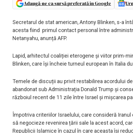
Adaugă-ne ca sursă preferată în Google
Urm
Secretarul de stat american, Antony Blinken, s-a întâ
acesta fiind primul contact personal între administr
Netanyahu, anunță AFP.
Lapid, arhitectul coaliției eterogene și viitor prim-
Blinken, care își încheie turneul european în Italia d
Temele de discuții au privit restabilirea acordului de
abandonat sub Administrația Donald Trump și conserv
războiul recent de 11 zile între Israel și mișcarea p
Împotriva criteriilor Israelului, care consideră Iran
să negocieze revenirea țării sale la acest acord, ca
Republicii Islamice în cazul în care aceasta își red