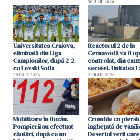
folosesc numele
30 IULIE 2026
Ghișeul.ro și al Poli
Române
Universitatea Craiova,
Reactorul 2 de la
eliminată din Liga
Cernavodă va fi op
Campionilor, după 2-2
controlat, din cau
cu Levski Sofia
secetei. Unitatea 1 
deja oprită
29 IULIE 2026
29 IULIE 2026
Mobilizare în Buzău.
Crumble cu piersici
Pompierii au efectuat
înghețată de vanili
căutări, după ce un
Desertul verii care