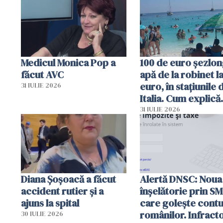
Medicul Monica Pop a
100 de euro șezlong
făcut AVC
apă de la robinet l
euro, în stațiunile 
31 IULIE 2026
Italia. Cum explică
autoritățile
31 IULIE 2026
Diana Șoșoacă a făcut
Alertă DNSC: Noua
accident rutier și a
înșelătorie prin S
ajuns la spital
care golește contu
românilor. Infracto
30 IULIE 2026