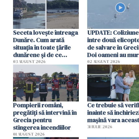
Seceta lovește întreaga
UPDATE: Coliziune
Dunăre. Cum arată
între două elicopt
situația în toate țările
de salvare în Greci
dunărene și de ce
Doi oameni au mur
România resimte
03 AUGUST 2026
02 AUGUST 2026
efectele, deși a plouat
în iulie
Pompierii români,
Ce trebuie să verif
pregătiţi să intervină în
înainte să închiriez
Grecia pentru
mașină vara aceas
stingerea incendiilor
31 IULIE 2026
01 AUGUST 2026