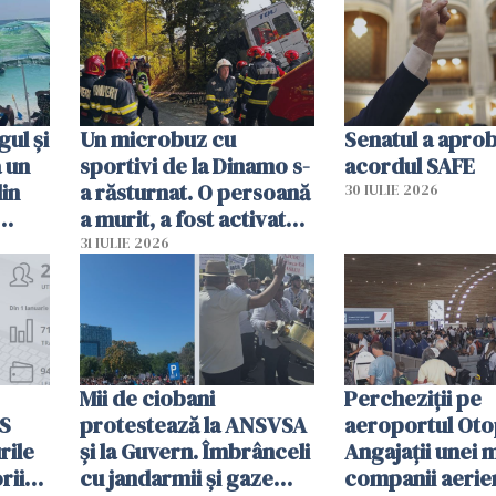
sumă imensă de bani
mobiliza toate
resursele"
ul și
Un microbuz cu
Senatul a apro
a un
sportivi de la Dinamo s-
acordul SAFE
din
a răsturnat. O persoană
30 IULIE 2026
a murit, a fost activat
planul roșu de
31 IULIE 2026
intervenție
Mii de ciobani
Percheziții pe
MS
protestează la ANSVSA
aeroportul Oto
rile
și la Guvern. Îmbrânceli
Angajații unei 
rii
cu jandarmii și gaze
companii aerie