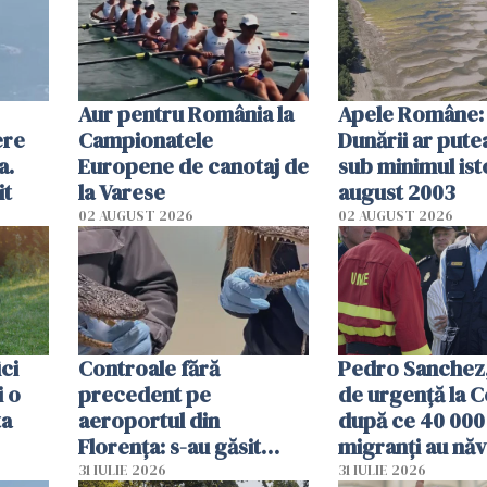
Aur pentru România la
Apele Române: 
ere
Campionatele
Dunării ar pute
a.
Europene de canotaj de
sub minimul ist
it
la Varese
august 2003
02 AUGUST 2026
02 AUGUST 2026
ici
Controale fără
Pedro Sanchez, 
i o
precedent pe
de urgență la C
ta
aeroportul din
după ce 40 000
Florența: s-au găsit
migranți au năv
capete de aligator și o
teritoriul spani
31 IULIE 2026
31 IULIE 2026