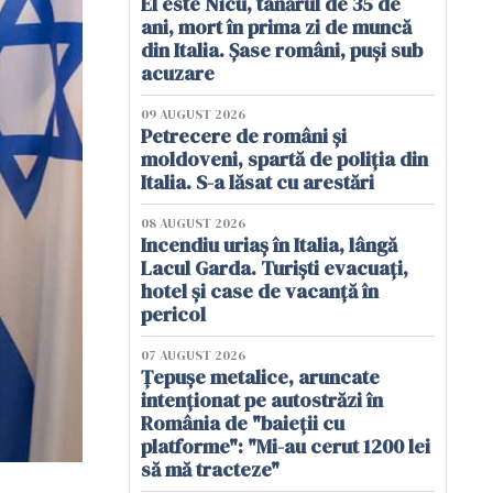
El este Nicu, tânărul de 35 de
ani, mort în prima zi de muncă
din Italia. Șase români, puși sub
acuzare
09 AUGUST 2026
Petrecere de români și
moldoveni, spartă de poliția din
Italia. S-a lăsat cu arestări
08 AUGUST 2026
Incendiu uriaș în Italia, lângă
Lacul Garda. Turiști evacuați,
hotel și case de vacanță în
pericol
07 AUGUST 2026
Țepușe metalice, aruncate
intenționat pe autostrăzi în
România de "baieții cu
platforme": "Mi-au cerut 1200 lei
să mă tracteze"