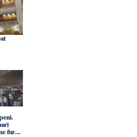
bat
peni.
mari
ne furau