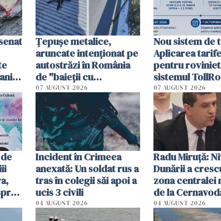
esenat
Țepușe metalice,
Nou sistem de t
aruncate intenționat pe
Aplicarea tarif
te
autostrăzi în România
pentru roviniet
ani.
de "baieții cu
sistemul TollRo
at
platforme": "Mi-au
începe la 1 oct
07 AUGUST 2026
07 AUGUST 2026
cerut 1200 lei să mă
tracteze"
 de
Incident în Crimeea
Radu Miruţă: Ni
ii
anexată: Un soldat rus a
Dunării a crescu
a,
tras în colegii săi apoi a
zona centralei 
spre
ucis 3 civili
de la Cernavodă
olum
cm faţă de ziua
04 AUGUST 2026
04 AUGUST 2026