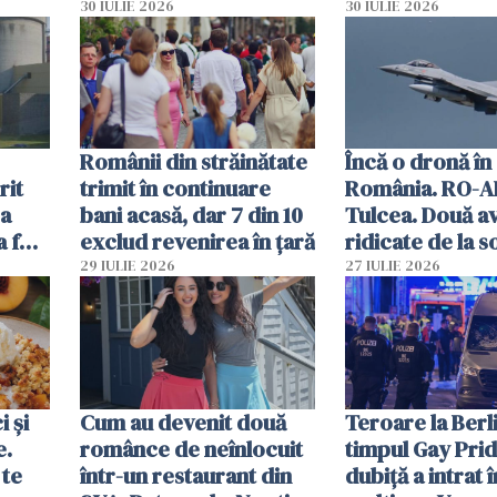
lacrimogene
parfumuri, ceas
30 IULIE 2026
30 IULIE 2026
ției
mâncarea desti
vânzării
Românii din străinătate
Încă o dronă în
rit
trimit în continuare
România. RO-A
za
bani acasă, dar 7 din 10
Tulcea. Două a
a fost
exclud revenirea în țară
ridicate de la s
29 IULIE 2026
27 IULIE 2026
 și
Cum au devenit două
Teroare la Berli
e.
românce de neînlocuit
timpul Gay Prid
 te
într-un restaurant din
dubiță a intrat î