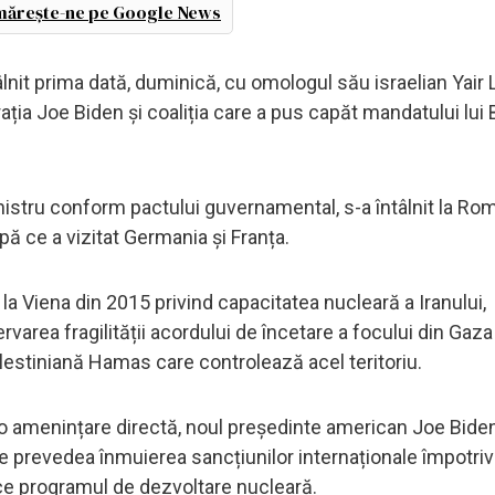
ărește-ne pe Google News
lnit prima dată, duminică, cu omologul său israelian Yair 
ația Joe Biden și coaliția care a pus capăt mandatului lui
ministru conform pactului guvernamental, s-a întâlnit la Ro
upă ce a vizitat Germania și Franța.
 la Viena din 2015 privind capacitatea nucleară a Iranului,
area fragilității acordului de încetare a focului din Gaz
alestiniană Hamas care controlează acel teritoriu.
ul o amenințare directă, noul președinte american Joe Bide
re prevedea înmuierea sancțiunilor internaționale împotri
uce programul de dezvoltare nucleară.