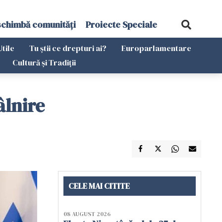
schimbă comunități
Proiecte Speciale
Utile
Tu știi ce drepturi ai?
Europarlamentare
Cultură și Tradiții
âlnire
CELE MAI CITITE
08 AUGUST 2026