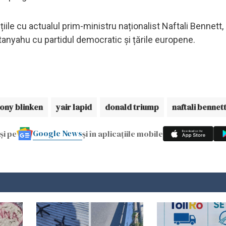
iile cu actualul prim-ministru naționalist Naftali Bennett,
Netanyahu cu partidul democratic și țările europene.
ony blinken
yair lapid
donald triump
naftali bennet
Google News
și pe
și în aplicațiile mobile