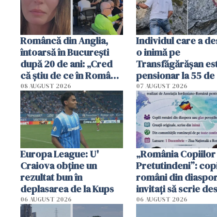
Româncă din Anglia,
Individul care a d
întoarsă în București
o inimă pe
după 20 de ani: „Cred
Transfăgărășan es
că știu de ce în România
pensionar la 55 de 
se trăiește mai bine ca
Poliția l-a identific
08 AUGUST 2026
07 AUGUST 2026
în Anglia. E schimbat"
Europa League: U'
„România Copiilor
Craiova obține un
Pretutindeni”: copi
rezultat bun în
români din diaspor
deplasarea de la Kups
invitați să scrie de
România într-un v
06 AUGUST 2026
06 AUGUST 2026
special