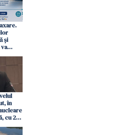
axare.
elor
ă şi
 va
ombrie
velul
t, în
nucleare
, cu 2
 trecută