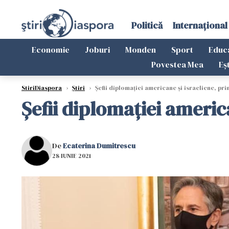
Politică
Internațional
Economie
Joburi
Monden
Sport
Educ
Povestea Mea
Eș
StiriDiaspora
›
Știri
›
Șefii diplomației americane și israeliene, pri
Șefii diplomației americ
De
Ecaterina Dumitrescu
28 IUNIE 2021