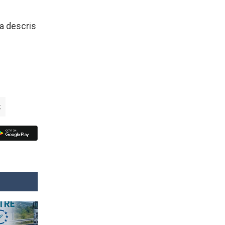
 a descris
t