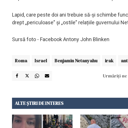
Lapid, care peste doi ani trebuie să-și schimbe funcț
drept „periculoase” și „ostile” relațiile guvernului 
Sursă foto - Facebook Antony John Blinken
Roma
Israel
Benjamin Netanyahu
irak
ant
Urmăriți-ne 
ALTE ȘTIRI DE INTERES