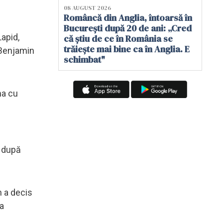
08 AUGUST 2026
Româncă din Anglia, întoarsă în
București după 20 de ani: „Cred
Lapid,
că știu de ce în România se
trăiește mai bine ca în Anglia. E
 Benjamin
schimbat"
ma cu
a după
n a decis
va