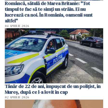
Româncă, sătulă de Marea Britanie: "Tot
timpul te fac să te simți un străin. Ei nu
lucrează ca noi. În România, oamenii sunt
altfel"
04 APRILIE 2026
Tânăr de 22 de ani, împușcat de un polițist, în
Mureș, după ce l-a lovit în cap
02 APRILIE 2026