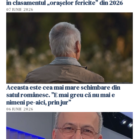
în clasamentul „orașelor fericite” din 2026
07 IUNIE 2026
Aceasta este cea mai mare schimbare din
satul românesc. ”E mai greu că nu mai e
nimeni pe-aici, prin jur”
06 IUNIE 2026