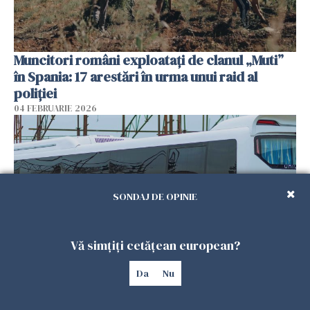
Muncitori români exploatați de clanul „Muti”
în Spania: 17 arestări în urma unui raid al
poliției
04 FEBRUARIE 2026
SONDAJ DE OPINIE
Vă simțiți cetățean european?
Da
Nu
Un autocar cu turiști a derapat în Turcia. Nouă
persoane au murit