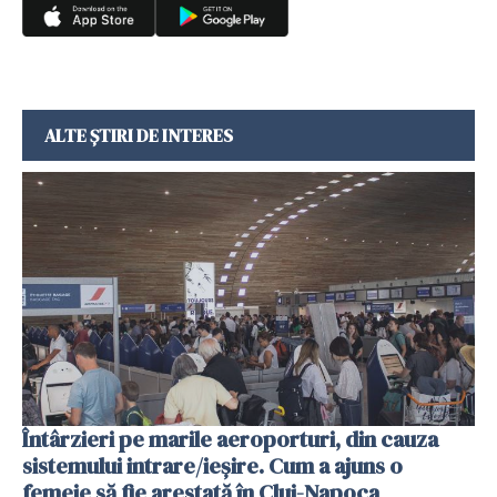
ALTE ȘTIRI DE INTERES
Întârzieri pe marile aeroporturi, din cauza
sistemului intrare/ieșire. Cum a ajuns o
femeie să fie arestată în Cluj-Napoca