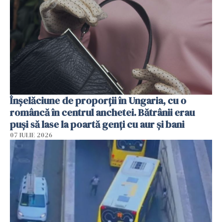
Înșelăciune de proporții în Ungaria, cu o
româncă în centrul anchetei. Bătrânii erau
puși să lase la poartă genți cu aur și bani
07 IULIE 2026