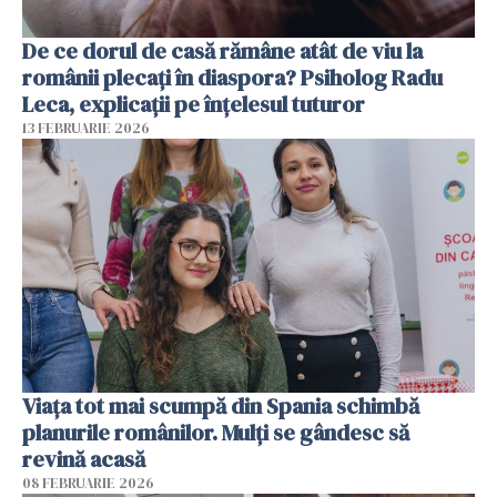
De ce dorul de casă rămâne atât de viu la
românii plecați în diaspora? Psiholog Radu
Leca, explicații pe înțelesul tuturor
13 FEBRUARIE 2026
Viața tot mai scumpă din Spania schimbă
planurile românilor. Mulți se gândesc să
revină acasă
08 FEBRUARIE 2026