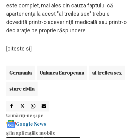
este complet, mai ales din cauza faptului că
apartenenţa la acest "al treilea sex" trebuie
dovedită printr-o adeverinţă medicală sau printr-o
declaraţie pe proprie răspundere.
[citeste si]
Germania
Uniunea Europeana
al treilea sex
stare civila
Urmăriți-ne și pe
Google News
și în aplicațiile mobile