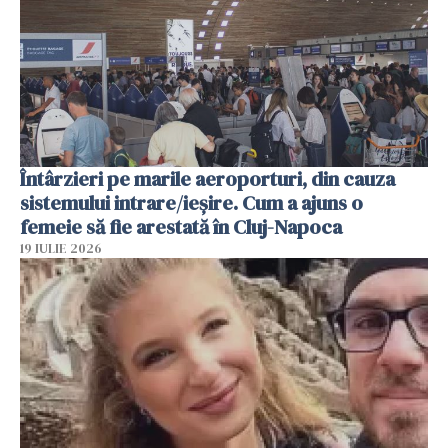
Întârzieri pe marile aeroporturi, din cauza
sistemului intrare/ieșire. Cum a ajuns o
femeie să fie arestată în Cluj-Napoca
19 IULIE 2026