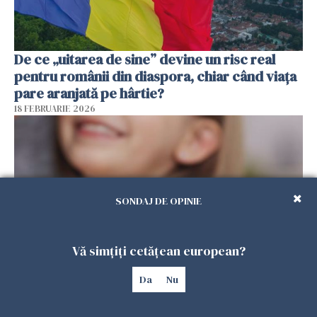
De ce „uitarea de sine” devine un risc real
pentru românii din diaspora, chiar când viața
pare aranjată pe hârtie?
18 FEBRUARIE 2026
SONDAJ DE OPINIE
Vă simțiți cetățean european?
Da
Nu
Alocație universală pentru copii în Spania.
100.000 de români ar putea primi 200 de euro