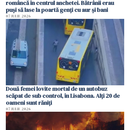
româncă în centrul anchetei. Bătrânii erau
puși să lase la poartă genți cu aur și bani
07 IULIE 2026
Două femei lovite mortal de un autobuz
scăpat de sub control, în Lisabona. Alți 20 de
oameni sunt răniți
07 IULIE 2026