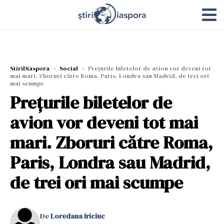
StiriDiaspora
›
Social
›
Preţurile biletelor de avion vor deveni tot
mai mari. Zboruri către Roma, Paris, Londra sau Madrid, de trei ori
mai scumpe
Preţurile biletelor de
avion vor deveni tot mai
mari. Zboruri către Roma,
Paris, Londra sau Madrid,
de trei ori mai scumpe
De
Loredana Iriciuc