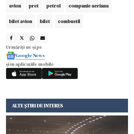
avion
pret
petrol
companie aeriana
bilet avion
bilet
combustil
Urmăriți-ne și pe
Google News
și în aplicațiile mobile
ALTE ȘTIRI DE INTERES