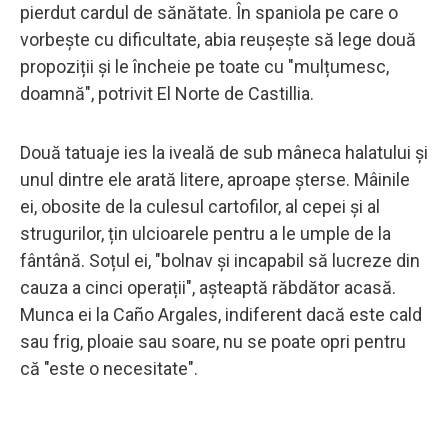
pierdut cardul de sănătate. În spaniola pe care o
vorbește cu dificultate, abia reușește să lege două
propoziții și le încheie pe toate cu "mulțumesc,
doamnă", potrivit El Norte de Castillia.
Două tatuaje ies la iveală de sub mâneca halatului și
unul dintre ele arată litere, aproape șterse. Mâinile
ei, obosite de la culesul cartofilor, al cepei și al
strugurilor, țin ulcioarele pentru a le umple de la
fântână. Soțul ei, "bolnav și incapabil să lucreze din
cauza a cinci operații", așteaptă răbdător acasă.
Munca ei la Caño Argales, indiferent dacă este cald
sau frig, ploaie sau soare, nu se poate opri pentru
că "este o necesitate".