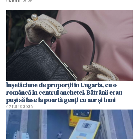
08 IULIE 2026
Înșelăciune de proporții în Ungaria, cu o
româncă în centrul anchetei. Bătrânii erau
puși să lase la poartă genți cu aur și bani
07 IULIE 2026