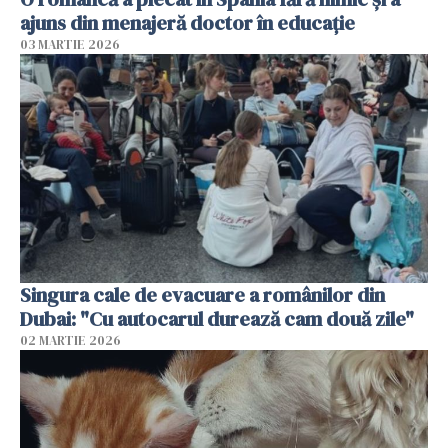
ajuns din menajeră doctor în educație
03 MARTIE 2026
Singura cale de evacuare a românilor din
Dubai: "Cu autocarul durează cam două zile"
02 MARTIE 2026