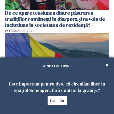
De ce apare tensiunea dintre păstrarea
tradițiilor românești în diaspora și nevoia de
incluziune în societatea de rezidență?
19 FEBRUARIE 2026
SONDAJ DE OPINIE
Este important pentru dvs. că circulăm liber în
spațiul Schengen, fără control la granițe?
De ce „uitarea de sine” devine un risc real
pentru românii din diaspora, chiar când viața
Da
Nu
pare aranjată pe hârtie?
18 FEBRUARIE 2026