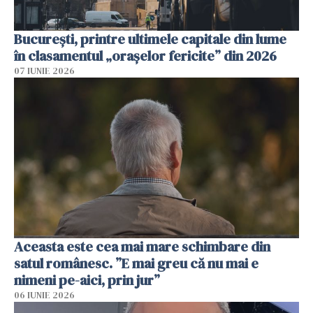
București, printre ultimele capitale din lume
în clasamentul „orașelor fericite” din 2026
07 IUNIE 2026
Aceasta este cea mai mare schimbare din
satul românesc. ”E mai greu că nu mai e
nimeni pe-aici, prin jur”
06 IUNIE 2026