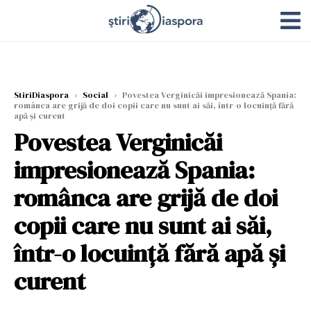
StiriDiaspora
›
Social
›
Povestea Verginicăi impresionează Spania:
românca are grijă de doi copii care nu sunt ai săi, într-o locuință fără
apă și curent
Povestea Verginicăi
impresionează Spania:
românca are grijă de doi
copii care nu sunt ai săi,
într-o locuință fără apă și
curent