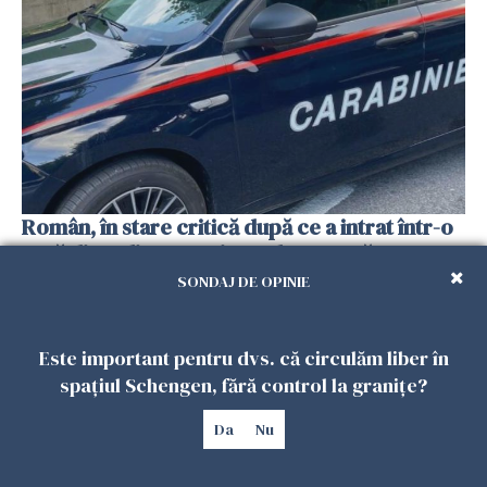
Român, în stare critică după ce a intrat într-o
casă din Italia. Proprietarul spune că s-a
apărat cu un cuțit
SONDAJ DE OPINIE
26 IULIE 2026
Este important pentru dvs. că circulăm liber în
spațiul Schengen, fără control la granițe?
Da
Nu