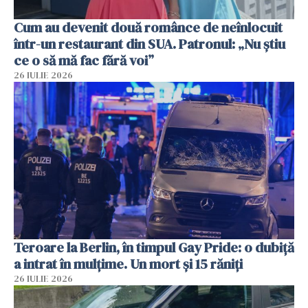
Cum au devenit două românce de neînlocuit
într-un restaurant din SUA. Patronul: „Nu știu
ce o să mă fac fără voi”
26 IULIE 2026
Teroare la Berlin, în timpul Gay Pride: o dubiță
a intrat în mulțime. Un mort și 15 răniți
26 IULIE 2026