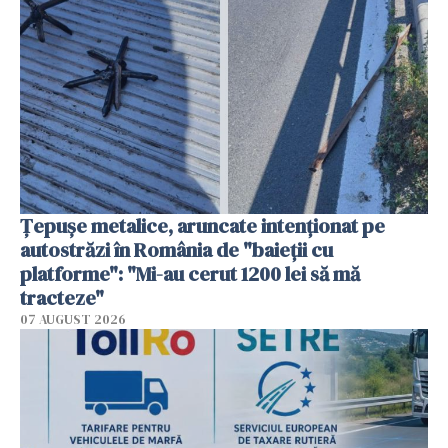
Țepușe metalice, aruncate intenționat pe
autostrăzi în România de "baieții cu
platforme": "Mi-au cerut 1200 lei să mă
tracteze"
07 AUGUST 2026