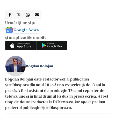
Urmăriți-ne și pe
Google News
și în aplicațiile mobile
Bogdan Bolojan
Bogdan Bolojan este redactor-șef al publicației
ȘtiriDiaspora din anul 2017.Are o experiență de 13 ani în
presă. A fost asistent de producție TV, apoi reporter de
televiziune și în final drumul l-a dus în presa scrisă. A fost
timp de doi ani redactor la DCNews.ro, iar apoi a preluat
proiectul publicației ȘtiriDiaspora.ro.