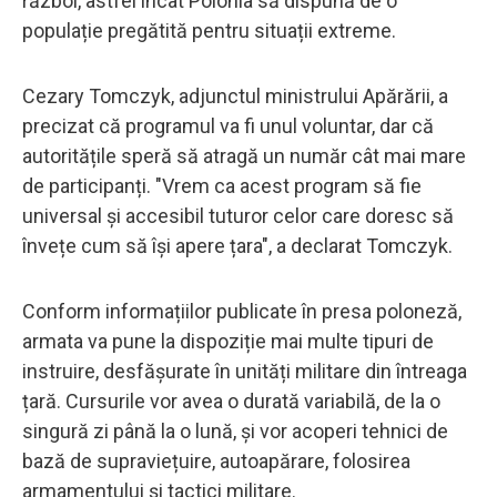
război, astfel încât Polonia să dispună de o
populație pregătită pentru situații extreme.
Cezary Tomczyk, adjunctul ministrului Apărării, a
precizat că programul va fi unul voluntar, dar că
autoritățile speră să atragă un număr cât mai mare
de participanți. "Vrem ca acest program să fie
universal și accesibil tuturor celor care doresc să
învețe cum să își apere țara", a declarat Tomczyk.
Conform informațiilor publicate în presa poloneză,
armata va pune la dispoziție mai multe tipuri de
instruire, desfășurate în unități militare din întreaga
țară. Cursurile vor avea o durată variabilă, de la o
singură zi până la o lună, și vor acoperi tehnici de
bază de supraviețuire, autoapărare, folosirea
armamentului și tactici militare.