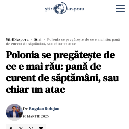
StiriDiaspora
›
Știri
›
Polonia se pregătește de ce e mai rău: pană
de curent de săptămâni, sau chiar un atac
Polonia se pregătește de
ce e mai rău: pană de
curent de săptămâni, sau
chiar un atac
De
Bogdan Bolojan
10 MARTIE 2025