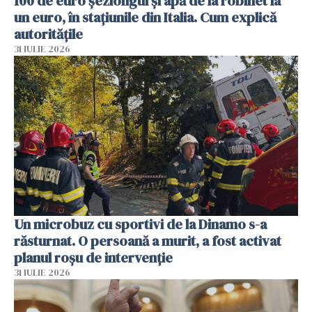
100 de euro șezlongul și apă de la robinet la
un euro, în stațiunile din Italia. Cum explică
autoritățile
31 IULIE 2026
Un microbuz cu sportivi de la Dinamo s-a
răsturnat. O persoană a murit, a fost activat
planul roșu de intervenție
31 IULIE 2026