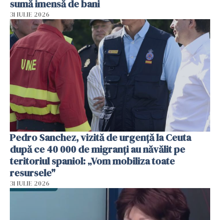
sumă imensă de bani
31 IULIE 2026
Pedro Sanchez, vizită de urgență la Ceuta
după ce 40 000 de migranți au năvălit pe
teritoriul spaniol: „Vom mobiliza toate
resursele"
31 IULIE 2026