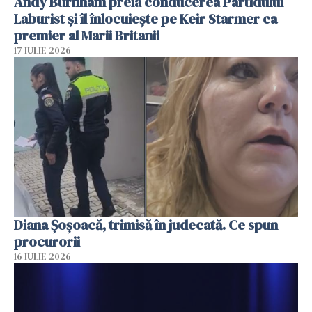
Andy Burnham preia conducerea Partidului
Laburist și îl înlocuiește pe Keir Starmer ca
premier al Marii Britanii
17 IULIE 2026
Diana Șoșoacă, trimisă în judecată. Ce spun
procurorii
16 IULIE 2026