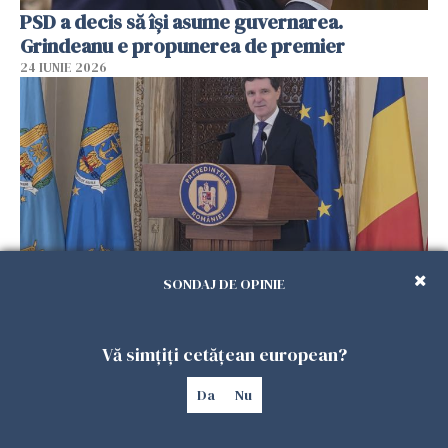
PSD a decis să îşi asume guvernarea.
Grindeanu e propunerea de premier
24 IUNIE 2026
SONDAJ DE OPINIE
Consultări la Cotroceni. Nicuşor Dan spune că
pare să se contureze varianta un guvern
Vă simțiți cetățean european?
politic minoritar
24 IUNIE 2026
Da
Nu