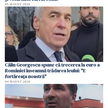
05 AUGUST 2026
Călin Georgescu spune că trecerea la euro a
României înseamnă trădarea leului: "E
fortăreața noastră"
04 AUGUST 2026