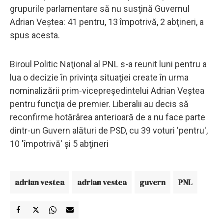
grupurile parlamentare să nu susţină Guvernul
Adrian Veştea: 41 pentru, 13 împotrivă, 2 abţineri, a
spus acesta.
Biroul Politic Naţional al PNL s-a reunit luni pentru a
lua o decizie în privinţa situaţiei create în urma
nominalizării prim-vicepreşedintelui Adrian Veştea
pentru funcţia de premier. Liberalii au decis să
reconfirme hotărârea anterioară de a nu face parte
dintr-un Guvern alături de PSD, cu 39 voturi 'pentru',
10 'împotrivă' şi 5 abţineri
adrian vestea
adrian vestea
guvern
PNL