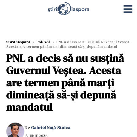
StiriDiaspora
›
Politică
›
PNL a decis să nu susţină Guvernul Veştea.
Acesta are termen până marţi dimineaţă să-şi depună mandatul
PNL a decis să nu susţină
Guvernul Veştea. Acesta
are termen până marţi
dimineaţă să-şi depună
mandatul
De
Gabriel Nuță-Stoica
15 IUNIE 2026