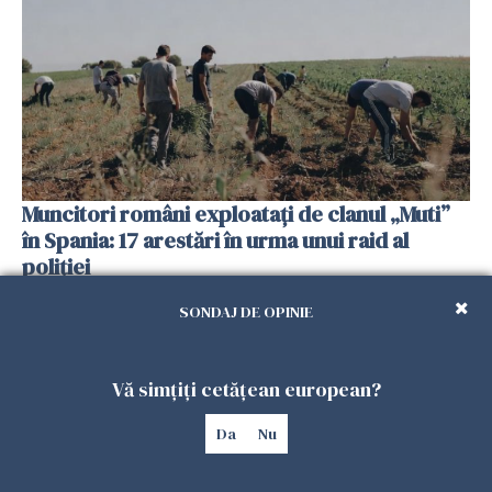
Muncitori români exploatați de clanul „Muti”
în Spania: 17 arestări în urma unui raid al
poliției
04 FEBRUARIE 2026
SONDAJ DE OPINIE
Vă simțiți cetățean european?
Da
Nu