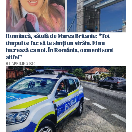
Româncă, sătulă de Marea Britanie: "Tot
timpul te fac să te simți un străin. Ei nu
lucrează ca noi. În România, oamenii sunt
altfel"
04 APRILIE 2026