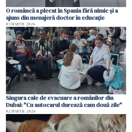
O româncă a plecat în Spania fără nimic și a
ajuns din menajeră doctor în educație
03 MARTIE 2026
Singura cale de evacuare a românilor din
Dubai: "Cu autocarul durează cam două zile"
02 MARTIE 2026