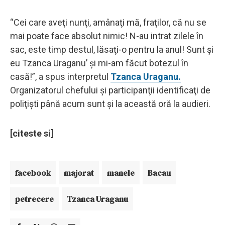
“Cei care aveţi nunţi, amânaţi mă, fraţilor, că nu se
mai poate face absolut nimic! N-au intrat zilele în
sac, este timp destul, lăsaţi-o pentru la anul! Sunt şi
eu Tzanca Uraganu’ şi mi-am făcut botezul în
casă!”, a spus interpretul
Tzanca Uraganu.
Organizatorul chefului şi participanţii identificaţi de
poliţişti până acum sunt și la această oră la audieri.
[citeste si]
facebook
majorat
manele
Bacau
petrecere
Tzanca Uraganu