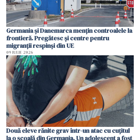
Germania și Danemarca mențin controalele la
frontieră. Pregătesc și centre pentru
migranții respinși din UE
09 IULIE 2026
Două eleve rănite grav într-un atac cu cuțitul
la o școală din Germania. Un adolescent a fost