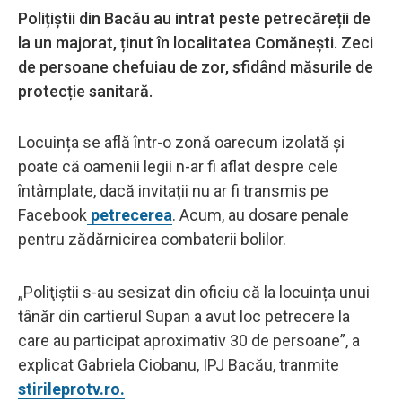
Polițiștii din Bacău au intrat peste petrecăreții de
la un majorat, ținut în localitatea Comănești. Zeci
de persoane chefuiau de zor, sfidând măsurile de
protecție sanitară.
Locuința se află într-o zonă oarecum izolată și
poate că oamenii legii n-ar fi aflat despre cele
întâmplate, dacă invitații nu ar fi transmis pe
Facebook
petrecerea
. Acum, au dosare penale
pentru zădărnicirea combaterii bolilor.
„Poliţiştii s-au sesizat din oficiu că la locuința unui
tânăr din cartierul Supan a avut loc petrecere la
care au participat aproximativ 30 de persoane”, a
explicat Gabriela Ciobanu, IPJ Bacău, tranmite
stirileprotv.ro.