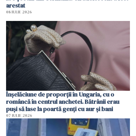
arestat
08 IULIE 2026
Înșelăciune de proporții în Ungaria, cu o
româncă în centrul anchetei. Bătrânii erau
puși să lase la poartă genți cu aur și bani
07 IULIE 2026