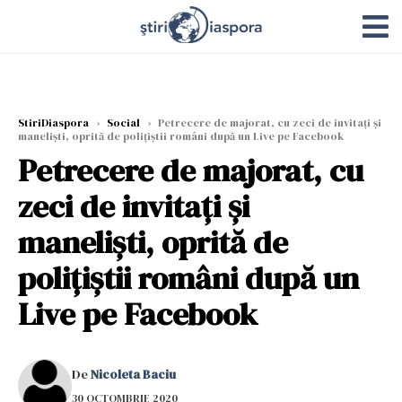
StiriDiaspora
›
Social
›
Petrecere de majorat, cu zeci de invitați și
manelişti, oprită de polițiştii români după un Live pe Facebook
Petrecere de majorat, cu
zeci de invitați și
manelişti, oprită de
polițiştii români după un
Live pe Facebook
De
Nicoleta Baciu
30 OCTOMBRIE 2020