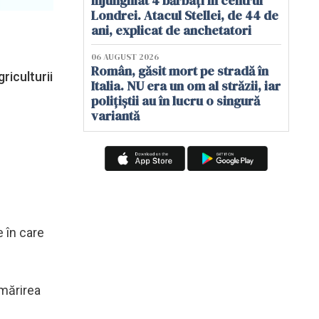
înjunghiat 4 bărbați în centrul
Londrei. Atacul Stellei, de 44 de
ani, explicat de anchetatori
06 AUGUST 2026
Român, găsit mort pe stradă în
riculturii
Italia. NU era un om al străzii, iar
polițiștii au în lucru o singură
variantă
e în care
rmărirea