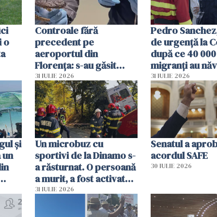
ici
Controale fără
Pedro Sanchez, 
i o
precedent pe
de urgență la C
ta
aeroportul din
după ce 40 000
Florența: s-au găsit
migranți au năv
capete de aligator și o
teritoriul spani
31 IULIE 2026
31 IULIE 2026
sumă imensă de bani
mobiliza toate
resursele"
ul și
Un microbuz cu
Senatul a apro
a un
sportivi de la Dinamo s-
acordul SAFE
din
a răsturnat. O persoană
30 IULIE 2026
a murit, a fost activat
planul roșu de
31 IULIE 2026
intervenție