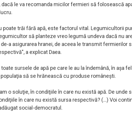
PSD, dacă le va recomanda micilor fermieri să folosească a
lucru.
nu poate trăi fără apă, este factorul vital. Legumicultorii p
n legumicultor să planteze vreo legumă undeva dacă nu ar
m de-a asigurarea hranei, de aceea le transmit fermierilor s
spectivă", a explicat Daea.
ă toate sursele de apă pe care le au la îndemână, în aşa fel
ată populaţia să se hrănească cu produse româneşti.
m o soluţie, în condiţiile în care nu există apă. De unde 
ndiţiile în care nu există sursa respectivă? (...) Voi conti
 adăugat social-democratul.