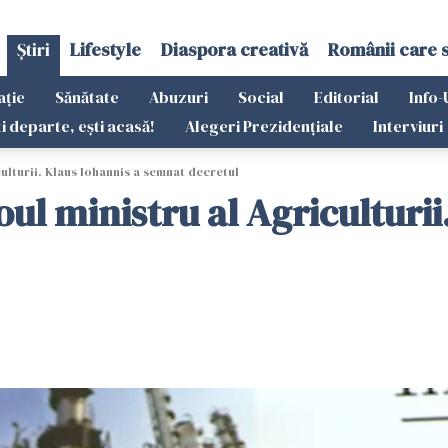
Știri
Lifestyle
Diaspora creativă
Românii care 
ație
Sănătate
Abuzuri
Social
Editorial
Info-
ti departe, ești acasă!
Alegeri Prezidențiale
Interviuri
culturii. Klaus Iohannis a semnat decretul
oul ministru al Agriculturii