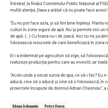
Întrebat, la finalul Comitetului Politic Naţional al 
multă atenţie, Daea a arătat că nu poate face acest 
"Eu nu pot face asta, şi să fim bine înţeleşi. Planta 
culturi în zone sigure de apă. Nu-şi permite nici u
de apă. (...) Cu hrana nu-i de joacă. Aici nu ne jucă
folosească resursele de care beneficiază în zona re
El i-a îndemnat pe agricultori să irige, să foloseasc
realizeze producţia pentru care au investit, iar to
"Acolo unde a secat sursa de apa, ce să-i fac? Eu n-a
aducă, cine să o aducă şi cine să o folosească, în co
proiectele începute de domnul Adrian Chesnoiu", a
Klaus Iohannis
Petre Daea