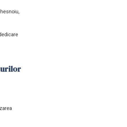
 Chesnoiu,
 dedicare
urilor
izarea