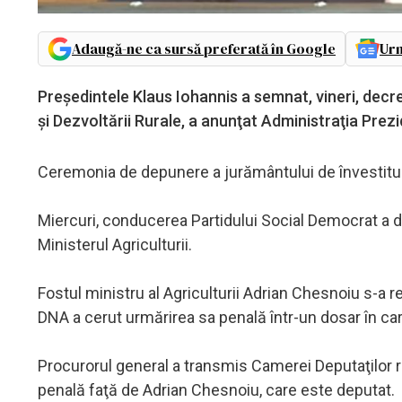
Adaugă-ne ca sursă preferată în Google
Urm
Preşedintele Klaus Iohannis a semnat, vineri, decret
şi Dezvoltării Rurale, a anunţat Administraţia Prezi
Ceremonia de depunere a jurământului de învestitură 
Miercuri, conducerea Partidului Social Democrat a d
Ministerul Agriculturii.
Fostul ministru al Agriculturii Adrian Chesnoiu s-a re
DNA a cerut urmărirea sa penală într-un dosar în car
Procurorul general a transmis Camerei Deputaţilor r
penală faţă de Adrian Chesnoiu, care este deputat.