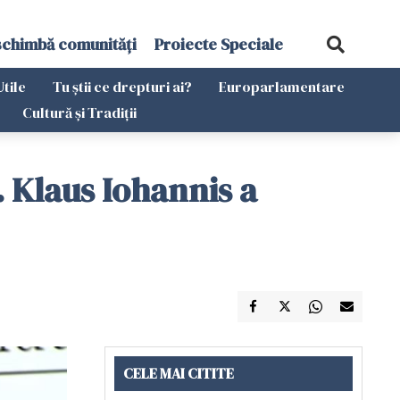
schimbă comunități
Proiecte Speciale
Utile
Tu știi ce drepturi ai?
Europarlamentare
Cultură și Tradiții
. Klaus Iohannis a
CELE MAI CITITE