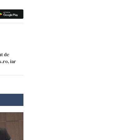
nt de
.ro, iar