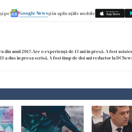
Google News
și pe
și în aplicațiile mobile
a din anul 2017.Are o experiență de 13 ani în presă. A fost asiste
 l-a dus în presa scrisă. A fost timp de doi ani redactor la DCNews