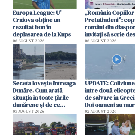
Europa League: U'
„România Copiilor
Craiova obține un
Pretutindeni”: copi
rezultat bun în
români din diaspor
deplasarea de la Kups
invitați să scrie de
România într-un v
06 AUGUST 2026
06 AUGUST 2026
special
Seceta lovește întreaga
UPDATE: Coliziune
Dunăre. Cum arată
între două elicopt
situația în toate țările
de salvare în Greci
dunărene și de ce
Doi oameni au mur
România resimte
03 AUGUST 2026
02 AUGUST 2026
efectele, deși a plouat
în iulie