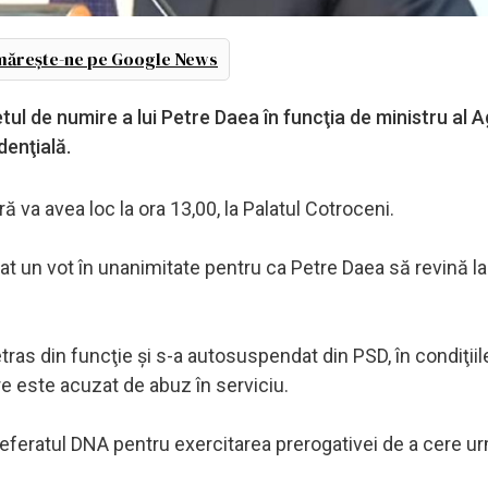
ărește-ne pe Google News
ul de numire a lui Petre Daea în funcţia de ministru al Ag
denţială.
va avea loc la ora 13,00, la Palatul Cotroceni.
at un vot în unanimitate pentru ca Petre Daea să revină la
tras din funcţie şi s-a autosuspendat din PSD, în condiţiil
e este acuzat de abuz în serviciu.
eferatul DNA pentru exercitarea prerogativei de a cere u