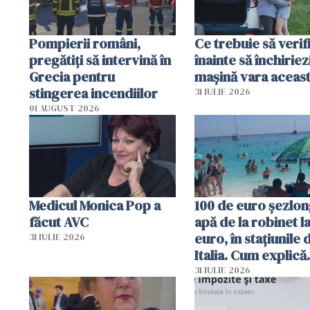
Pompierii români,
Ce trebuie să verif
pregătiţi să intervină în
înainte să închiriez
Grecia pentru
mașină vara aceas
stingerea incendiilor
31 IULIE 2026
01 AUGUST 2026
Medicul Monica Pop a
100 de euro șezlong
făcut AVC
apă de la robinet l
euro, în stațiunile 
31 IULIE 2026
Italia. Cum explică
autoritățile
31 IULIE 2026