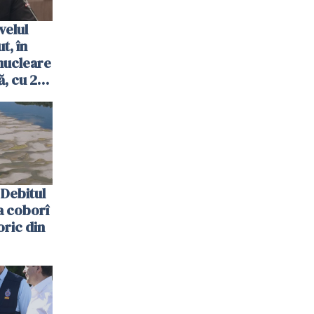
velul
t, în
nucleare
, cu 2
 trecută
Debitul
a coborî
oric din