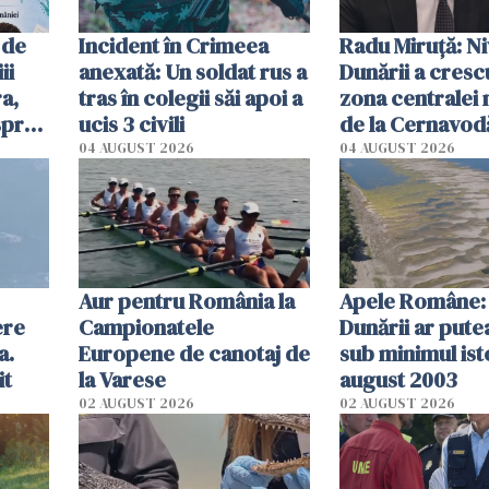
 de
Incident în Crimeea
Radu Miruţă: Ni
ii
anexată: Un soldat rus a
Dunării a crescu
a,
tras în colegii săi apoi a
zona centralei 
spre
ucis 3 civili
de la Cernavodă
olum
cm faţă de ziua
04 AUGUST 2026
04 AUGUST 2026
Aur pentru România la
Apele Române: 
ere
Campionatele
Dunării ar pute
a.
Europene de canotaj de
sub minimul ist
it
la Varese
august 2003
02 AUGUST 2026
02 AUGUST 2026