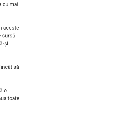
pa cu mai
un aceste
e sursă
ă-şi
 încât să
să o
nua toate