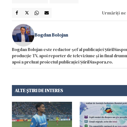
Urmăriți-ne 
Bogdan Bolojan
Bogdan Bolojan este redactor-șef al publicației ȘtiriDiaspor
producție TV, apoi reporter de televiziune și în final drumul
apoi a preluat proiectul publicației ȘtiriDiaspora.ro.
ALTE ȘTIRI DE INTERES