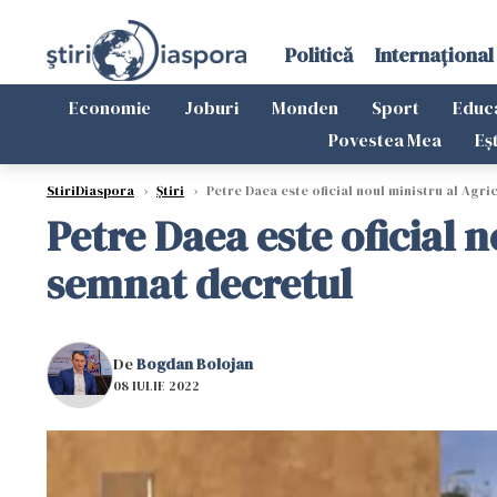
Politică
Internațional
Economie
Joburi
Monden
Sport
Educ
Povestea Mea
Eș
StiriDiaspora
›
Știri
›
Petre Daea este oficial noul ministru al Agri
Petre Daea este oficial n
semnat decretul
De
Bogdan Bolojan
08 IULIE 2022