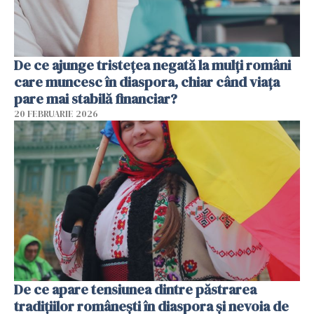
De ce ajunge tristețea negată la mulți români
care muncesc în diaspora, chiar când viața
pare mai stabilă financiar?
20 FEBRUARIE 2026
De ce apare tensiunea dintre păstrarea
tradițiilor românești în diaspora și nevoia de