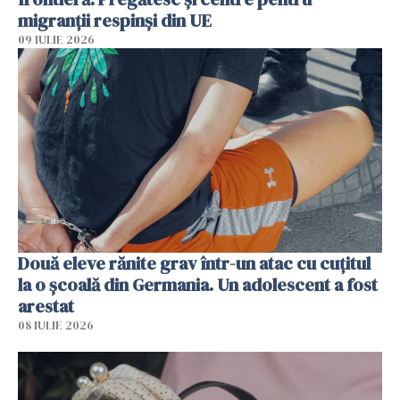
migranții respinși din UE
09 IULIE 2026
Două eleve rănite grav într-un atac cu cuțitul
la o școală din Germania. Un adolescent a fost
arestat
08 IULIE 2026