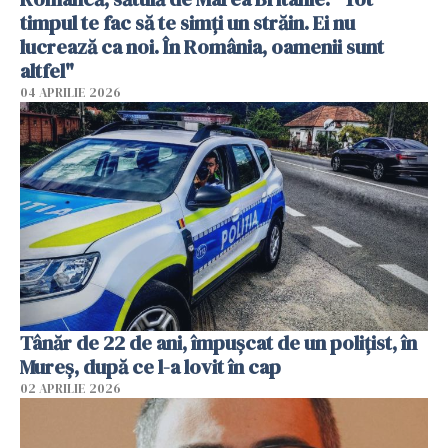
timpul te fac să te simți un străin. Ei nu
lucrează ca noi. În România, oamenii sunt
altfel"
04 APRILIE 2026
Tânăr de 22 de ani, împușcat de un polițist, în
Mureș, după ce l-a lovit în cap
02 APRILIE 2026