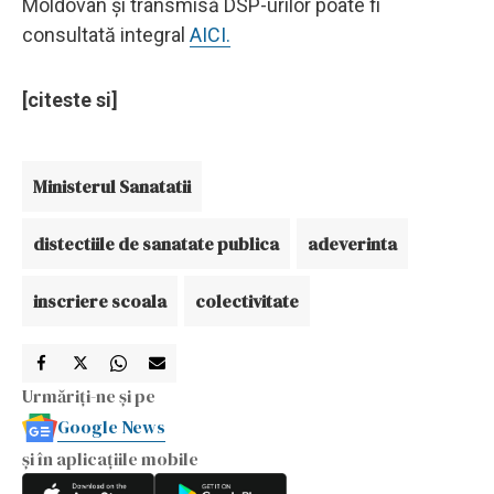
Moldovan și transmisă DSP-urilor poate fi
consultată integral
AICI.
[citeste si]
Ministerul Sanatatii
distectiile de sanatate publica
adeverinta
inscriere scoala
colectivitate
Urmăriți-ne și pe
Google News
și în aplicațiile mobile