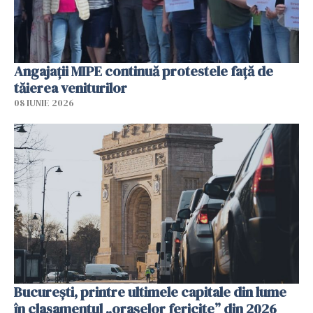
Angajaţii MIPE continuă protestele faţă de
tăierea veniturilor
08 IUNIE 2026
București, printre ultimele capitale din lume
în clasamentul „orașelor fericite” din 2026