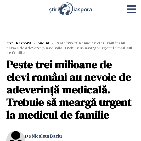
StiriDiaspora
›
Social
›
Peste trei milioane de elevi români au
nevoie de adeverință medicală. Trebuie să meargă urgent la medicul
de familie
Peste trei milioane de
elevi români au nevoie de
adeverință medicală.
Trebuie să meargă urgent
la medicul de familie
De
Nicoleta Baciu