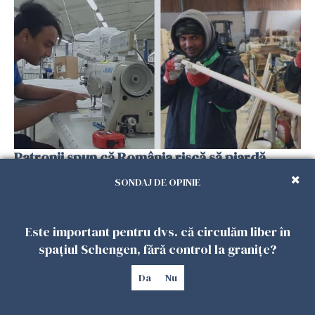
Patronii spun că România riscă să piardă
muncitorii străini în favoarea Spaniei
SONDAJ DE OPINIE
06 FEBRUARIE 2026
Este important pentru dvs. că circulăm liber în
spațiul Schengen, fără control la granițe?
Da
Nu