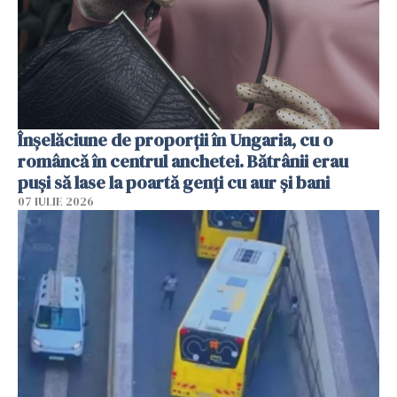
Înșelăciune de proporții în Ungaria, cu o
româncă în centrul anchetei. Bătrânii erau
puși să lase la poartă genți cu aur și bani
07 IULIE 2026