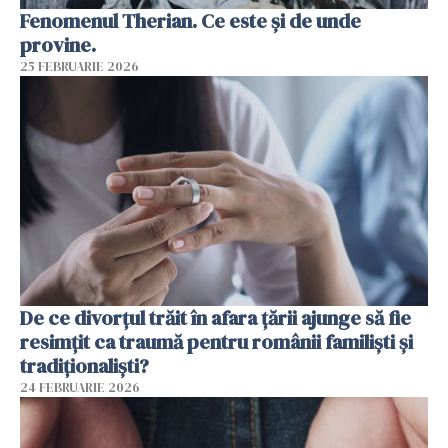
Fenomenul Therian. Ce este și de unde
provine.
25 FEBRUARIE 2026
De ce divorțul trăit în afara țării ajunge să fie
resimțit ca traumă pentru românii familiști și
tradiționaliști?
24 FEBRUARIE 2026