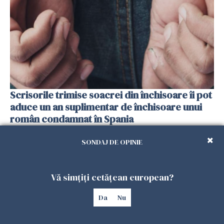
Scrisorile trimise soacrei din închisoare îi pot
aduce un an suplimentar de închisoare unui
român condamnat în Spania
21 FEBRUARIE 2026
SONDAJ DE OPINIE
Vă simțiți cetățean european?
Da
Nu