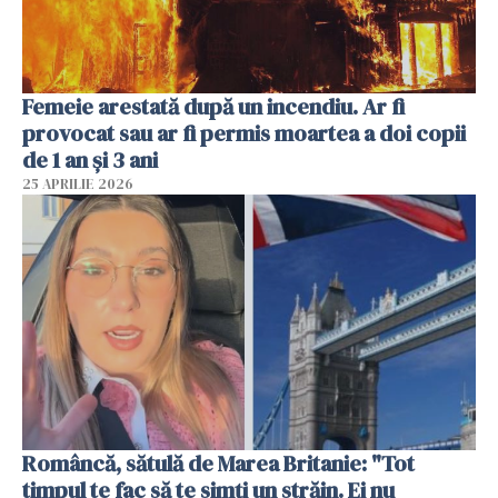
Femeie arestată după un incendiu. Ar fi
provocat sau ar fi permis moartea a doi copii
de 1 an și 3 ani
25 APRILIE 2026
Româncă, sătulă de Marea Britanie: "Tot
timpul te fac să te simți un străin. Ei nu