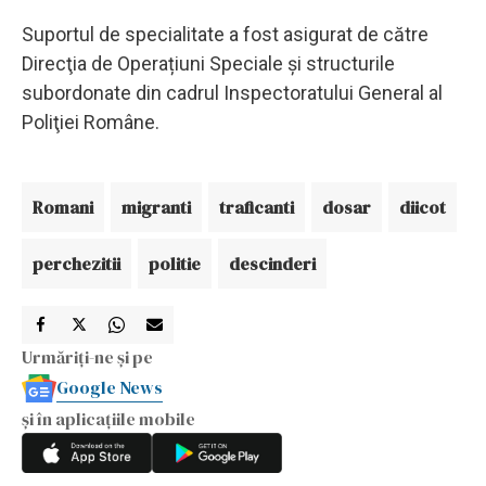
Suportul de specialitate a fost asigurat de către
Direcţia de Operațiuni Speciale şi structurile
subordonate din cadrul Inspectoratului General al
Poliţiei Române.
Romani
migranti
traficanti
dosar
diicot
perchezitii
politie
descinderi
Urmăriți-ne și pe
Google News
și în aplicațiile mobile