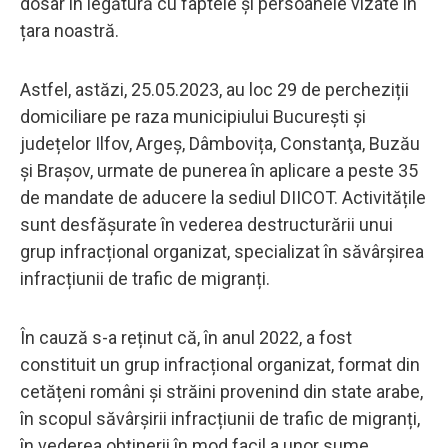
dosar în legătură cu faptele și persoanele vizate în
țara noastră.
Astfel, astăzi, 25.05.2023, au loc 29 de percheziții
domiciliare pe raza municipiului București și
județelor Ilfov, Argeș, Dâmbovița, Constanţa, Buzău
și Braşov, urmate de punerea în aplicare a peste 35
de mandate de aducere la sediul DIICOT. Activitățile
sunt desfășurate în vederea destructurării unui
grup infracțional organizat, specializat în săvârșirea
infracțiunii de trafic de migranți.
În cauză s-a reținut că, în anul 2022, a fost
constituit un grup infracțional organizat, format din
cetățeni români şi străini provenind din state arabe,
în scopul săvârșirii infracțiunii de trafic de migranți,
în vederea obținerii în mod facil a unor sume