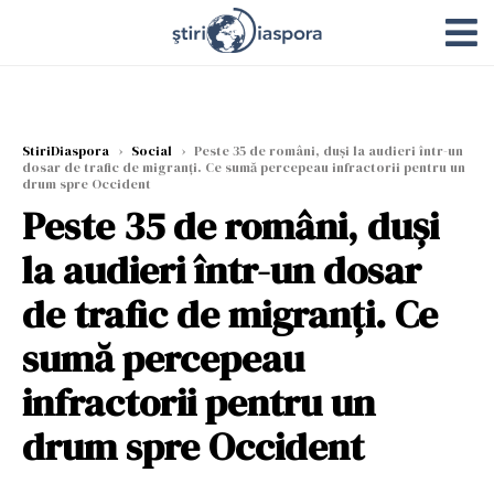
StiriDiaspora
›
Social
›
Peste 35 de români, duși la audieri într-un
dosar de trafic de migranţi. Ce sumă percepeau infractorii pentru un
drum spre Occident
Peste 35 de români, duși
la audieri într-un dosar
de trafic de migranţi. Ce
sumă percepeau
infractorii pentru un
drum spre Occident