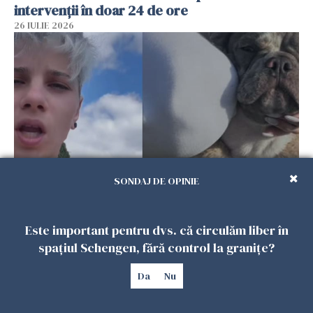
intervenții în doar 24 de ore
26 IULIE 2026
SONDAJ DE OPINIE
Ce a pățit o româncă în timp ce își plimba
câinele în Germania. Mesajul ei a stârnit
Este important pentru dvs. că circulăm liber în
dezbateri aprinse
spațiul Schengen, fără control la granițe?
25 IULIE 2026
Da
Nu