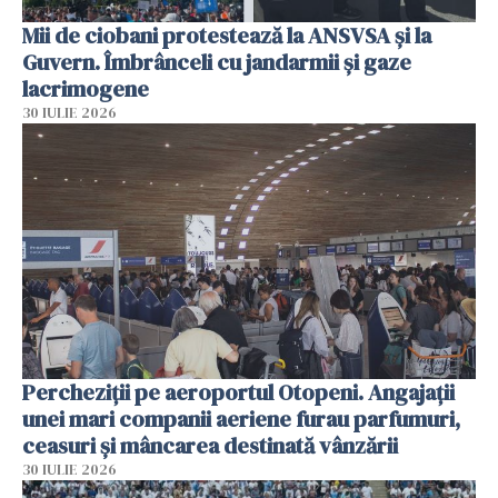
Mii de ciobani protestează la ANSVSA și la
Guvern. Îmbrânceli cu jandarmii și gaze
lacrimogene
30 IULIE 2026
Percheziții pe aeroportul Otopeni. Angajații
unei mari companii aeriene furau parfumuri,
ceasuri și mâncarea destinată vânzării
30 IULIE 2026