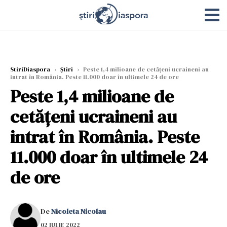
StiriDiaspora
›
Știri
›
Peste 1,4 milioane de cetăţeni ucraineni au
intrat în România. Peste 11.000 doar în ultimele 24 de ore
Peste 1,4 milioane de
cetăţeni ucraineni au
intrat în România. Peste
11.000 doar în ultimele 24
de ore
De
Nicoleta Nicolau
02 IULIE 2022