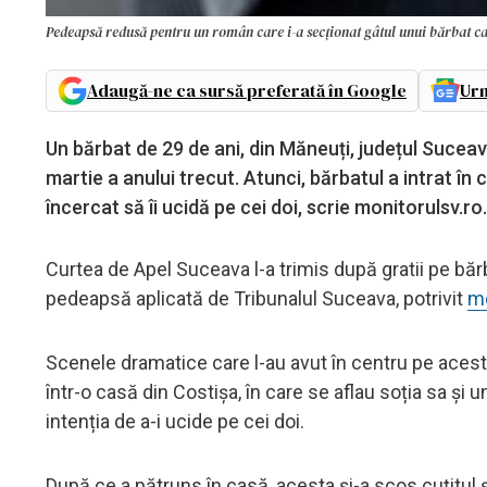
Pedeapsă redusă pentru un român care i-a secționat gâtul unui bărbat care 
Adaugă-ne ca sursă preferată în Google
Urm
Un bărbat de 29 de ani, din Măneuți, județul Suceav
martie a anului trecut. Atunci, bărbatul a intrat în 
încercat să îi ucidă pe cei doi, scrie monitorulsv.ro.
Curtea de Apel Suceava l-a trimis după gratii pe bărbat
pedeapsă aplicată de Tribunalul Suceava, potrivit
mo
Scenele dramatice care l-au avut în centru pe acesta
într-o casă din Costișa, în care se aflau soția sa și un
intenția de a-i ucide pe cei doi.
După ce a pătruns în casă, acesta și-a scos cuțitul și