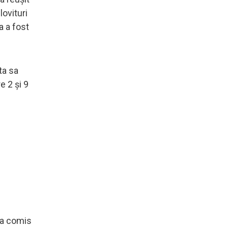
lovituri
a a fost
ta sa
e 2 și 9
e a comis