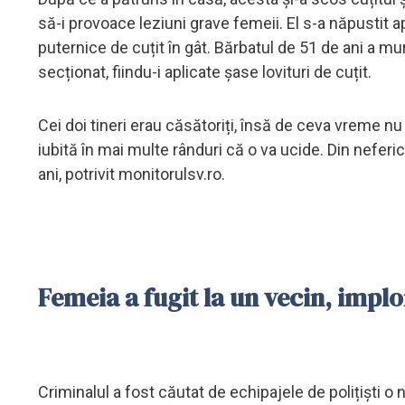
să-i provoace leziuni grave femeii. El s-a năpustit ap
puternice de cuțit în gât. Bărbatul de 51 de ani a mur
secționat, fiindu-i aplicate șase lovituri de cuțit.
Cei doi tineri erau căsătoriți, însă de ceva vreme n
iubită în mai multe rânduri că o va ucide. Din nefericir
ani, potrivit monitorulsv.ro.
Femeia a fugit la un vecin, impl
Criminalul a fost căutat de echipajele de polițiști o 