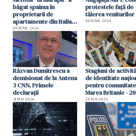
băgat spaima în
protestele faţă de
proprietarii de
tăierea veniturilor
apartamente din Italia.
08 IUNIE 2026
Poliția, sesizată
09 IUNIE 2026
Răzvan Dumitrescu a
Stagiuni de activită
demisionat de la Antena
de identitate națio
3 CNN. Primele
pentru comunitate
declarații
Marea Britanie - 2
31 MAI 2026
28 MAI 2026