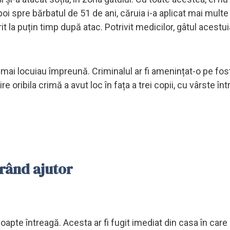
oi spre bărbatul de 51 de ani, căruia i-a aplicat mai multe 
it la puțin timp după atac. Potrivit medicilor, gâtul acestui
u mai locuiau împreună. Criminalul ar fi amenințat-o pe fos
e oribila crimă a avut loc în fața a trei copii, cu vârste într
orând ajutor
noapte întreagă. Acesta ar fi fugit imediat din casa în car