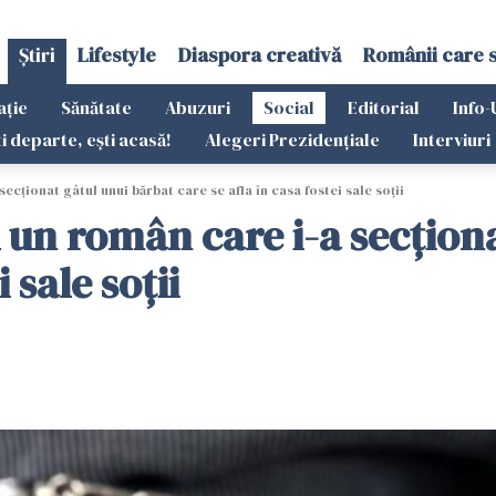
Știri
Lifestyle
Diaspora creativă
Românii care 
ație
Sănătate
Abuzuri
Social
Editorial
Info-
ti departe, ești acasă!
Alegeri Prezidențiale
Interviuri
cționat gâtul unui bărbat care se afla în casa fostei sale soții
un român care i-a secționa
 sale soții