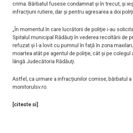
crima. Bărbatul fusese condamnat și în trecut, și i
infracțiuni rutiere, dar și pentru agresarea a doi poli
„În momentul în care lucrătorii de poliţie i-au solici
Spitalul municipal Rădăuţi în vederea recoltării de
refuzat şi l-a lovit cu pumnul în faţă în zona maxilaru
moartea atât pe agentul de poliţie, cât şi pe colegu
lângă Judecătoria Rădăuţi.
Astfel, ca urmare a infracțiunilor comise, bărbatul a
monitorulsv.ro.
[citeste si]