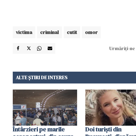
victima
criminal
cutit
omor
Urmăriți-ne 
ALTE ȘTIRI DE INTERES
Întârzieri pe marile
Doi turiști din