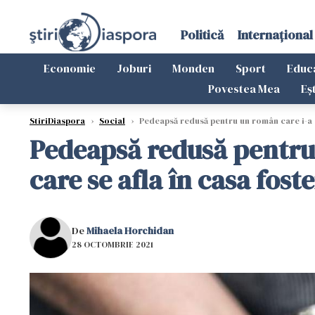
Politică
Internațional
Economie
Joburi
Monden
Sport
Educ
Povestea Mea
Eș
StiriDiaspora
›
Social
›
Pedeapsă redusă pentru un român care i-a se
Pedeapsă redusă pentru 
care se afla în casa fostei
De
Mihaela Horchidan
28 OCTOMBRIE 2021