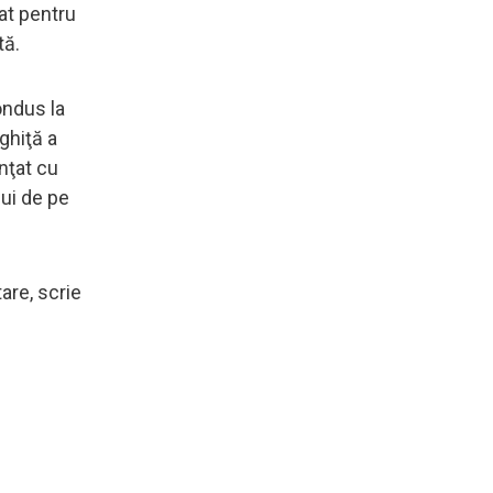
at pentru
tă.
ondus la
ghiţă a
inţat cu
lui de pe
are, scrie