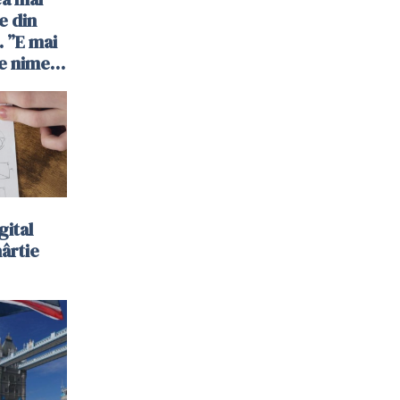
e din
 ”E mai
e nimeni
”
gital
hârtie