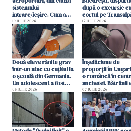
aeroporturi, din cauza
București, dispăruț
sistemului
după o excursie c
intrare/ieșire. Cum a
cortul pe Transalp
ajuns o femeie să fie
Poliția și familia îi 
19 IULIE 2026
17 IULIE 2026
arestată în Cluj-Napoca
Două eleve rănite grav
Înșelăciune de
într-un atac cu cuțitul la
proporții în Ungari
o școală din Germania.
o româncă în centr
Un adolescent a fost
anchetei. Bătrânii 
arestat
puși să lase la poar
08 IULIE 2026
07 IULIE 2026
genți cu aur și bani
Metoda "firului lipit" a
Angajaţii MIPE con