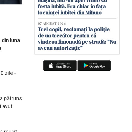
mașină, într-un apel video cu
fosta iubită. Era chiar în fața
locuinței iubitei din Milano
07 AUGUST 2026
Trei copii, reclamați la poliție
de un trecător pentru că
 din luna
vindeau limonadă pe stradă: "Nu
aveau autorizație"
a
0 zile -
 a pătruns
i avut
a reușit