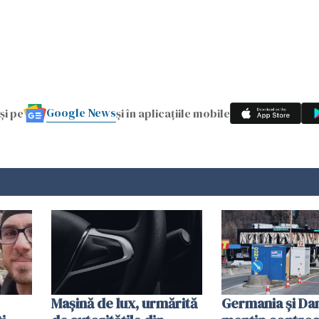
Google News
și pe
și în aplicațiile mobile
Mașină de lux, urmărită
Germania și D