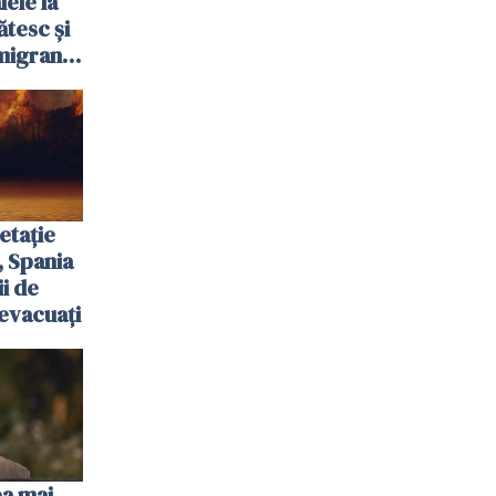
ele la
ătesc și
igranții
etație
, Spania
ii de
evacuați
ea mai