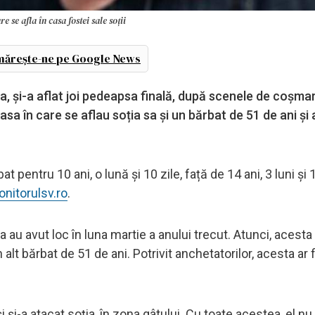
se afla în casa fostei sale soții
ărește-ne pe Google News
a, și-a aflat joi pedeapsa finală, după scenele de coșmar
casa în care se aflau soția sa și un bărbat de 51 de ani și 
 pentru 10 ani, o lună și 10 zile, față de 14 ani, 3 luni și 1
nitorulsv.ro
.
 au avut loc în luna martie a anului trecut. Atunci, acesta
 alt bărbat de 51 de ani. Potrivit anchetatorilor, acesta ar f
 și-a atacat soția, în zona gâtului. Cu toate acestea, el nu 