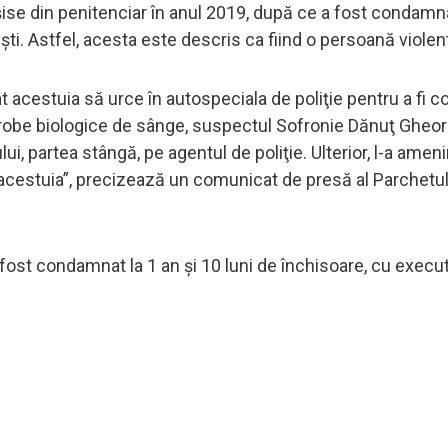
eșise din penitenciar în anul 2019, după ce a fost condamn
țiști. Astfel, acesta este descris ca fiind o persoană violen
tat acestuia să urce în autospeciala de poliţie pentru a fi c
 probe biologice de sânge, suspectul Sofronie Dănuţ Gheor
lui, partea stângă, pe agentul de poliţie. Ulterior, l-a amen
l acestuia”, precizează un comunicat de presă al Parchetu
 fost condamnat la 1 an și 10 luni de închisoare, cu execut