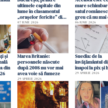
ultimele capitale din
mare schimbar
lume în clasamentul
satul românesc.
„orașelor fericite” din
greu că nu mai 
2026
pe-aici, prin jur
07 IUNIE 2026
06 IUNIE 2026
ți și
Marea Britanie:
Suedia: de la
nală
persoanele născute
învățământul di
a din
după 2008 nu vor mai
înapoi la pix și 
026
avea voie să fumeze
29 APRILIE 2026
29 APRILIE 2026