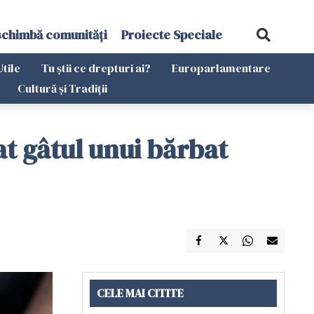
schimbă comunități
Proiecte Speciale
Utile
Tu știi ce drepturi ai?
Europarlamentare
Cultură și Tradiții
t gâtul unui bărbat
CELE MAI CITITE