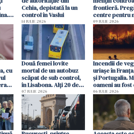
i
de autoritățile din
mențin controal
u
Cehia, depistată la un
frontieră. Preg
ina.
control în Vaslui
centre pentru m
caută
respinși din UE
14 IULIE 2026
09 IULIE 2026
Două femei lovite
Incendii de veg
a, cu
mortal de un autobuz
uriașe în Franța
ul
scăpat de sub control,
și Portugalia. M
erau
în Lisabona. Alți 20 de
oameni au fost 
tă
oameni sunt răniți
07 IULIE 2026
06 IULIE 2026
tinuă
București, printre
Aceasta este c