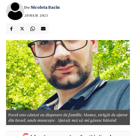
De
Nicoleta Baciu
20 IULIE 2023
Pavel este căutat cu disperare de familie. Mama, strigăt de ajutor
din Israel, unde muncește- Ajutați-mă să-mi găsesc băiatul