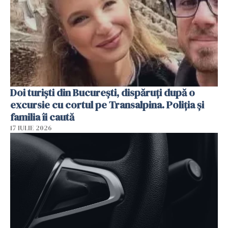
Doi turiști din București, dispăruți după o
excursie cu cortul pe Transalpina. Poliția și
familia îi caută
17 IULIE 2026