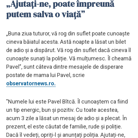
„Ajutați-ne, poate împreună
putem salva o viață”
„Buna ziua tuturor, vă rog din suflet poate cunoaște
cineva băiatul acesta. Astă noapte a lăsat un bilet
de adio și a dispărut. Vă rog din suflet dacă cineva îl
cunoaște sunați la poliție. Vă mulțumesc. Îl cheamă
Pavel”, sunt câteva dintre mesajele de disperare
postate de mama lui Pavel, scrie
observatornews.ro.
"Numele lui este Pavel Bîtcă. Îl cunoaștem ca fiind
un tip energic, bun și pozitiv. Cu toate acestea,
acum 3 zile a lăsat un mesaj de adio și a plecat. În
prezent, el este căutat de familie, rude și poliție.
Dacă îl vedeți, opriți-l și anunțați poliția. Ajutați-ne,