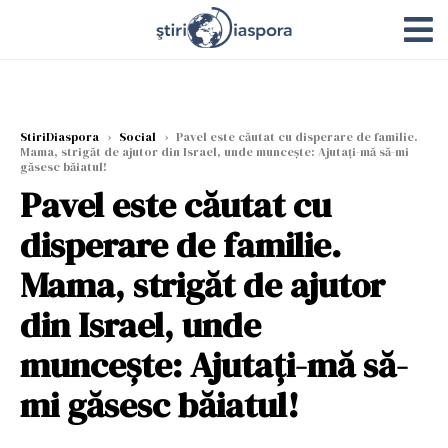
StiriDiaspora
›
Social
›
Pavel este căutat cu disperare de familie.
Mama, strigăt de ajutor din Israel, unde muncește: Ajutați-mă să-mi
găsesc băiatul!
Pavel este căutat cu
disperare de familie.
Mama, strigăt de ajutor
din Israel, unde
muncește: Ajutați-mă să-
mi găsesc băiatul!