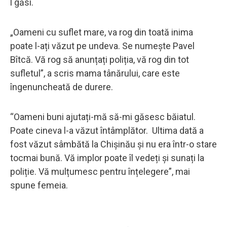
l găsi.
„Oameni cu suflet mare, va rog din toată inima
poate l-ați văzut pe undeva. Se numește Pavel
Bîtcă. Vă rog să anunțați poliția, vă rog din tot
sufletul”, a scris mama tânărului, care este
îngenuncheată de durere.
“Oameni buni ajutați-mă să-mi găsesc băiatul.
Poate cineva l-a văzut întâmplător. Ultima dată a
fost văzut sâmbătă la Chișinău și nu era într-o stare
tocmai bună. Vă implor poate îl vedeți și sunați la
poliție. Vă mulțumesc pentru înțelegere”, mai
spune femeia.