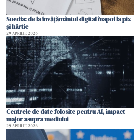
Suedia: de la învățământul digital înapoi la pix
și hârtie
29 APRILIE 2026
Centrele de date folosite pentru AI, impact
major asupra mediului
29 APRILIE 2026