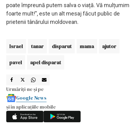
poate împreună putem salva o viață. Vă mulțumim
foarte mult!", este un alt mesaj făcut public de
prietenii tânărului moldovean.
Israel
tanar
disparut
mama
ajutor
pavel
apel disparat
Urmăriți-ne și pe
Google News
și în aplicațiile mobile