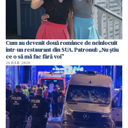
Cum au devenit două românce de neînlocuit
într-un restaurant din SUA. Patronul: „Nu știu
ce o să mă fac fără voi”
26 IULIE 2026