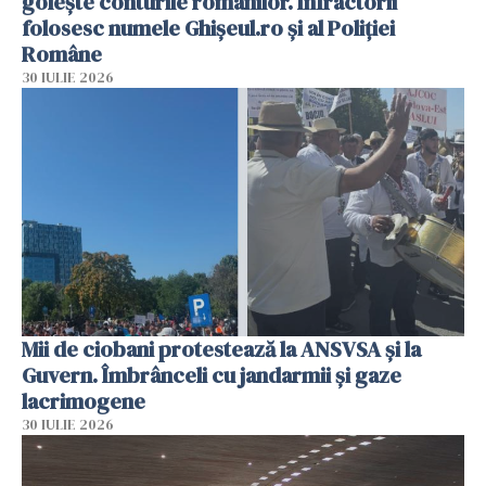
golește conturile românilor. Infractorii
folosesc numele Ghișeul.ro și al Poliției
Române
30 IULIE 2026
Mii de ciobani protestează la ANSVSA și la
Guvern. Îmbrânceli cu jandarmii și gaze
lacrimogene
30 IULIE 2026