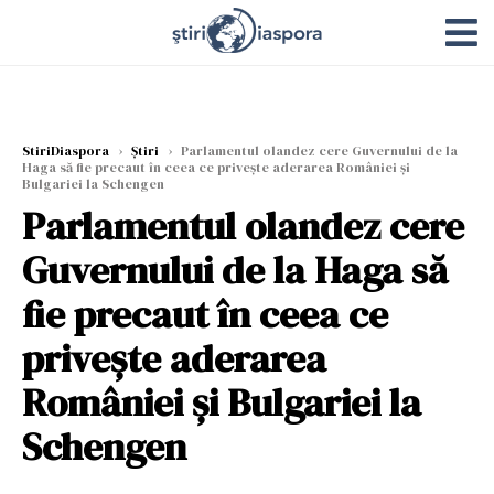
StiriDiaspora
›
Știri
›
Parlamentul olandez cere Guvernului de la
Haga să fie precaut în ceea ce priveşte aderarea României şi
Bulgariei la Schengen
Parlamentul olandez cere
Guvernului de la Haga să
fie precaut în ceea ce
priveşte aderarea
României şi Bulgariei la
Schengen