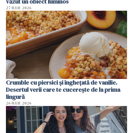
văzut un obiect luminos
27 IULIE 2026
Crumble cu piersici și înghețată de vanilie.
Desertul verii care te cucerește de la prima
lingură
26 IULIE 2026