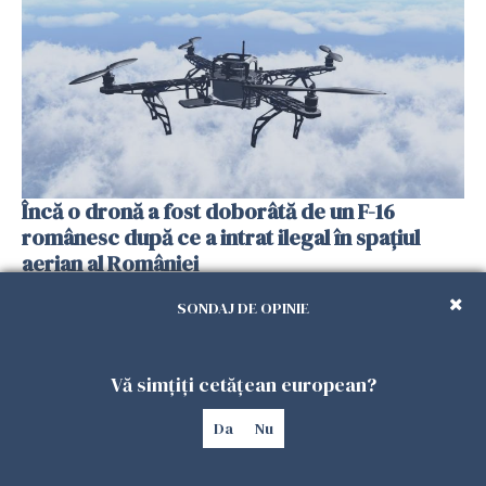
Încă o dronă a fost doborâtă de un F-16
românesc după ce a intrat ilegal în spațiul
aerian al României
25 IULIE 2026
SONDAJ DE OPINIE
Vă simțiți cetățean european?
Da
Nu