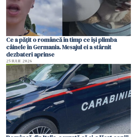
Ce a pățit o româncă în timp ce își plimba
câinele în Germania. Mesajul ei a stârnit
dezbateri aprinse
25 IULIE 2026