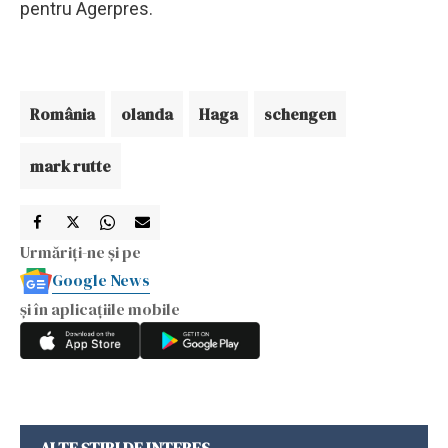
pentru Agerpres.
România
olanda
Haga
schengen
mark rutte
Urmăriți-ne și pe
Google News
și în aplicațiile mobile
ALTE ȘTIRI DE INTERES