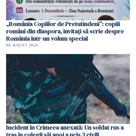
„România Copiilor de Pretutindeni”: copiii
români din diaspora, invitați să scrie despre
România într-un volum special
06 AUGUST 2026
Incident în Crimeea anexată: Un soldat rus a
tras în colegii săi apoi a ucis 3 civili