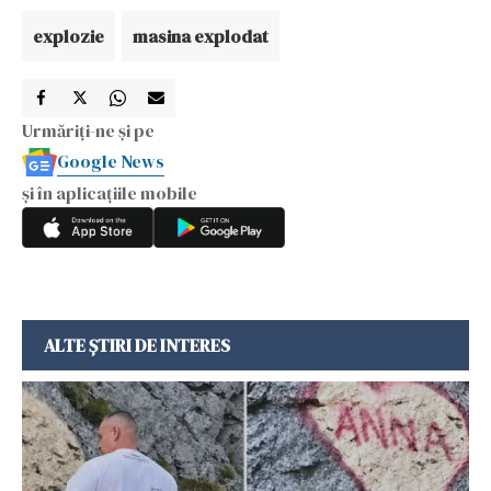
explozie
masina explodat
Urmăriți-ne și pe
Google News
și în aplicațiile mobile
ALTE ȘTIRI DE INTERES