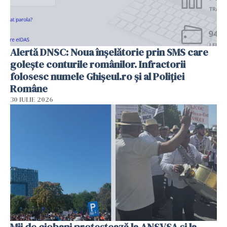
Alertă DNSC: Noua înșelătorie prin SMS care
golește conturile românilor. Infractorii
folosesc numele Ghișeul.ro și al Poliției
Române
30 IULIE 2026
Mii de ciobani protestează la ANSVSA și la