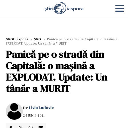
StiriDiaspora
›
Știri
›
Panică pe o stradă din Capitală: o mașină a
EXPLODAT. Update: Un tânăr a MURIT
Panică pe o stradă din
Capitală: o mașină a
EXPLODAT. Update: Un
tânăr a MURIT
De
Liviu Ludovic
24 IUNIE 2021