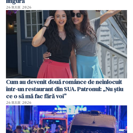
lingură
26 IULIE 2026
Cum au devenit două românce de neînlocuit
într-un restaurant din SUA. Patronul: „Nu știu
ce o să mă fac fără voi”
26 IULIE 2026