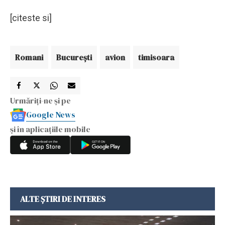
[citeste si]
Romani
Bucureşti
avion
timisoara
Urmăriți-ne și pe
Google News
și în aplicațiile mobile
ALTE ȘTIRI DE INTERES