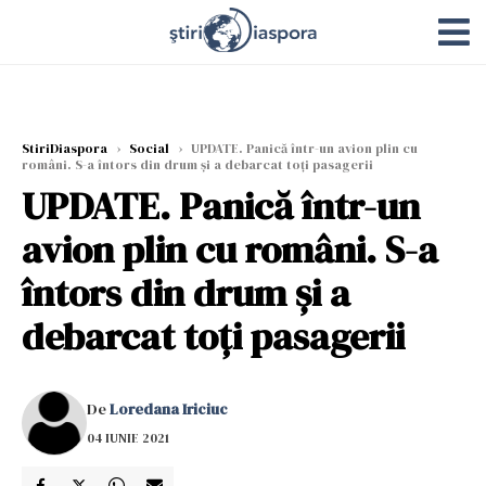
StiriDiaspora
›
Social
›
UPDATE. Panică într-un avion plin cu
români. S-a întors din drum și a debarcat toți pasagerii
UPDATE. Panică într-un
avion plin cu români. S-a
întors din drum și a
debarcat toți pasagerii
De
Loredana Iriciuc
04 IUNIE 2021