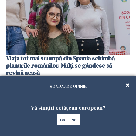
Viața tot mai scumpă din Spania schimbă
planurile românilor. Mulți se gândesc să
revină acasă
08 FEBRUARIE 2026
SONDAJ DE OPINIE
Vă simțiți cetățean european?
Da
Nu