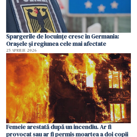
Spargerile de locuințe cresc în Germania:
Orașele și regiunea cele mai afectate
25 APRILIE 2026
Femeie arestată după un incendiu. Ar fi
provocat sau ar fi permis moartea a doi copii