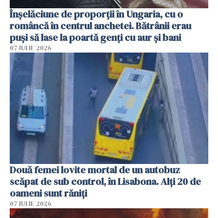
Înșelăciune de proporții în Ungaria, cu o
româncă în centrul anchetei. Bătrânii erau
puși să lase la poartă genți cu aur și bani
07 IULIE 2026
Două femei lovite mortal de un autobuz
scăpat de sub control, în Lisabona. Alți 20 de
oameni sunt răniți
07 IULIE 2026