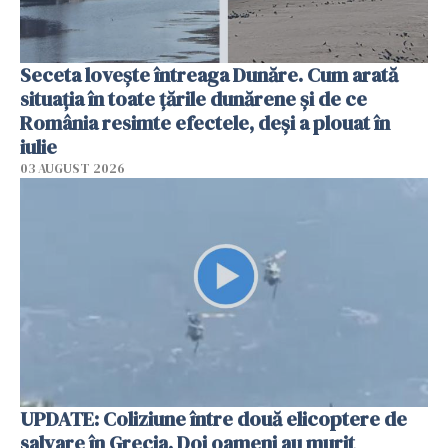
Seceta lovește întreaga Dunăre. Cum arată
situația în toate țările dunărene și de ce
România resimte efectele, deși a plouat în
iulie
03 AUGUST 2026
UPDATE: Coliziune între două elicoptere de
salvare în Grecia. Doi oameni au murit