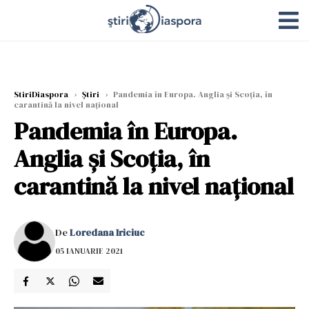
StiriDiaspora
›
Știri
›
Pandemia în Europa. Anglia şi Scoţia, în
carantină la nivel naţional
Pandemia în Europa.
Anglia şi Scoţia, în
carantină la nivel naţional
De
Loredana Iriciuc
05 IANUARIE 2021