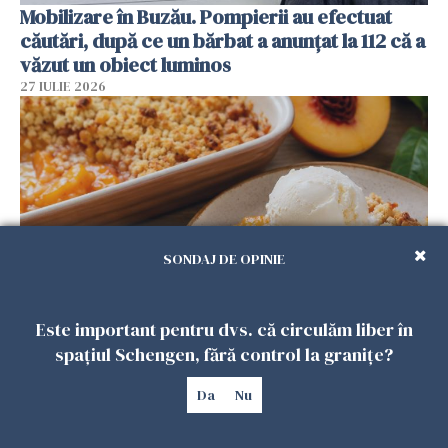
Mobilizare în Buzău. Pompierii au efectuat
căutări, după ce un bărbat a anunțat la 112 că a
văzut un obiect luminos
27 IULIE 2026
SONDAJ DE OPINIE
Este important pentru dvs. că circulăm liber în
Crumble cu piersici și înghețată de vanilie.
spațiul Schengen, fără control la granițe?
Desertul verii care te cucerește de la prima
lingură
Da
Nu
26 IULIE 2026