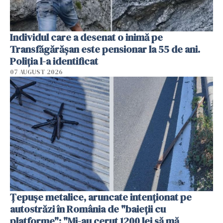
Individul care a desenat o inimă pe
Transfăgărășan este pensionar la 55 de ani.
Poliția l-a identificat
07 AUGUST 2026
Țepușe metalice, aruncate intenționat pe
autostrăzi în România de "baieții cu
platforme": "Mi-au cerut 1200 lei să mă