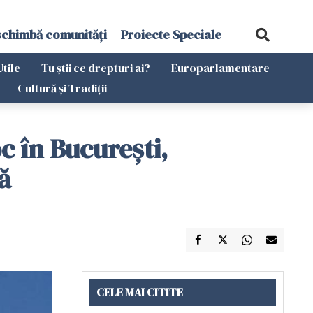
schimbă comunități
Proiecte Speciale
Utile
Tu știi ce drepturi ai?
Europarlamentare
Cultură și Tradiții
c în București,
ă
CELE MAI CITITE