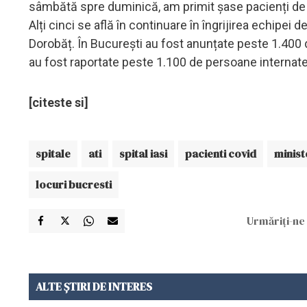
sâmbătă spre duminică, am primit șase pacienți de l
Alți cinci se află în continuare în îngrijirea echipei 
Dorobăț. În București au fost anunțate peste 1.400 de 
au fost raportate peste 1.100 de persoane internate 
[citeste si]
spitale
ati
spital iasi
pacienti covid
minist
locuri bucresti
Urmăriți-ne 
ALTE ȘTIRI DE INTERES