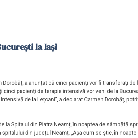
ucurești la Iași
Dorobăț, a anunțat că cinci pacienți vor fi transferați de 
 alți cinci pacienți de terapie intensivă vor veni de la Bucure
pie Intensivă de la Lețcani”, a declarat Carmen Dorobăț, potri
i de la Spitalul din Piatra Neamț, în noaptea de sâmbătă sp
 spitalului din județul Neamț. „Așa cum se știe, în noapte