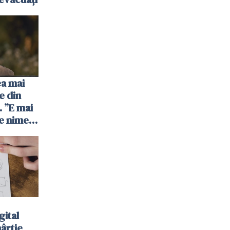
ea mai
e din
 ”E mai
e nimeni
”
gital
hârtie