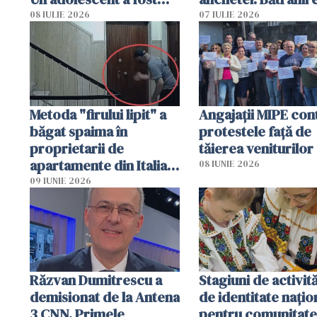
arestat
puși să lase la poar
08 IULIE 2026
07 IULIE 2026
genți cu aur și bani
Metoda "firului lipit" a
Angajaţii MIPE con
băgat spaima în
protestele faţă de
proprietarii de
tăierea veniturilor
apartamente din Italia.
08 IUNIE 2026
Poliția, sesizată
09 IUNIE 2026
Răzvan Dumitrescu a
Stagiuni de activită
demisionat de la Antena
de identitate națio
3 CNN. Primele
pentru comunitate