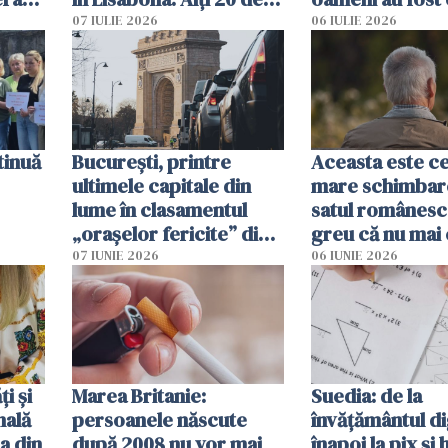
tă
oameni sunt răniți
07 IULIE 2026
06 IULIE 2026
tinuă
București, printre
Aceasta este c
ultimele capitale din
mare schimbar
lume în clasamentul
satul românesc.
„orașelor fericite” din
greu că nu mai 
2026
pe-aici, prin jur
07 IUNIE 2026
06 IUNIE 2026
ți și
Marea Britanie:
Suedia: de la
nală
persoanele născute
învățământul di
a din
după 2008 nu vor mai
înapoi la pix și 