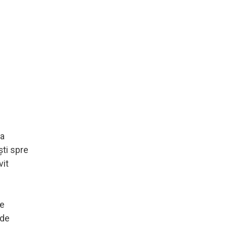
la
ști spre
vit
re
 de