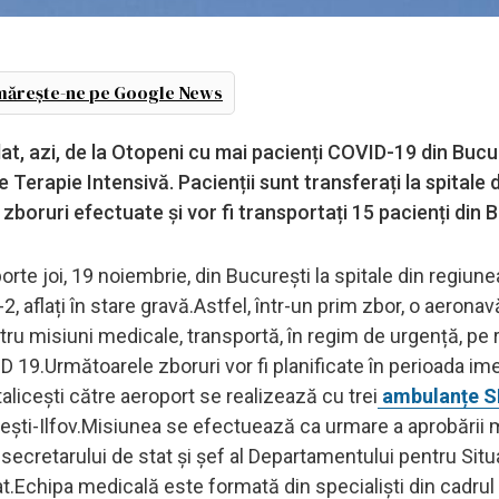
ărește-ne pe Google News
at, azi, de la Otopeni cu mai pacienți COVID-19 din Bucu
e Terapie Intensivă. Pacienții sunt transferați la spitale di
zboruri efectuate și vor fi transportați 15 pacienți din 
orte joi, 19 noiembrie, din București la spitale din regiune
, aflați în stare gravă.Astfel, într-un prim zbor, o aerona
ru misiuni medicale, transportă, în regim de urgență, pe 
ID 19.Următoarele zboruri vor fi planificate în perioada im
talicești către aeroport se realizează cu trei
ambulanțe 
ști-Ilfov.Misiunea se efectuează ca urmare a aprobării m
a secretarului de stat și șef al Departamentului pentru Situa
at.Echipa medicală este formată din specialiști din cadrul