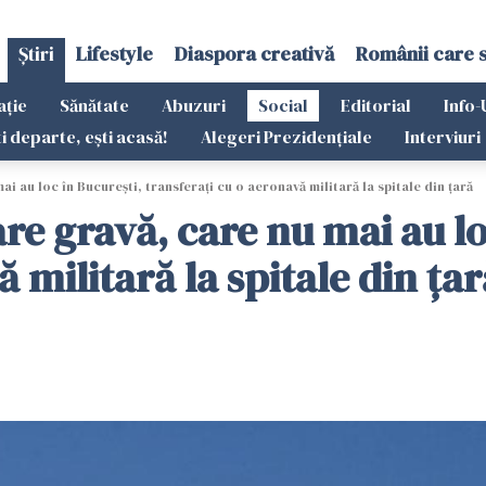
Știri
Lifestyle
Diaspora creativă
Românii care 
ație
Sănătate
Abuzuri
Social
Editorial
Info-
ti departe, ești acasă!
Alegeri Prezidențiale
Interviuri
ai au loc în București, transferați cu o aeronavă militară la spitale din ţară
are gravă, care nu mai au lo
 militară la spitale din ţar