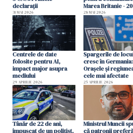
declarații
Marea Britanie - 2
31 MAI 2026
28 MAI 2026
Centrele de date
Spargerile de locu
folosite pentru AI,
cresc în Germania:
impact major asupra
Orașele și regiune
mediului
cele mai afectate
29 APRILIE 2026
25 APRILIE 2026
Tânăr de 22 de ani,
Ministrul Muncii s
împușcat de un polițist,
că patronii prefer