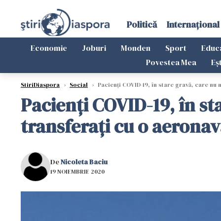
Politică
Internațional
Economie
Joburi
Monden
Sport
Educ
Povestea Mea
Eș
StiriDiaspora
›
Social
›
Pacienți COVID-19, în stare gravă, care nu m
Pacienți COVID-19, în st
transferați cu o aeronavă
De
Nicoleta Baciu
19 NOIEMBRIE 2020