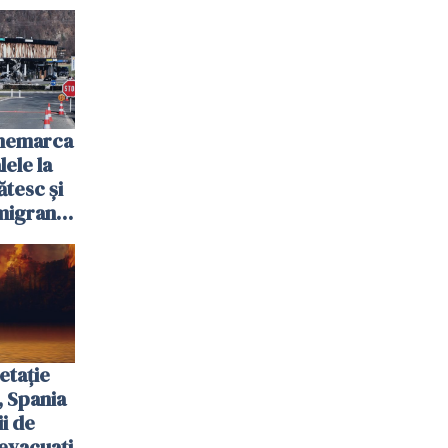
anemarca
ele la
ătesc și
igranții
etație
, Spania
ii de
evacuați