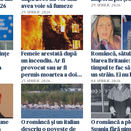
026
avea voie să fumeze
29 APRILIE 2026
29 APRILIE 2026
ințe
Femeie arestată după
Româncă, sătul
un incendiu. Ar fi
Marea Britanie:
a
provocat sau ar fi
timpul te fac să
permis moartea a doi
un străin. Ei nu
copii de 1 an și 3 ani
ca noi. În Româ
25 APRILIE 2026
04 APRILIE 2026
oamenii sunt alt
pune
O româncă și un italian
O româncă a ple
ă
descriu o poveste de
Spania fără nimi