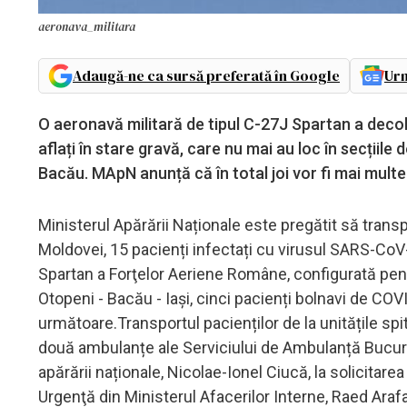
aeronava_militara
Adaugă-ne ca sursă preferată în Google
Urm
O aeronavă militară de tipul C-27J Spartan a decol
aflați în stare gravă, care nu mai au loc în secțiile d
Bacău. MApN anunță că în total joi vor fi mai multe 
Ministerul Apărării Naționale este pregătit să transp
Moldovei, 15 pacienți infectați cu virusul SARS-CoV-2
Spartan a Forţelor Aeriene Române, configurată pent
Otopeni - Bacău - Iași, cinci pacienți bolnavi de COV
următoare.Transportul pacienților de la unitățile spi
două ambulanțe ale Serviciului de Ambulanță Bucure
apărării naționale, Nicolae-Ionel Ciucă, la solicitare
Urgenţă din Ministerul Afacerilor Interne, Raed Araf