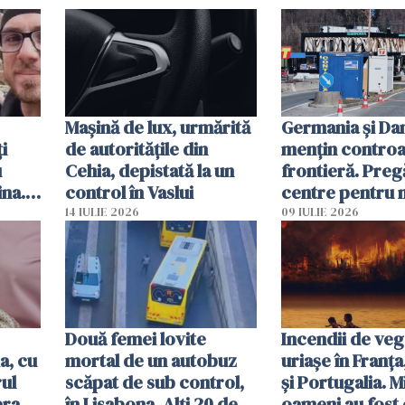
Mașină de lux, urmărită
Germania și D
i
de autoritățile din
mențin controal
u
Cehia, depistată la un
frontieră. Preg
ina.
control în Vaslui
centre pentru m
caută
respinși din UE
14 IULIE 2026
09 IULIE 2026
Două femei lovite
Incendii de veg
a, cu
mortal de un autobuz
uriașe în Franța
ul
scăpat de sub control,
și Portugalia. M
erau
în Lisabona. Alți 20 de
oameni au fost 