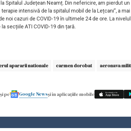
a Spitalul Județean Neamț. Din nefericire, am pierdut un 
de terapie intensivă de la spitalul mobil de la Lețcani”, a ma
noi cazuri de COVID-19 în ultimele 24 de ore. La nivelul ță
la secțiile ATI COVID-19 din țară.
erul apararii nationale
carmen dorobat
aeronava mili
Google News
și pe
și în aplicațiile mobile