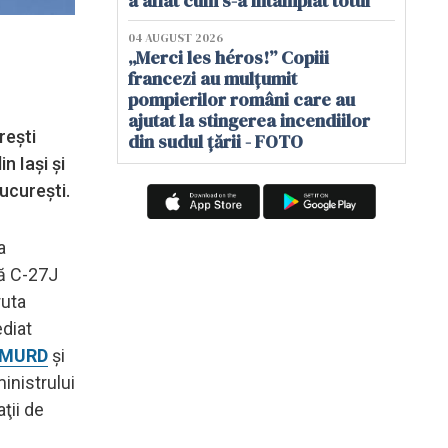
a aflat cum s-a întâmplat totul
04 AUGUST 2026
„Merci les héros!” Copiii
francezi au mulțumit
pompierilor români care au
ajutat la stingerea incendiilor
rești
din sudul țării - FOTO
n Iași și
București.
a
vă C-27J
ruta
ediat
SMURD
și
inistrului
ţii de