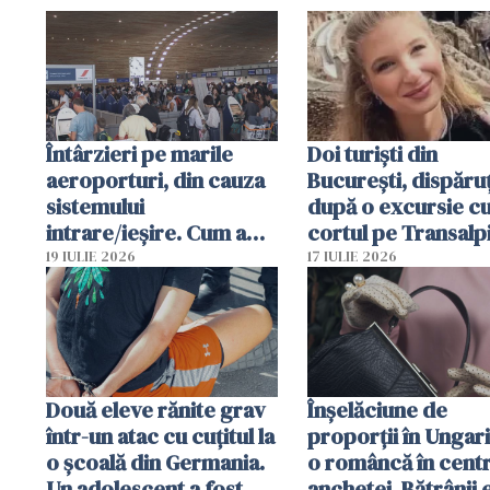
Întârzieri pe marile
Doi turiști din
aeroporturi, din cauza
București, dispăruț
sistemului
după o excursie c
intrare/ieșire. Cum a
cortul pe Transalp
ajuns o femeie să fie
Poliția și familia îi 
19 IULIE 2026
17 IULIE 2026
arestată în Cluj-Napoca
Două eleve rănite grav
Înșelăciune de
într-un atac cu cuțitul la
proporții în Ungari
o școală din Germania.
o româncă în centr
Un adolescent a fost
anchetei. Bătrânii 