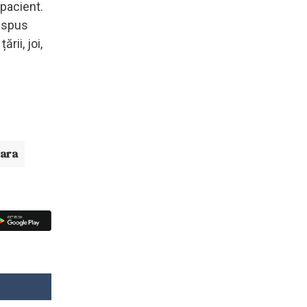
pacient.
i spus
rii, joi,
tara