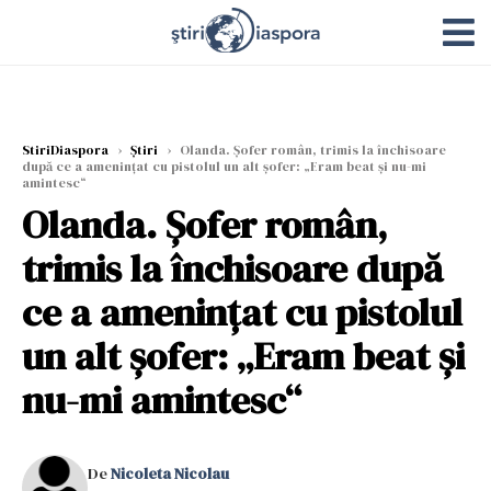
StiriDiaspora
›
Știri
›
Olanda. Șofer român, trimis la închisoare
după ce a amenințat cu pistolul un alt șofer: „Eram beat și nu-mi
amintesc“
Olanda. Șofer român,
trimis la închisoare după
ce a amenințat cu pistolul
un alt șofer: „Eram beat și
nu-mi amintesc“
De
Nicoleta Nicolau