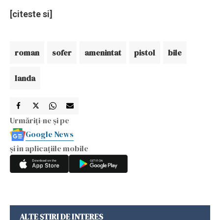
[citeste si]
roman
sofer
amenintat
pistol
bile
landa
Urmăriți-ne și pe
Google News
și în aplicațiile mobile
ALTE ȘTIRI DE INTERES