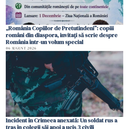
„România Copiilor de Pretutindeni”: copiii
români din diaspora, invitați să scrie despre
România într-un volum special
06 AUGUST 2026
Incident în Crimeea anexată: Un soldat rus a
tras în colegii săi apoi a ucis 3 civili