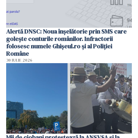
Alertă DNSC: Noua înșelătorie prin SMS care
golește conturile românilor. Infractorii
folosesc numele Ghișeul.ro și al Poliției
Române
30 IULIE 2026
Mii de ciobani protestează la ANSVSA și la