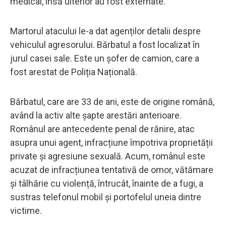
medical, însă ulterior au fost externate.
Martorul atacului le-a dat agenților detalii despre
vehiculul agresorului. Bărbatul a fost localizat în
jurul casei sale. Este un șofer de camion, care a
fost arestat de Poliția Națională.
Bărbatul, care are 33 de ani, este de origine română,
având la activ alte șapte arestări anterioare.
Românul are antecedente penal de rănire, atac
asupra unui agent, infracțiune împotriva proprietății
private și agresiune sexuală. Acum, românul este
acuzat de infracțiunea tentativă de omor, vătămare
și tâlhărie cu violență, întrucât, înainte de a fugi, a
sustras telefonul mobil și portofelul uneia dintre
victime.