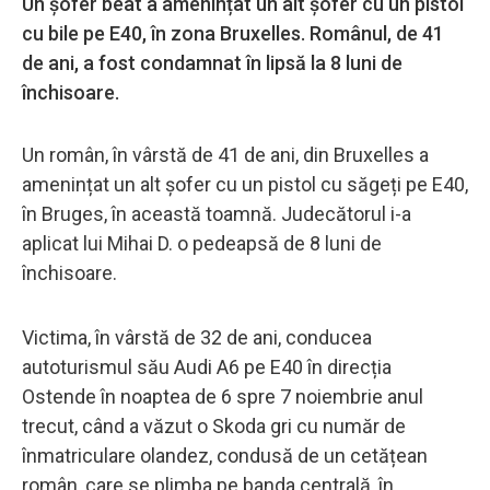
Un șofer beat a amenințat un alt șofer cu un pistol
cu bile pe E40, în zona Bruxelles. Românul, de 41
de ani, a fost condamnat în lipsă la 8 luni de
închisoare.
Un român, în vârstă de 41 de ani, din Bruxelles a
amenințat un alt șofer cu un pistol cu săgeți pe E40,
în Bruges, în această toamnă. Judecătorul i-a
aplicat lui Mihai D. o pedeapsă de 8 luni de
închisoare.
Victima, în vârstă de 32 de ani, conducea
autoturismul său Audi A6 pe E40 în direcția
Ostende în noaptea de 6 spre 7 noiembrie anul
trecut, când a văzut o Skoda gri cu număr de
înmatriculare olandez, condusă de un cetățean
român, care se plimba pe banda centrală, în