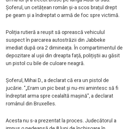
Șoferul, un cetățean român și-a scos brațul drept
pe geam și a îndreptat o armă de foc spre victimă.
Poliția rutieră a reușit să oprească vehiculul
suspect în parcarea autostrăzii din Jabbeke
imediat după ora 2 dimineața. În compartimentul de
depozitare al ușii din dreapta față, polițiștii au găsit
un pistol cu bile de culoare neagră.
Șoferul, Mihai D., a declarat că era un pistol de
jucărie. "„Eram un pic beat și nu-mi amintesc să fi
îndreptat arma spre cealaltă mașină", a declarat
românul din Bruxelles.
Acesta nu s-a prezentat la proces. Judecătorul a
impus o pedeapsă de 8 luni de închisoare în