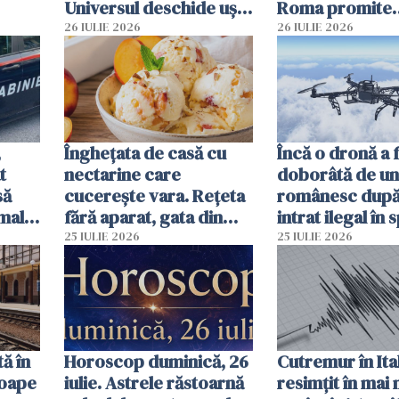
Universul deschide uși
Roma promite
neașteptate pentru
intervenții în d
26 IULIE 2026
26 IULIE 2026
unele zodii
de ore
,
Înghețata de casă cu
Încă o dronă a 
t
nectarine care
doborâtă de un
să
cucerește vara. Rețeta
românesc după
mall.
fără aparat, gata din
intrat ilegal în 
ma
câteva ingrediente
aerian al Român
25 IULIE 2026
25 IULIE 2026
ă în
Horoscop duminică, 26
Cutremur în Ital
roape
iulie. Astrele răstoarnă
resimțit în mai