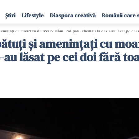
Știri
Lifestyle
Diaspora creativă
Românii care 
enințați cu moartea de trei români. Polițiștii chemați la caz i-au lăsat pe cei
bătuți și amenințați cu moa
i-au lăsat pe cei doi fără t