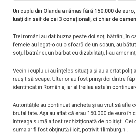
Un cuplu din Olanda a rămas fără 150.000 de euro, du
luați din seif de cei 3 conaționali, ci chiar de oameni
Trei români au dat buzna peste doi soţi bătrâni, în ca
femeie au legat-o cu o sfoară de un scaun, au bătut-o
soţul bătrânei, un bărbat cu dizabilităţi, l-au ameni
Vecinii cuplului au înțeles situația și au alertat poliţi
reuşit să scape. Ulterior au fost prinși doi dintre făpt
identificat în România, iar al treilea este în continuar
Autoritățile au continuat ancheta și au vrut să afle
brutalitate. Așa au aflat că erau 150.000 de euro în cut
întreaga sumă a fost rechiziționată de polițiști. Cei 
suma ar fi fost obţinută ilicit, potrivit 1limburg.nl.