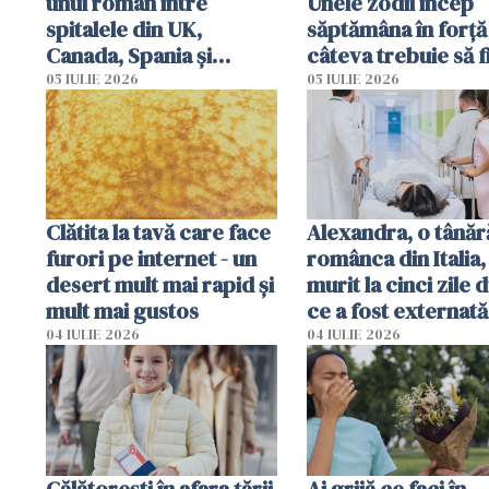
unui român între
Unele zodii încep
spitalele din UK,
săptămâna în forță 
Canada, Spania și
câteva trebuie să f
România
prudente
05 IULIE 2026
05 IULIE 2026
Clătita la tavă care face
Alexandra, o tânăr
furori pe internet - un
românca din Italia,
desert mult mai rapid și
murit la cinci zile 
mult mai gustos
ce a fost externată
Anchetă pentru o
04 IULIE 2026
04 IULIE 2026
din culpă
Călătorești în afara țării
Ai grijă ce faci în