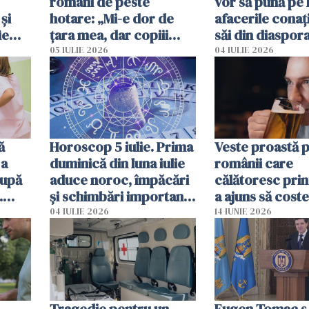
români de peste
vor să pună pe 
și
hotare: „Mi-e dor de
afacerile conaț
ie
țara mea, dar copiii
săi din diaspora
spun că Anglia e casa
ajută mai exact
05 IULIE 2026
04 IULIE 2026
noastră”
ă
Horoscop 5 iulie. Prima
Veste proastă 
 a
duminică din luna iulie
românii care
după
aduce noroc, împăcări
călătoresc prin
.
și schimbări importante
a ajuns să coste
mor
pentru câteva zodii
de bere
04 IULIE 2026
14 IUNIE 2026
Tragedie pentru un
Eugen Tomac s