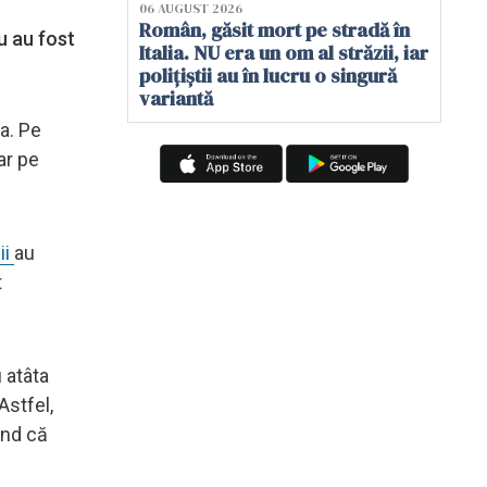
06 AUGUST 2026
Român, găsit mort pe stradă în
u au fost
Italia. NU era un om al străzii, iar
polițiștii au în lucru o singură
variantă
da. Pe
ar pe
ii
au
t
 atâta
Astfel,
ând că