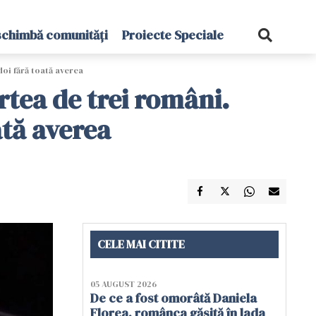
schimbă comunități
Proiecte Speciale
 doi fără toată averea
rtea de trei români.
oată averea
CELE MAI CITITE
05 AUGUST 2026
De ce a fost omorâtă Daniela
Florea, românca găsită în lada