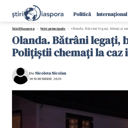
Politică
Internațional
StiriDiaspora
›
Știri principale
›
Olanda. Bătrâni legați, bătuți și am
Olanda. Bătrâni legați, 
Polițiștii chemați la caz 
De
Nicoleta Nicolau
30 NOIEMBRIE 2020