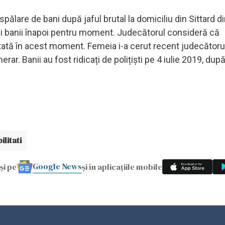
pălare de bani după jaful brutal la domiciliu din Sittard d
imi banii înapoi pentru moment. Judecătorul consideră că
tă în acest moment. Femeia i-a cerut recent judecătorul
r. Banii au fost ridicați de polițiști pe 4 iulie 2019, după 
ilitati
Google News
și pe
și în aplicațiile mobile