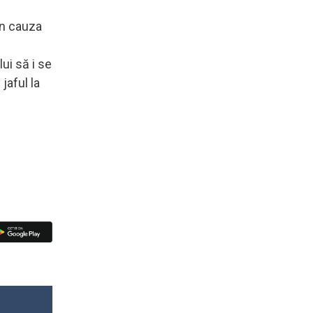
in cauza
ui să i se
jaful la