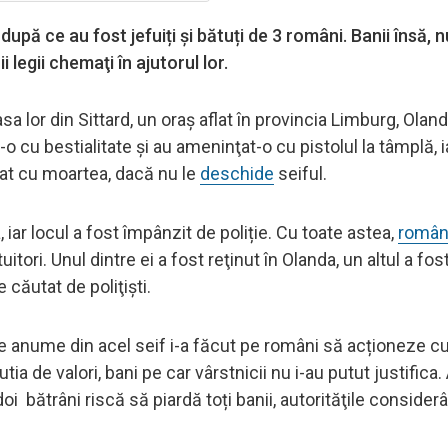
pă ce au fost jefuiți și bătuți de 3 români. Banii însă, n
i legii chemaţi în ajutorul lor.
sa lor din Sittard, un oraş aflat în provincia Limburg, Olan
 cu bestialitate şi au ameninţat-o cu pistolul la tâmplă, i
nțat cu moartea, dacă nu le
deschide
seiful.
a, iar locul a fost împânzit de poliție. Cu toate astea,
român
uitori. Unul dintre ei a fost reţinut în Olanda, un altul a fos
e căutat de poliţişti.
 ce anume din acel seif i-a făcut pe români să acționeze cu
ia de valori, bani pe car vârstnicii nu i-au putut justifica. 
doi bătrâni riscă să piardă toți banii, autorităţile consider