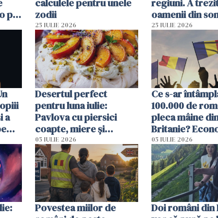
e
calculele pentru unele
regiuni. A trezi
o pot
zodii
oamenii din so
ore
un alt seism pr
25 IULIE 2026
25 IULIE 2026
o zi înainte
Un
Desertul perfect
Ce s-ar întâmpl
opiii
pentru luna iulie:
100.000 de rom
i a
Pavlova cu piersici
pleca mâine di
pe
coapte, miere și
Britanie? Econ
 mal
lavandă
resimți imediat
05 IULIE 2026
05 IULIE 2026
ie:
Povestea miilor de
Doi români din 