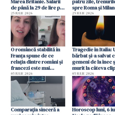
Marea Britanie. Salarii
patru zile, trenuril
de până la 29 de lire pe
spre Roma și Milan
oră
întârzia până la 3 
25 IULIE 2026
25 IULIE 2026
O româncă stabilită în
Tragedie în Italia: 
Franța spune de ce
bărbat și-a salvat c
relația dintre români și
gemeni de la înec ș
francezi este mai
murit la câteva cli
complicată decât pare
după ce i-a adus la
05 IULIE 2026
05 IULIE 2026
Comparația sinceră a
Horoscop luni, 6 iul