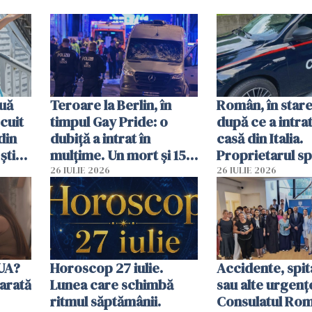
uă
Teroare la Berlin, în
Român, în stare
cuit
timpul Gay Pride: o
după ce a intrat
din
dubiță a intrat în
casă din Italia.
știu
mulțime. Un mort și 15
Proprietarul s
 voi”
răniți
s-a apărat cu un
26 IULIE 2026
26 IULIE 2026
SUA?
Horoscop 27 iulie.
Accidente, spit
arată
Lunea care schimbă
sau alte urgenț
ritmul săptămânii.
Consulatul Româ