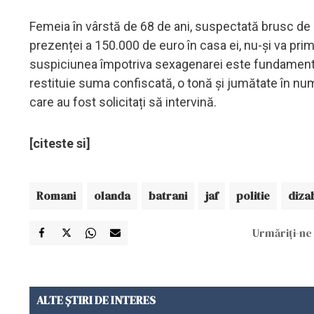
Femeia în vârstă de 68 de ani, suspectată brusc de s
prezenței a 150.000 de euro în casa ei, nu-și va pr
suspiciunea împotriva sexagenarei este fundamenta
restituie suma confiscată, o tonă și jumătate în numera
care au fost solicitați să intervină.
[citeste si]
Romani
olanda
batrani
jaf
politie
dizab
Urmăriți-ne 
ALTE ȘTIRI DE INTERES