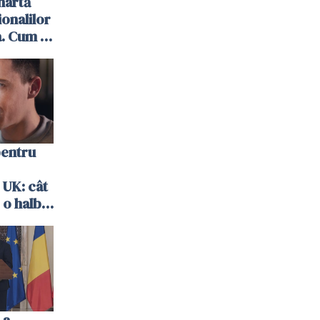
hartă
ionalilor
. Cum îi
pentru
 UK: cât
 o halbă
-a