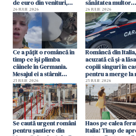
de euro din venituri,
sănătatea multor
ascunși de autorități
imigranți
26 IULIE 2026
26 IULIE 2026
Ce a pățit o româncă în
Româncă din Italia
timp ce își plimba
acuzată că și-a lăsa
câinele în Germania.
copiii singuri în ca
Mesajul ei a stârnit
pentru a merge la 
dezbateri aprinse
Vecinii au dat alar
25 IULIE 2026
25 IULIE 2026
Se caută urgent români
Haos pe calea ferat
pentru șantiere din
Italia! Timp de ap