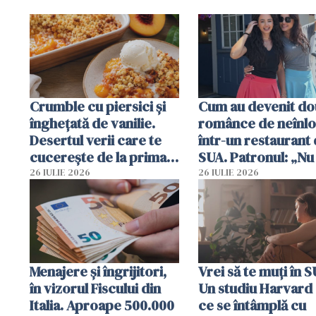
Crumble cu piersici și
Cum au devenit do
înghețată de vanilie.
românce de neînlo
Desertul verii care te
într-un restaurant 
cucerește de la prima
SUA. Patronul: „Nu 
lingură
ce o să mă fac fără
26 IULIE 2026
26 IULIE 2026
Menajere și îngrijitori,
Vrei să te muți în 
în vizorul Fiscului din
Un studiu Harvard 
Italia. Aproape 500.000
ce se întâmplă cu