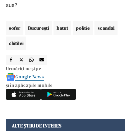
sus?
sofer
Bucureşti
batut
politie
scandal
chitilei
Urmăriți-ne și pe
Google News
și în aplicațiile mobile
ALTE ȘTIRI DE INTERES