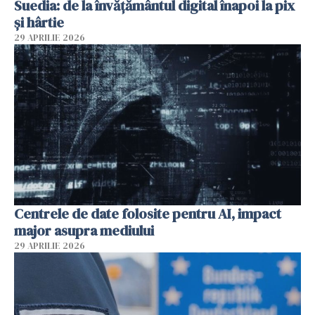
Suedia: de la învățământul digital înapoi la pix
și hârtie
29 APRILIE 2026
Centrele de date folosite pentru AI, impact
major asupra mediului
29 APRILIE 2026