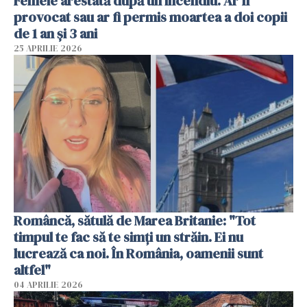
Femeie arestată după un incendiu. Ar fi
provocat sau ar fi permis moartea a doi copii
de 1 an și 3 ani
25 APRILIE 2026
Româncă, sătulă de Marea Britanie: "Tot
timpul te fac să te simți un străin. Ei nu
lucrează ca noi. În România, oamenii sunt
altfel"
04 APRILIE 2026