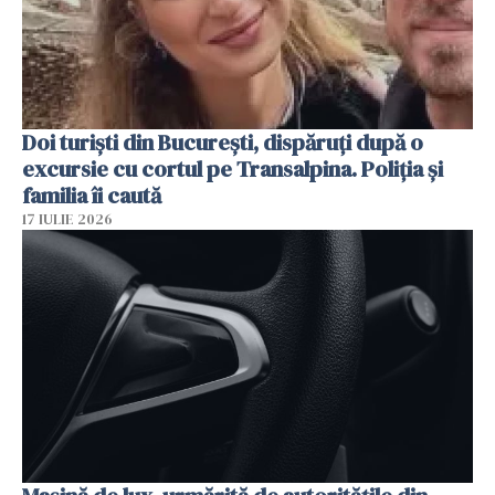
Doi turiști din București, dispăruți după o
excursie cu cortul pe Transalpina. Poliția și
familia îi caută
17 IULIE 2026