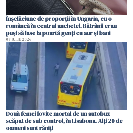
Înșelăciune de proporții în Ungaria, cu o
româncă în centrul anchetei. Bătrânii erau
puși să lase la poartă genți cu aur și bani
07 IULIE 2026
Două femei lovite mortal de un autobuz
scăpat de sub control, în Lisabona. Alți 20 de
oameni sunt răniți