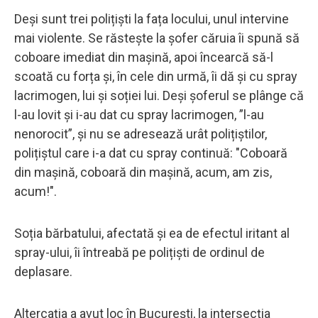
Deși sunt trei polițiști la fața locului, unul intervine
mai violente. Se răstește la șofer căruia îi spună să
coboare imediat din mașină, apoi încearcă să-l
scoată cu forța și, în cele din urmă, îi dă și cu spray
lacrimogen, lui și soției lui. Deși șoferul se plânge că
l-au lovit și i-au dat cu spray lacrimogen, ”l-au
nenorocit”, și nu se adresează urât polițiștilor,
polițiștul care i-a dat cu spray continuă: "Coboară
din mașină, coboară din mașină, acum, am zis,
acum!".
Soția bărbatului, afectată și ea de efectul iritant al
spray-ului, îi întreabă pe polițiști de ordinul de
deplasare.
Altercația a avut loc în București, la intersecția