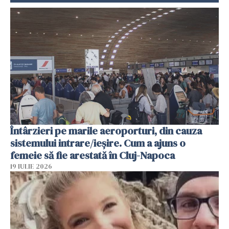
Întârzieri pe marile aeroporturi, din cauza
sistemului intrare/ieșire. Cum a ajuns o
femeie să fie arestată în Cluj-Napoca
19 IULIE 2026