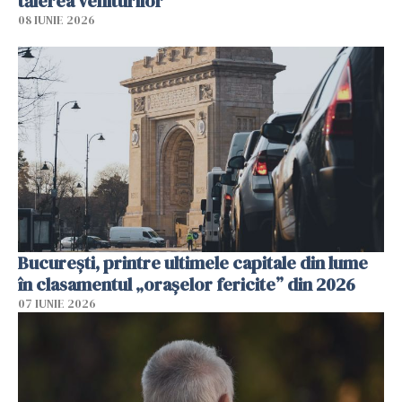
tăierea veniturilor
08 IUNIE 2026
București, printre ultimele capitale din lume
în clasamentul „orașelor fericite” din 2026
07 IUNIE 2026