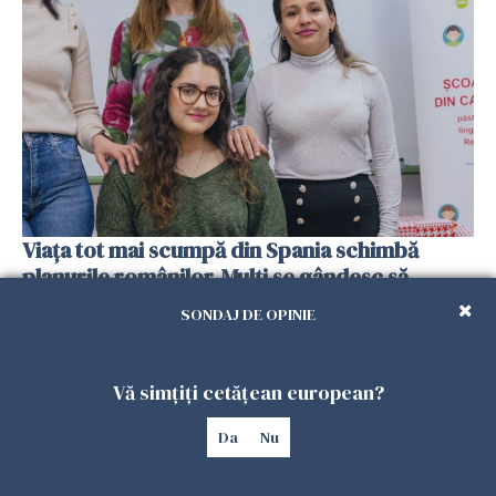
Viața tot mai scumpă din Spania schimbă
planurile românilor. Mulți se gândesc să
revină acasă
SONDAJ DE OPINIE
08 FEBRUARIE 2026
Vă simțiți cetățean european?
Da
Nu