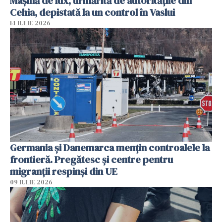
Mașină de lux, urmărită de autoritățile din
Cehia, depistată la un control în Vaslui
14 IULIE 2026
Germania și Danemarca mențin controalele la
frontieră. Pregătesc și centre pentru
migranții respinși din UE
09 IULIE 2026