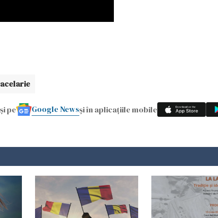
acelarie
Google News
și pe
și în aplicațiile mobile