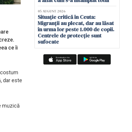
a aflat cum s-a întâmplat totul
05 AUGUST 2026
Situație critică în Ceuta:
Migranții au plecat, dar au lăsat
în urma lor peste 1.000 de copii.
mare
Centrele de protecție sunt
creze.
sufocate
ea ce îi
n costum
, dar este
de muzică