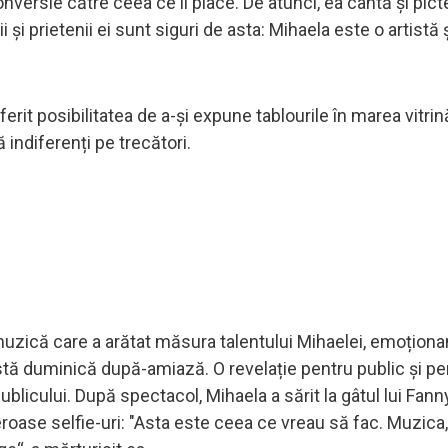
onversie către ceea ce îi place. De atunci, ea cântă și pic
 și prietenii ei sunt siguri de asta: Mihaela este o artistă 
ferit posibilitatea de a-și expune tablourile în marea vitrin
ă indiferenți pe trecători.
muzică care a arătat măsura talentului Mihaelei, emoționa
astă duminică după-amiază. O revelație pentru public și pe
 publicului. După spectacol, Mihaela a sărit la gâtul lui Fan
roase selfie-uri: "Asta este ceea ce vreau să fac. Muzica,