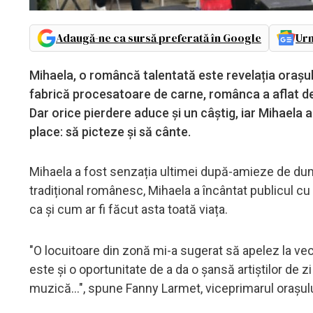
Adaugă-ne ca sursă preferată în Google
Urm
Mihaela, o româncă talentată este revelația orașul
fabrică procesatoare de carne, românca a aflat de
Dar orice pierdere aduce și un câștig, iar Mihaela a 
place: să picteze și să cânte.
Mihaela a fost senzația ultimei după-amieze de dum
tradițional românesc, Mihaela a încântat publicul cu
ca și cum ar fi făcut asta toată viața.
"O locuitoare din zonă mi-a sugerat să apelez la veci
este și o oportunitate de a da o șansă artiștilor de zi
muzică...", spune Fanny Larmet, viceprimarul orașulu