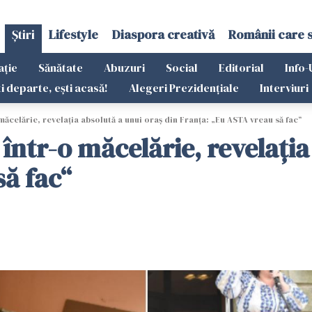
Știri
Lifestyle
Diaspora creativă
Românii care 
ație
Sănătate
Abuzuri
Social
Editorial
Info-
ti departe, ești acasă!
Alegeri Prezidențiale
Interviuri
celărie, revelația absolută a unui oraș din Franța: „Eu ASTA vreau să fac“
ntr-o măcelărie, revelația 
să fac“