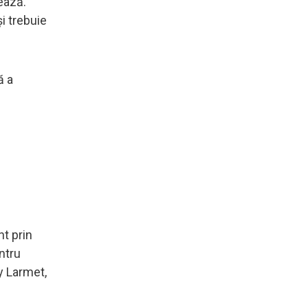
tează.
și trebuie
ă a
nt prin
ntru
ny Larmet,