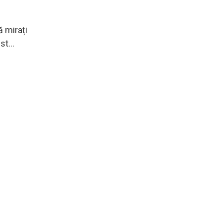
 mirați
t...