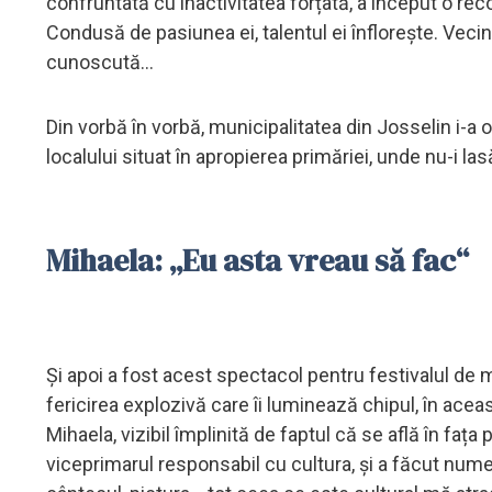
confruntată cu inactivitatea forțată, a început o rec
Condusă de pasiunea ei, talentul ei înflorește. Vecinii
cunoscută...
Din vorbă în vorbă, municipalitatea din Josselin i-a o
localului situat în apropierea primăriei, unde nu-i las
Mihaela: „Eu asta vreau să fac“
Și apoi a fost acest spectacol pentru festivalul de 
fericirea explozivă care îi luminează chipul, în ace
Mihaela, vizibil împlinită de faptul că se află în fața
viceprimarul responsabil cu cultura, și a făcut nume