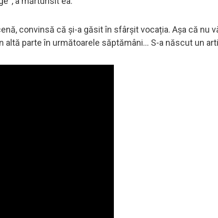
ge“, a mărturisit ea.
, convinsă că și-a găsit în sfârșit vocația. Așa că nu vă
 altă parte în următoarele săptămâni... S-a născut un artis