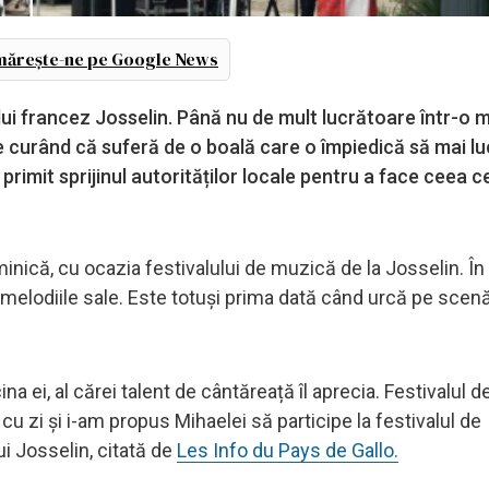
ărește-ne pe Google News
ui francez Josselin. Până nu de mult lucrătoare într-o 
 curând că suferă de o boală care o împiedică să mai lu
primit sprijinul autorităților locale pentru a face ceea ce
inică, cu ocazia festivalului de muzică de la Josselin. Î
 melodiile sale. Este totuși prima dată când urcă pe scenă
na ei, al cărei talent de cântăreață îl aprecia. Festivalul 
 cu zi și i-am propus Mihaelei să participe la festivalul de
i Josselin, citată de
Les Info du Pays de Gallo.