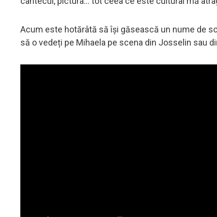
cântecul, pictura... tot ceea ce este cultural mă atra
Acum este hotărâtă să își găsească un nume de scenă
să o vedeți pe Mihaela pe scena din Josselin sau din