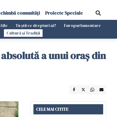
schimbă comunități
Proiecte Speciale
Utile
Tu știi ce drepturi ai?
Europarlamentare
Cultură și Tradiții
absolută a unui oraș din
CELE MAI CITITE