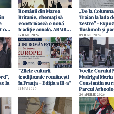
Românii din Marea
„De la Columna 
în
Britanie, chemați să
Traian la lada d
e
construiască o nouă
zestre” - Expozi
t o
tradiție anuală. ARMB
flashmob și pa
propune „Ziua
costume tradiț
15 IUNIE 2026
09 IUNIE 2026
Românilor din Marea
românești în in
Britanie”
Romei
"Zilele culturii
Vocile Corului 
ord",
tradiționale românești
Madrigal Marin
ze la
în Franța – Ediția a III-a"
Constantin au r
Parcul Arheolo
12 MAI 2026
Pompei
20 APRILIE 2026