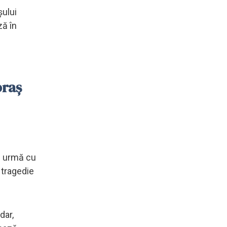
șului
ză în
oraș
În urmă cu
 tragedie
dar,