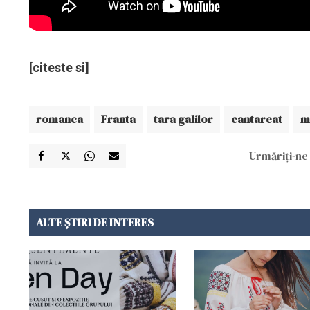
[citeste si]
romanca
Franta
tara galilor
cantareat
m
Urmăriți-ne 
ALTE ȘTIRI DE INTERES