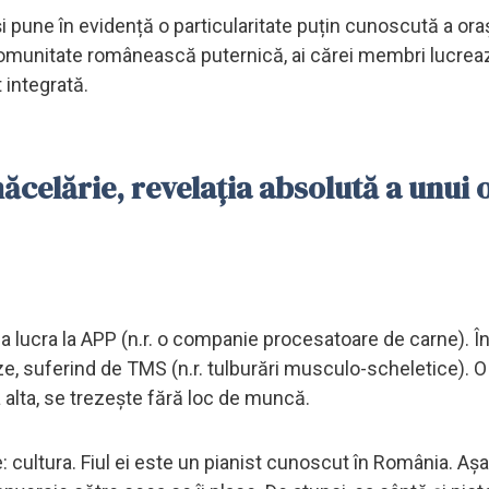
i pune în evidență o particularitate puțin cunoscută a ora
o comunitate românească puternică, ai cărei membri lucrea
 integrată.
celărie, revelația absolută a unui 
 a lucra la APP (n.r. o companie procesatoare de carne). 
ze, suferind de TMS (n.r. tulburări musculo-scheletice). O
 alta, se trezește fără loc de muncă.
: cultura. Fiul ei este un pianist cunoscut în România. Așa