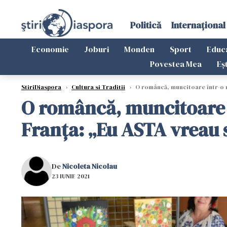
Politică
Internațional
Economie
Joburi
Monden
Sport
Educ
Povestea Mea
Eș
StiriDiaspora
›
Cultura si Traditii
›
O româncă, muncitoare într-o mă
O româncă, muncitoare î
Franța: „Eu ASTA vreau 
De
Nicoleta Nicolau
23 IUNIE 2021