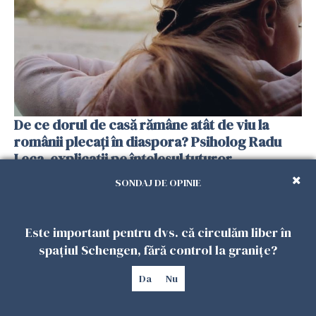
De ce dorul de casă rămâne atât de viu la
românii plecați în diaspora? Psiholog Radu
Leca, explicații pe înțelesul tuturor
13 FEBRUARIE 2026
SONDAJ DE OPINIE
Este important pentru dvs. că circulăm liber în
spațiul Schengen, fără control la granițe?
Da
Nu