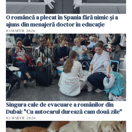
O româncă a plecat în Spania fără nimic și a
ajuns din menajeră doctor în educație
03 MARTIE 2026
Singura cale de evacuare a românilor din
Dubai: "Cu autocarul durează cam două zile"
02 MARTIE 2026