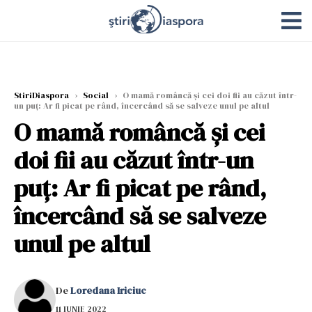
StiriDiaspora
›
Social
›
O mamă româncă şi cei doi fii au căzut într-
un puţ: Ar fi picat pe rând, încercând să se salveze unul pe altul
O mamă româncă şi cei
doi fii au căzut într-un
puţ: Ar fi picat pe rând,
încercând să se salveze
unul pe altul
De
Loredana Iriciuc
11 IUNIE 2022