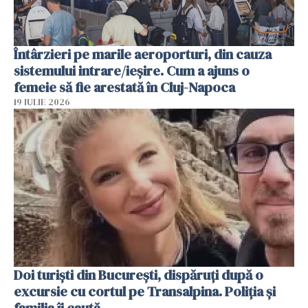
Întârzieri pe marile aeroporturi, din cauza
sistemului intrare/ieșire. Cum a ajuns o
femeie să fie arestată în Cluj-Napoca
19 IULIE 2026
Doi turiști din București, dispăruți după o
excursie cu cortul pe Transalpina. Poliția și
familia îi caută