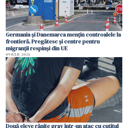
Germania și Danemarca mențin controalele la
frontieră. Pregătesc și centre pentru
migranții respinși din UE
09 IULIE 2026
Două eleve rănite grav într-un atac cu cuțitul