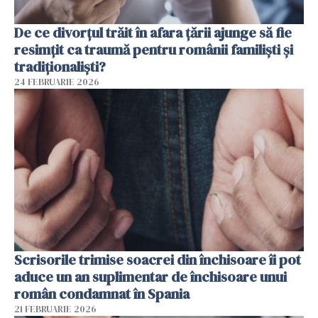
De ce divorțul trăit în afara țării ajunge să fie
resimțit ca traumă pentru românii familiști și
tradiționaliști?
24 FEBRUARIE 2026
Scrisorile trimise soacrei din închisoare îi pot
aduce un an suplimentar de închisoare unui
român condamnat în Spania
21 FEBRUARIE 2026