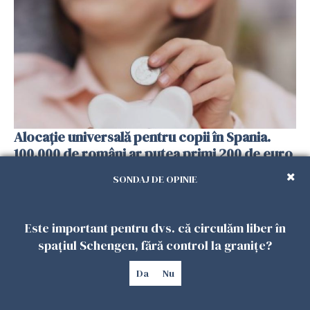
Alocație universală pentru copii în Spania.
100.000 de români ar putea primi 200 de euro
lunar
SONDAJ DE OPINIE
13 FEBRUARIE 2026
Este important pentru dvs. că circulăm liber în
spațiul Schengen, fără control la granițe?
Da
Nu