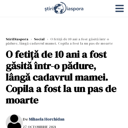
StiriDiaspora
›
Social
›
O fetiță de 10 ani a fost găsită într-o
pădure, lângă cadavrul mamei. Copila a fost la un pas de moarte
O fetiță de 10 ani a fost
găsită într-o pădure,
lângă cadavrul mamei.
Copila a fost la un pas de
moarte
De
Mihaela Horchidan
27 OCTOMBRIE 2021