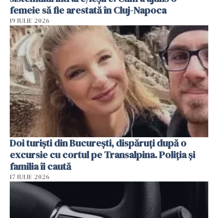
femeie să fie arestată în Cluj-Napoca
19 IULIE 2026
Doi turiști din București, dispăruți după o
excursie cu cortul pe Transalpina. Poliția și
familia îi caută
17 IULIE 2026