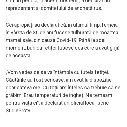
sunt în pericol, în acest moment”, a declarat un
reprezentant al comitetului de anchetă rus.
Cei apropiați au declarat că, în ultimul timp, femeia
în vârstă de 36 de ani fusese tulburată de moartea
mamei sale, din cauza Covid-19. Până la acel
moment, bunica fetiței fusese cea care a avut grijă
de aceasta.
„Vom vedea ce se va întâmpla cu tutela fetiței.
Căutările au fost serioase, am avut la dispoziție
doar câteva ore. Cu toții am înțeles că trebuie să ne
grăbim. Erau temperaturi de îngheț. Ne temeam
pentru viața ei”, a declarat un oficial local, scrie
ȘtirileProtv.