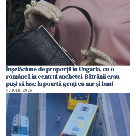
Înșelăciune de proporții în Ungaria, cu o
româncă în centrul anchetei. Bătrânii erau
puși să lase la poartă genți cu aur și bani
07 IULIE 2026