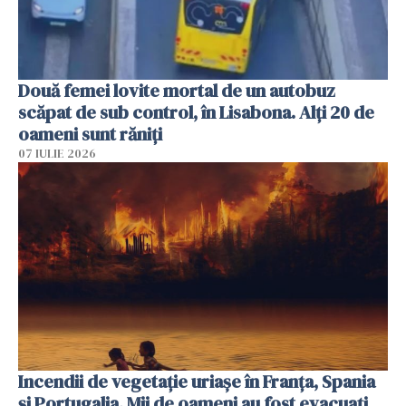
Două femei lovite mortal de un autobuz
scăpat de sub control, în Lisabona. Alți 20 de
oameni sunt răniți
07 IULIE 2026
Incendii de vegetație uriașe în Franța, Spania
și Portugalia. Mii de oameni au fost evacuați