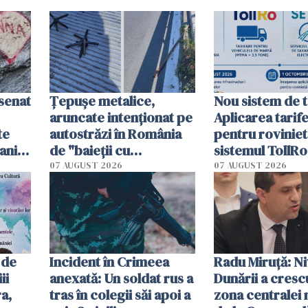
esenat
Țepușe metalice,
Nou sistem de t
aruncate intenționat pe
Aplicarea tarif
te
autostrăzi în România
pentru roviniet
ani.
de "baieții cu
sistemul TollRo
at
platforme": "Mi-au
începe la 1 oct
07 AUGUST 2026
07 AUGUST 2026
cerut 1200 lei să mă
tracteze"
 de
Incident în Crimeea
Radu Miruţă: Ni
ii
anexată: Un soldat rus a
Dunării a crescu
a,
tras în colegii săi apoi a
zona centralei 