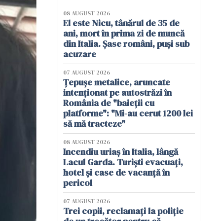
08 AUGUST 2026
El este Nicu, tânărul de 35 de
ani, mort în prima zi de muncă
din Italia. Șase români, puși sub
acuzare
07 AUGUST 2026
Țepușe metalice, aruncate
intenționat pe autostrăzi în
România de "baieții cu
platforme": "Mi-au cerut 1200 lei
să mă tracteze"
08 AUGUST 2026
Incendiu uriaș în Italia, lângă
Lacul Garda. Turiști evacuați,
hotel și case de vacanță în
pericol
07 AUGUST 2026
Trei copii, reclamați la poliție