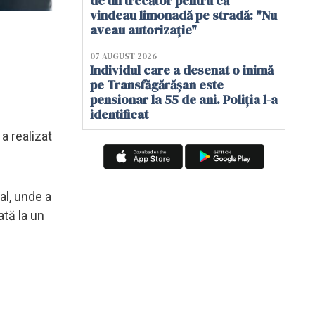
de un trecător pentru că
vindeau limonadă pe stradă: "Nu
aveau autorizație"
07 AUGUST 2026
Individul care a desenat o inimă
pe Transfăgărășan este
pensionar la 55 de ani. Poliția l-a
identificat
a realizat
al, unde a
ată la un