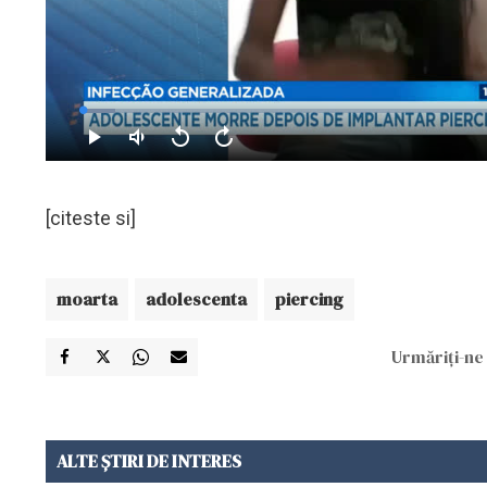
[citeste si]
moarta
adolescenta
piercing
Urmăriți-ne 
ALTE ȘTIRI DE INTERES