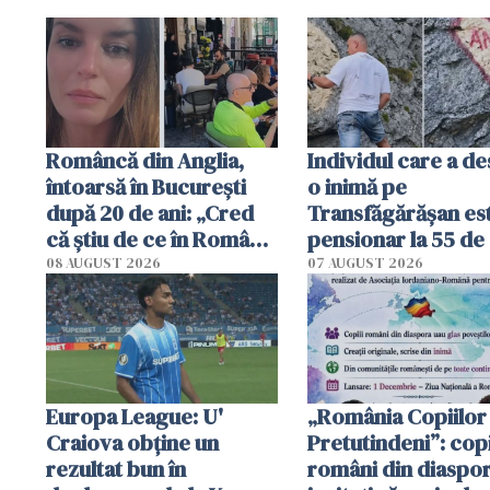
Româncă din Anglia,
Individul care a d
întoarsă în București
o inimă pe
după 20 de ani: „Cred
Transfăgărășan es
că știu de ce în România
pensionar la 55 de 
se trăiește mai bine ca
Poliția l-a identific
08 AUGUST 2026
07 AUGUST 2026
în Anglia. E schimbat"
Europa League: U'
„România Copiilor
Craiova obține un
Pretutindeni”: copi
rezultat bun în
români din diaspor