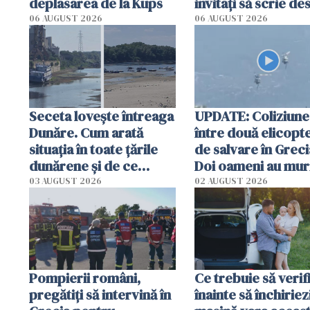
deplasarea de la Kups
invitați să scrie de
România într-un v
06 AUGUST 2026
06 AUGUST 2026
special
Seceta lovește întreaga
UPDATE: Coliziune
Dunăre. Cum arată
între două elicopt
situația în toate țările
de salvare în Greci
dunărene și de ce
Doi oameni au mur
România resimte
03 AUGUST 2026
02 AUGUST 2026
efectele, deși a plouat
în iulie
Pompierii români,
Ce trebuie să verif
pregătiţi să intervină în
înainte să închiriez