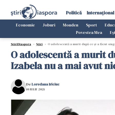
Politică
Internațional
Economie
Joburi
Monden
Sport
Educ
Povestea Mea
Eș
StiriDiaspora
›
Știri
›
O adolescentă a murit după ce și-a făcut sing
O adolescentă a murit d
Izabela nu a mai avut ni
De
Loredana Iriciuc
10 IULIE 2021