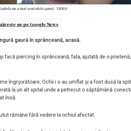
Izabela nu a mai avut nicio șansă - VIDEO
ărește-ne pe Google News
singură gaură în sprânceană, acasă.
și facă piercing în sprânceană, fata, ajutată de o prietenă, 
me îngrijorătoare. Ochii i s-au umflat și a fost dusă la spit
ferată la un alt spital unde a petrecut o săptămână conect
at însă.
 putut rămâne fără vedere la ochiul afectat.