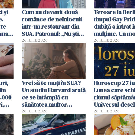
 și
Cum au devenit două
Teroare la Berli
e.
românce de neînlocuit
timpul Gay Prid
 te
într-un restaurant din
dubiță a intrat î
ima
SUA. Patronul: „Nu știu
mulțime. Un mor
ce o să mă fac fără voi”
răniți
26 IULIE 2026
26 IULIE 2026
ori,
Vrei să te muți în SUA?
Horoscop 27 iul
din
Un studiu Harvard arată
Lunea care sc
0.000
ce se întâmplă cu
ritmul săptămân
i,
sănătatea multor
Universul desch
ți
imigranți
neașteptate pe
26 IULIE 2026
26 IULIE 2026
unele zodii