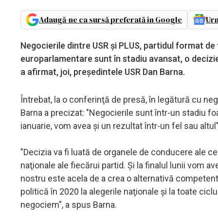
Adaugă-ne ca sursă preferată în Google
Urm
Negocierile dintre USR şi PLUS, partidul format de f
europarlamentare sunt în stadiu avansat, o decizie "
a afirmat, joi, preşedintele USR Dan Barna.
Întrebat, la o conferinţă de presă, în legătură cu n
Barna a precizat: "Negocierile sunt într-un stadiu foa
ianuarie, vom avea şi un rezultat într-un fel sau altul"
"Decizia va fi luată de organele de conducere ale ce
naţionale ale fiecărui partid. Şi la finalul lunii vom 
nostru este acela de a crea o alternativă competentă 
politică în 2020 la alegerile naţionale şi la toate cic
negociem", a spus Barna.