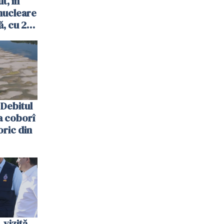
t, în
nucleare
, cu 2
 trecută
Debitul
a coborî
oric din
vizită