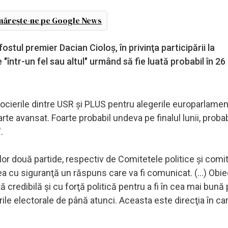
ărește-ne pe Google News
ostul premier Dacian Cioloş, în privinţa participării la
într-un fel sau altul" urmând să fie luată probabil în 26 
egocierile dintre USR şi PLUS pentru alegerile europarlamen
rte avansat. Foarte probabil undeva pe finalul lunii, proba
.
lor două partide, respectiv de Comitetele politice şi comi
avea cu siguranţă un răspuns care va fi comunicat. (...) Obie
credibilă şi cu forţă politică pentru a fi în cea mai bună 
lurile electorale de până atunci. Aceasta este direcţia în ca