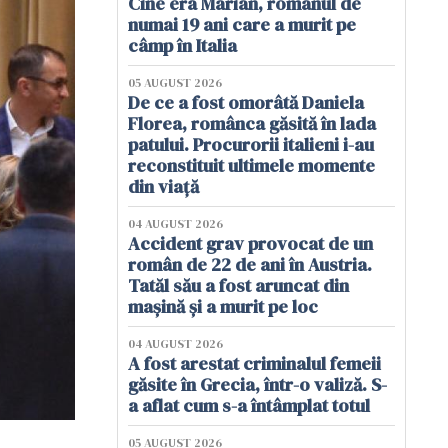
Cine era Marian, românul de
numai 19 ani care a murit pe
câmp în Italia
05 AUGUST 2026
De ce a fost omorâtă Daniela
Florea, românca găsită în lada
patului. Procurorii italieni i-au
reconstituit ultimele momente
din viață
04 AUGUST 2026
Accident grav provocat de un
român de 22 de ani în Austria.
Tatăl său a fost aruncat din
mașină și a murit pe loc
04 AUGUST 2026
A fost arestat criminalul femeii
găsite în Grecia, într-o valiză. S-
a aflat cum s-a întâmplat totul
05 AUGUST 2026