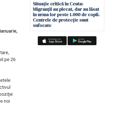
Situație critică în Ceuta:
Migranții au plecat, dar au lăsat
în urma lor peste 1.000 de copii.
Centrele de protecție sunt
sufocate
ianuarie,
tare,
bil pe 26
tetele
ctivul
poziţie
re noi