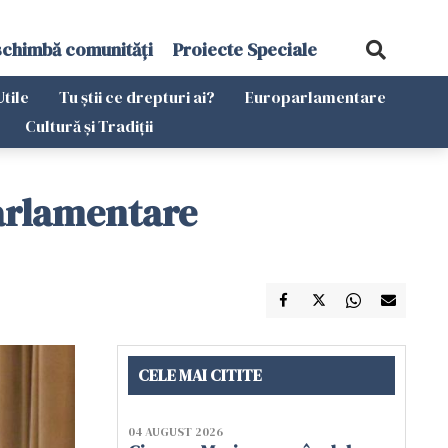
schimbă comunități
Proiecte Speciale
Utile
Tu știi ce drepturi ai?
Europarlamentare
Cultură și Tradiții
parlamentare
CELE MAI CITITE
04 AUGUST 2026