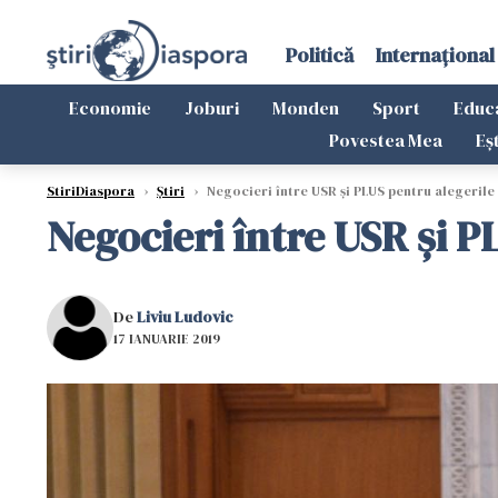
Politică
Internațional
Economie
Joburi
Monden
Sport
Educ
Povestea Mea
Eș
StiriDiaspora
›
Știri
›
Negocieri între USR şi PLUS pentru alegeril
Negocieri între USR şi 
De
Liviu Ludovic
17 IANUARIE 2019