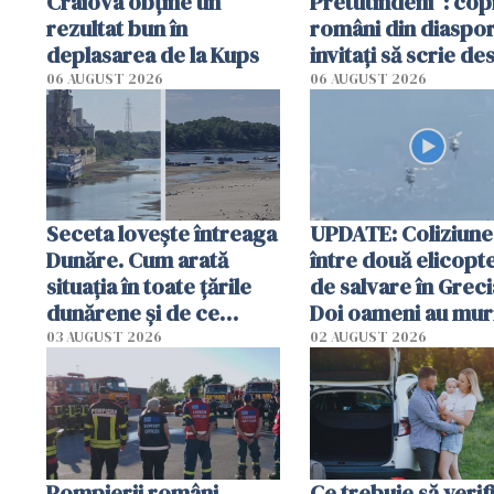
Craiova obține un
Pretutindeni”: copi
rezultat bun în
români din diaspor
deplasarea de la Kups
invitați să scrie de
România într-un v
06 AUGUST 2026
06 AUGUST 2026
special
Seceta lovește întreaga
UPDATE: Coliziune
Dunăre. Cum arată
între două elicopt
situația în toate țările
de salvare în Greci
dunărene și de ce
Doi oameni au mur
România resimte
03 AUGUST 2026
02 AUGUST 2026
efectele, deși a plouat
în iulie
Pompierii români,
Ce trebuie să verif