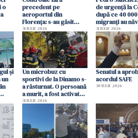
i o
precedent pe
de urgență la C
ta
aeroportul din
după ce 40 000
Florența: s-au găsit
migranți au năv
capete de aligator și o
teritoriul spani
31 IULIE 2026
31 IULIE 2026
sumă imensă de bani
mobiliza toate
resursele"
ul și
Un microbuz cu
Senatul a apro
a un
sportivi de la Dinamo s-
acordul SAFE
din
a răsturnat. O persoană
30 IULIE 2026
a murit, a fost activat
planul roșu de
31 IULIE 2026
intervenție