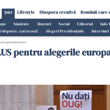
Știri
Lifestyle
Diaspora creativă
Românii care 
ație
Sănătate
Abuzuri
Social
Editorial
Info-
ti departe, ești acasă!
Alegeri Prezidențiale
Interviuri
e europarlamentare
PLUS pentru alegerile euro