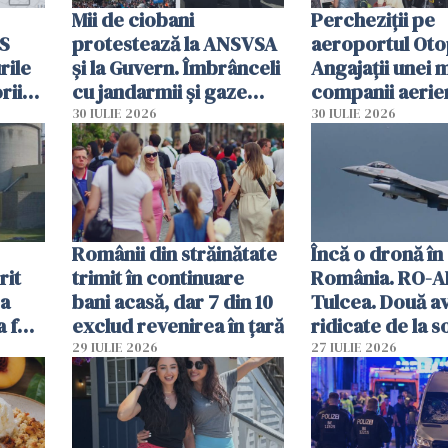
Mii de ciobani
Percheziții pe
MS
protestează la ANSVSA
aeroportul Oto
rile
și la Guvern. Îmbrânceli
Angajații unei 
rii
cu jandarmii și gaze
companii aerie
lacrimogene
parfumuri, ceas
30 IULIE 2026
30 IULIE 2026
ției
mâncarea desti
vânzării
Românii din străinătate
Încă o dronă în
rit
trimit în continuare
România. RO-A
za
bani acasă, dar 7 din 10
Tulcea. Două a
a fost
exclud revenirea în țară
ridicate de la s
29 IULIE 2026
27 IULIE 2026