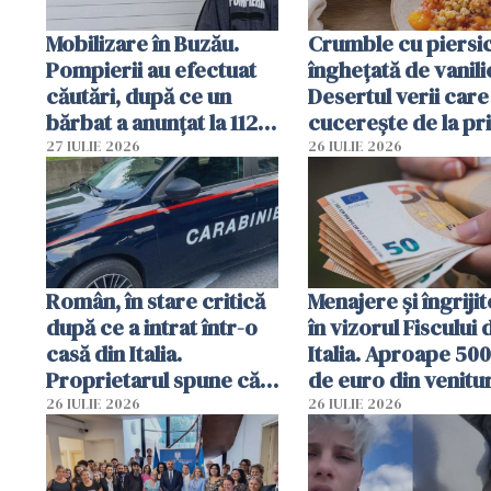
Mobilizare în Buzău.
Crumble cu piersici
Pompierii au efectuat
înghețată de vanili
căutări, după ce un
Desertul verii care
bărbat a anunțat la 112
cucerește de la pr
că a văzut un obiect
lingură
27 IULIE 2026
26 IULIE 2026
luminos
Român, în stare critică
Menajere și îngrijit
după ce a intrat într-o
în vizorul Fiscului 
casă din Italia.
Italia. Aproape 50
Proprietarul spune că
de euro din venitur
s-a apărat cu un cuțit
ascunși de autorită
26 IULIE 2026
26 IULIE 2026