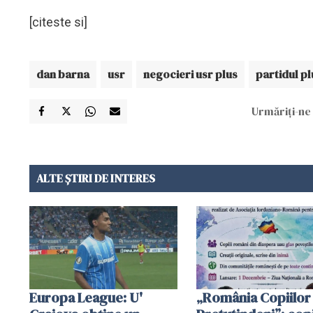
[citeste si]
dan barna
usr
negocieri usr plus
partidul pl
Urmăriți-ne 
ALTE ȘTIRI DE INTERES
Europa League: U'
„România Copiilor