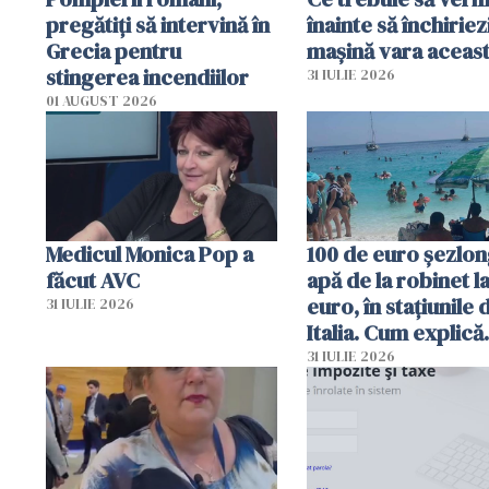
pregătiţi să intervină în
înainte să închiriez
Grecia pentru
mașină vara aceas
stingerea incendiilor
31 IULIE 2026
01 AUGUST 2026
Medicul Monica Pop a
100 de euro șezlong
făcut AVC
apă de la robinet l
euro, în stațiunile 
31 IULIE 2026
Italia. Cum explică
autoritățile
31 IULIE 2026