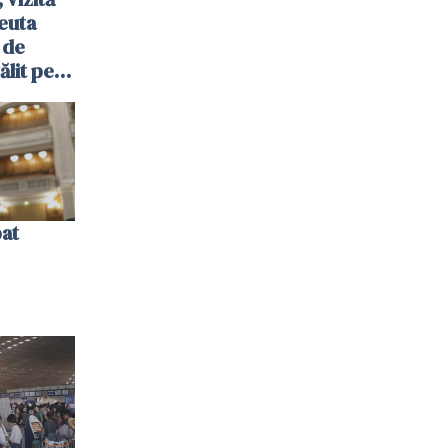
euta
 de
ălit pe
ol: „Vom
bat