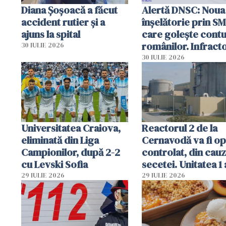
Diana Șoșoacă a făcut
Alertă DNSC: Noua
accident rutier și a
înșelătorie prin S
ajuns la spital
care golește contu
românilor. Infracto
30 IULIE 2026
folosesc numele
30 IULIE 2026
Ghișeul.ro și al Poli
Române
Universitatea Craiova,
Reactorul 2 de la
eliminată din Liga
Cernavodă va fi op
Campionilor, după 2-2
controlat, din cau
cu Levski Sofia
secetei. Unitatea 1 
deja oprită
29 IULIE 2026
29 IULIE 2026