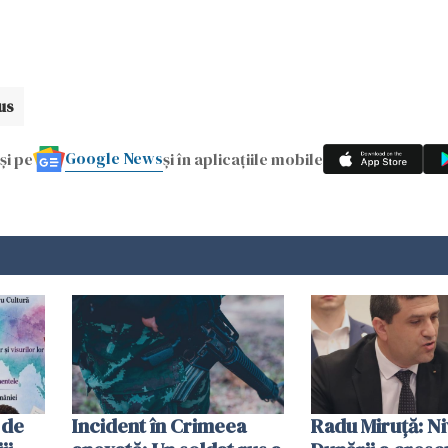
us
Google News
și pe
și în aplicațiile mobile
 de
Incident în Crimeea
Radu Miruţă: Ni