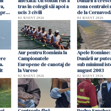
ii
anexată: Un soldat rus a
Dunării a crescu
a,
tras în colegii săi apoi a
zona centralei 
spre
ucis 3 civili
de la Cernavodă
olum
cm faţă de ziua
04 AUGUST 2026
04 AUGUST 2026
Aur pentru România la
Apele Române: 
ere
Campionatele
Dunării ar pute
a.
Europene de canotaj de
sub minimul ist
it
la Varese
august 2003
02 AUGUST 2026
02 AUGUST 2026
ici
Controale fără
Pedro Sanchez, 