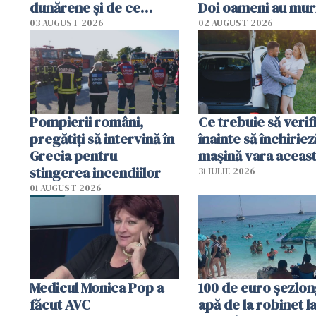
dunărene și de ce
Doi oameni au mur
România resimte
03 AUGUST 2026
02 AUGUST 2026
efectele, deși a plouat
în iulie
Pompierii români,
Ce trebuie să verif
pregătiţi să intervină în
înainte să închiriez
Grecia pentru
mașină vara aceas
stingerea incendiilor
31 IULIE 2026
01 AUGUST 2026
Medicul Monica Pop a
100 de euro șezlong
făcut AVC
apă de la robinet l