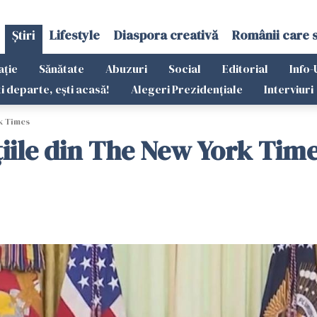
Știri
Lifestyle
Diaspora creativă
Românii care 
ație
Sănătate
Abuzuri
Social
Editorial
Info-
ti departe, ești acasă!
Alegeri Prezidențiale
Interviuri
k Times
iile din The New York Tim