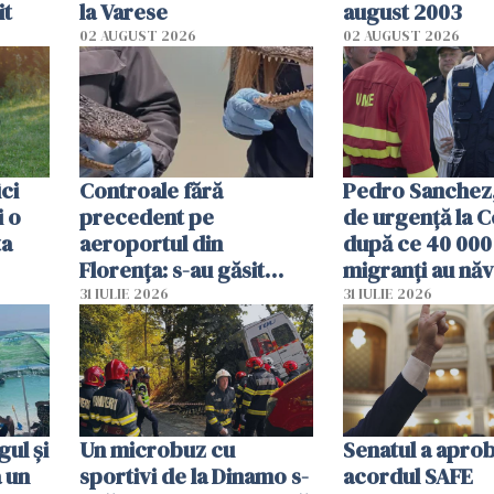
it
la Varese
august 2003
02 AUGUST 2026
02 AUGUST 2026
ici
Controale fără
Pedro Sanchez, 
i o
precedent pe
de urgență la C
ta
aeroportul din
după ce 40 000
Florența: s-au găsit
migranți au năv
capete de aligator și o
teritoriul spani
31 IULIE 2026
31 IULIE 2026
sumă imensă de bani
mobiliza toate
resursele"
ul și
Un microbuz cu
Senatul a apro
a un
sportivi de la Dinamo s-
acordul SAFE