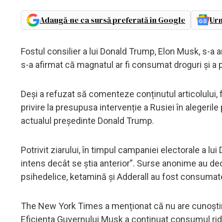
Adaugă-ne ca sursă preferată în Google
Urm
Fostul consilier a lui Donald Trump, Elon Musk, s-a 
s-a afirmat că magnatul ar fi consumat droguri și a 
Deși a refuzat să comenteze conținutul articolului, f
privire la presupusa intervenție a Rusiei în alegerile
actualul președinte Donald Trump.
Potrivit ziarului, în timpul campaniei electorale a 
intens decât se știa anterior”. Surse anonime au de
psihedelice, ketamină și Adderall au fost consumat
The New York Times a menționat că nu are cunoștin
Eficiența Guvernului Musk a continuat consumul ridi