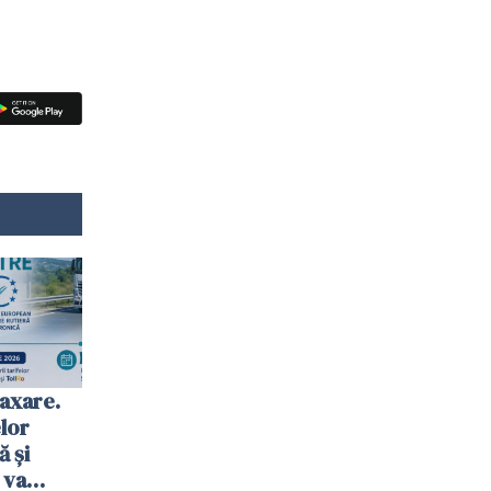
axare.
elor
ă şi
 va