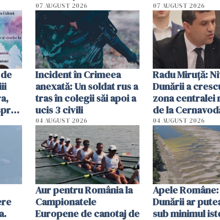
at
platforme": "Mi-au
începe la 1 oct
07 AUGUST 2026
07 AUGUST 2026
cerut 1200 lei să mă
tracteze"
 de
Incident în Crimeea
Radu Miruţă: Ni
ii
anexată: Un soldat rus a
Dunării a crescu
a,
tras în colegii săi apoi a
zona centralei 
spre
ucis 3 civili
de la Cernavodă
olum
cm faţă de ziua
04 AUGUST 2026
04 AUGUST 2026
Aur pentru România la
Apele Române: 
ere
Campionatele
Dunării ar pute
a.
Europene de canotaj de
sub minimul ist