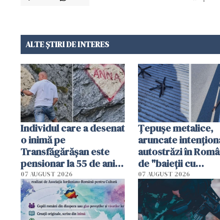
ALTE ȘTIRI DE INTERES
Individul care a desenat
Țepușe metalice,
o inimă pe
aruncate intențion
Transfăgărășan este
autostrăzi în Româ
pensionar la 55 de ani.
de "baieții cu
Poliția l-a identificat
platforme": "Mi-au
07 AUGUST 2026
07 AUGUST 2026
cerut 1200 lei să m
tracteze"