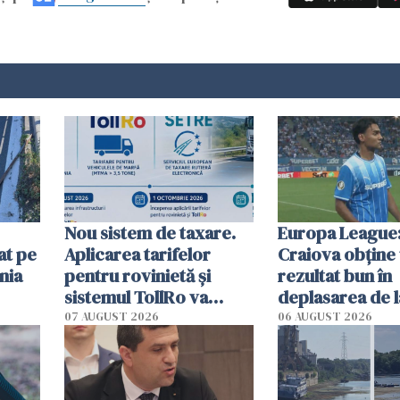
Nou sistem de taxare.
Europa League:
at pe
Aplicarea tarifelor
Craiova obține
nia
pentru rovinietă şi
rezultat bun în
sistemul TollRo va
deplasarea de 
începe la 1 octombrie
07 AUGUST 2026
06 AUGUST 2026
ă