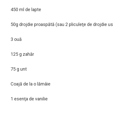
450 ml de lapte
50g drojdie proaspătă (sau 2 pliculeţe de drojdie u
3 ouă
125 g zahăr
75 g unt
Coajă de la o lămâie
1 esenţa de vanilie