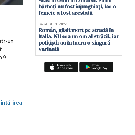
Atac în centrul Londrei. Patru
bărbați au fost înjunghiați, iar o
femeie a fost arestată
06 AUGUST 2026
Român, găsit mort pe stradă în
Italia. NU era un om al străzii, iar
ntr-un
polițiștii au în lucru o singură
variantă
t
n 9
 întărirea