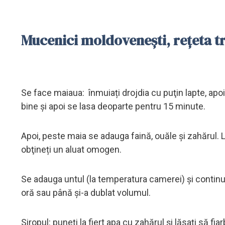
Mucenici moldovenești, rețeta t
Se face maiaua: înmuiați drojdia cu puţin lapte, apoi
bine şi apoi se lasa deoparte pentru 15 minute.
Apoi, peste maia se adauga faină, ouăle şi zahărul. L
obţineți un aluat omogen.
Se adauga untul (la temperatura camerei) şi continuaț
oră sau până şi-a dublat volumul.
Siropul: puneți la fiert apa cu zahărul şi lăsați să fi