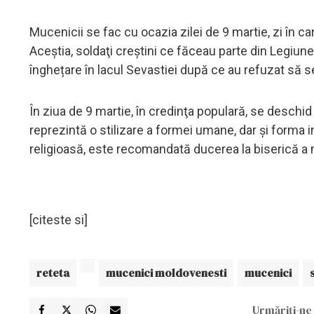
Mucenicii se fac cu ocazia zilei de 9 martie, zi în c
Aceștia, soldaţi creştini ce făceau parte din Legiun
înghețare în lacul Sevastiei după ce au refuzat să se 
În ziua de 9 martie, în credinţa populară, se deschid
reprezintă o stilizare a formei umane, dar și forma i
religioasă, este recomandată ducerea la biserică a m
[citeste si]
reteta
mucenici moldovenesti
mucenici
Urmăriți-ne 