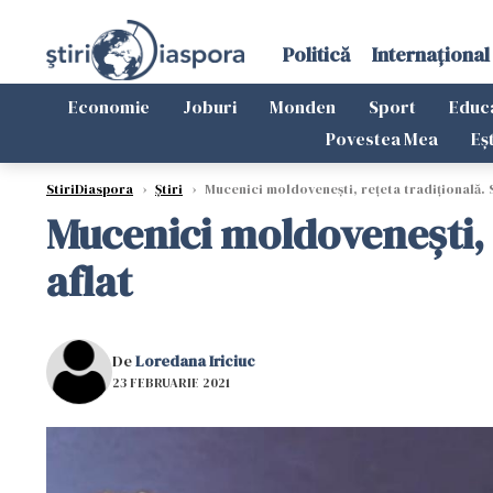
Politică
Internațional
Economie
Joburi
Monden
Sport
Educ
Povestea Mea
Eș
StiriDiaspora
›
Știri
›
Mucenici moldovenești, rețeta tradițională. 
Mucenici moldovenești, r
aflat
De
Loredana Iriciuc
23 FEBRUARIE 2021