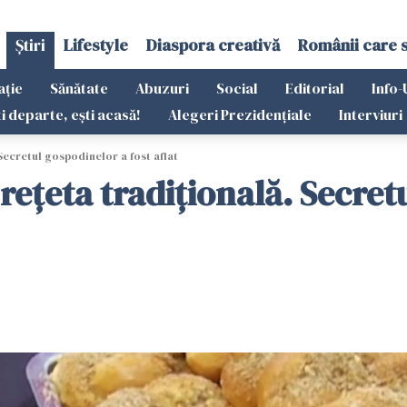
Știri
Lifestyle
Diaspora creativă
Românii care 
ație
Sănătate
Abuzuri
Social
Editorial
Info-
ti departe, ești acasă!
Alegeri Prezidențiale
Interviuri
Secretul gospodinelor a fost aflat
ețeta tradițională. Secretu