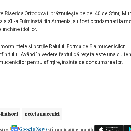
are Biserica Ortodoxă îi prăznuiește pe cei 40 de Sfinţi Mu
ea a XII-a Fulminată din Armenia, au fost condamnați la mo
închine idolilor.
 mormintele şi porţile Raiului. Forma de 8 a mucenicilor
nfinitului. Având în vedere faptul că rețeta este una cu te
ucenicilor pentru sfințire, înainte de consumarea lor.
sfintisori
reteta mucenici
Google News
și pe
și în aplicațiile mobile