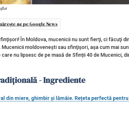
aflat
ărește-ne pe Google News
nţişori! În Moldova, mucenicii nu sunt fierţi, ci făcuţi di
. Mucenicii moldoveneşti sau sfinţişori, așa cum mai sun
 care nu lipsesc de pe masă de Sfinții 40 de Mucenici, di
adițională - Ingrediente
al din miere, ghimbir și lămâie. Rețeta perfectă pentru