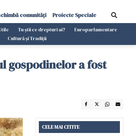
schimbă comunități
Proiecte Speciale
Utile
Tu știi ce drepturi ai?
Europarlamentare
Cultură și Tradiții
l gospodinelor a fost
CELE MAI CITITE