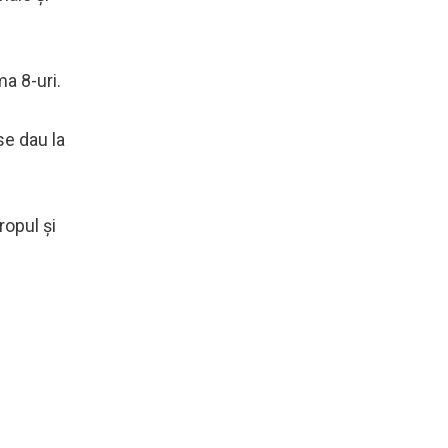
a 8-uri.
se dau la
ropul şi