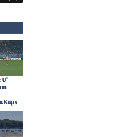
 U'
 un
la Kups