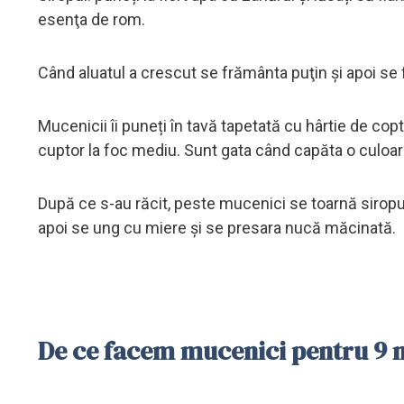
esenţa de rom.
Când aluatul a crescut se frământa puţin şi apoi se 
Mucenicii îi puneți în tavă tapetată cu hârtie de cop
cuptor la foc mediu. Sunt gata când capăta o culoar
După ce s-au răcit, peste mucenici se toarnă siropu
apoi se ung cu miere şi se presara nucă măcinată.
De ce facem mucenici pentru 9 