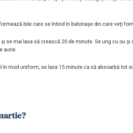
formează bile care se întind în batonașe din care veți form
t şi se mai lasa să crească 20 de minute. Se ung cu ou şi 
e aurie.
l în mod uniform, se lasa 15 minute ca să absoarbă tot si
martie?