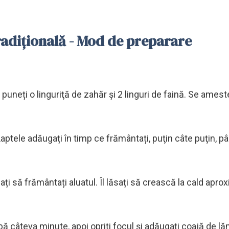
radițională - Mod de preparare
 puneți o linguriţă de zahăr şi 2 linguri de faină. Se amest
aptele adăugați în timp ce frământați, puţin câte puţin, p
i să frământați aluatul. Îl lăsați să crească la cald aprox
arbă câteva minute, apoi opriți focul şi adăugați coajă de lă