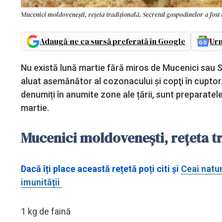
Mucenici moldovenești, rețeta tradițională. Secretul gospodinelor a fost 
Adaugă-ne ca sursă preferată în Google
Urm
Nu există lună martie fără miros de Mucenici sau Sfi
aluat asemănător al cozonacului şi copţi în cuptor
denumiți în anumite zone ale țării, sunt preparatele
martie.
Mucenici moldovenești, rețeta tr
Dacă îți place această rețetă poți citi și
Ceai natur
imunității
1 kg de faină