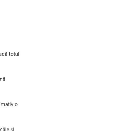
ecă totul
ână
imativ o
mâie şi