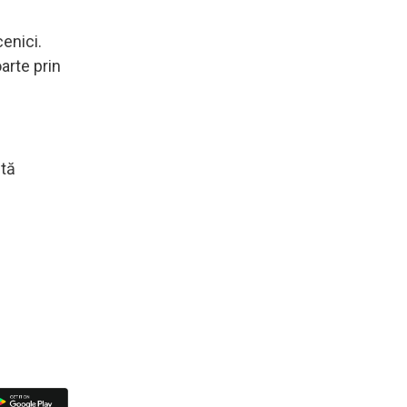
cenici.
arte prin
ntă