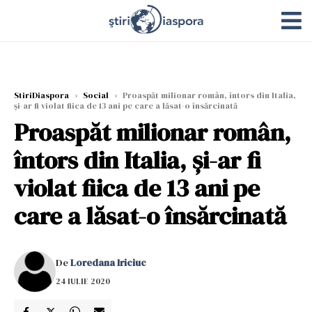
StiriDiaspora
›
Social
›
Proaspăt milionar român, întors din Italia,
și-ar fi violat fiica de 13 ani pe care a lăsat-o însărcinată
Proaspăt milionar român,
întors din Italia, și-ar fi
violat fiica de 13 ani pe
care a lăsat-o însărcinată
De
Loredana Iriciuc
24 IULIE 2020