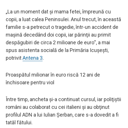
„La un moment dat şi mama fetei, împreună cu
copii, a luat calea Peninsulei. Anul trecut, în această
familie s-a petrecut o tragedie, într-un accident de
maşină decedând doi copii, iar părinţii au primit
despăgubiri de circa 2 milioane de euro“, a mai
spus asistenta socială de la Primăria Icuşeşti,
potrivit
Antena 3
.
Proaspătul milionar în euro riscă 12 ani de
închisoare pentru viol
Între timp, ancheta şi-a continuat cursul, iar poliţiştii
români au colaborat cu cei italieni şi au obţinut
profilul ADN a lui Iulian Şerban, care s-a dovedit a fi
tatăl fătului.