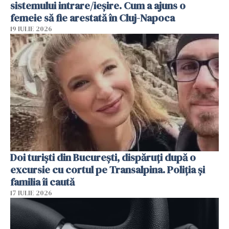
sistemului intrare/ieșire. Cum a ajuns o
femeie să fie arestată în Cluj-Napoca
19 IULIE 2026
Doi turiști din București, dispăruți după o
excursie cu cortul pe Transalpina. Poliția și
familia îi caută
17 IULIE 2026