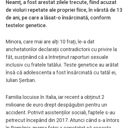
Neamț, a fost arestat zilele trecute, fiind acuzat
de violuri repetate ale propriei fiice, în vârstă de 13
de ani, pe care a lăsat-o însărcinată, conform
testelor genetice.
Minora, care mai are alți 10 frați, le-a dat
anchetatorilor declarații contradictorii cu privire la
făt, susținând că a întreținut raporturi sexuale
inclusiv cu fratele tatălui. Teste genetice au arătat
însă că adolescenta a fost însărcinată cu tatăl ei,
Iulian Şerban.
Familia locuise în Italia, iar recent a obținut 2
milioane de euro drept despăgubiri pentru un
accident. Potrivit asistenților sociali, faptele s-au
petrecut începând din 2017. Atunci când s-a întors
în România, mama fetei a constatat că aceasta