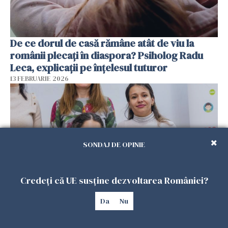
De ce dorul de casă rămâne atât de viu la
românii plecați în diaspora? Psiholog Radu
Leca, explicații pe înțelesul tuturor
13 FEBRUARIE 2026
SONDAJ DE OPINIE
Credeți că UE susține dezvoltarea României?
Da
Nu
Viața tot mai scumpă din Spania schimbă
planurile românilor. Mulți se gândesc să