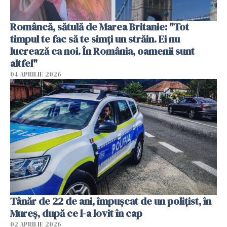
Româncă, sătulă de Marea Britanie: "Tot
timpul te fac să te simți un străin. Ei nu
lucrează ca noi. În România, oamenii sunt
altfel"
04 APRILIE 2026
Tânăr de 22 de ani, împușcat de un polițist, în
Mureș, după ce l-a lovit în cap
02 APRILIE 2026