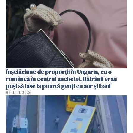
Înșelăciune de proporții în Ungaria, cu o
româncă în centrul anchetei. Bătrânii erau
puși să lase la poartă genți cu aur și bani
07 IULIE 2026