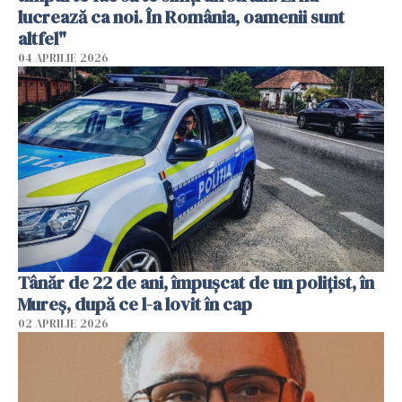
lucrează ca noi. În România, oamenii sunt
altfel"
04 APRILIE 2026
Tânăr de 22 de ani, împușcat de un polițist, în
Mureș, după ce l-a lovit în cap
02 APRILIE 2026