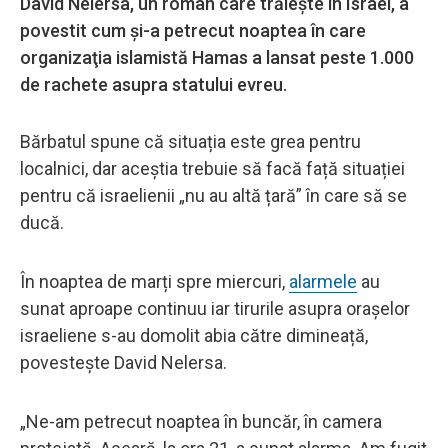
David Nelersa, un român care trăieşte în Israel, a
povestit cum şi-a petrecut noaptea în care
organizaţia islamistă Hamas a lansat peste 1.000
de rachete asupra statului evreu.
Bărbatul spune că situația este grea pentru
localnici, dar aceștia trebuie să facă față situației
pentru că israelienii „nu au altă țară” în care să se
ducă.
În noaptea de marți spre miercuri,
alarmele
au
sunat aproape continuu iar tirurile asupra orașelor
israeliene s-au domolit abia către dimineață,
povestește David Nelersa.
„Ne-am petrecut noaptea în buncăr, în camera