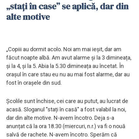
„staţi în case” se aplică, dar din
alte motive
„Copiii au dormit acolo. Noi am mai ieșit, dar am
făcut noapte albă. Am avut alarme şi la 3 dimineața,
şi la 4, şi la 5. Abia la 5.30 dimineața au încetat. În
orașul în care stau eu nu au mai fost alarme, dar au
fost în orașele din sud.
Școlile sunt închise, cei care au putut, au lucrat de
acasă. Sloganul "stați în casă" a fost valabil la noi,
dar din alte motive. N-avem încotro. Deja s-a
anunțat că la ora 18.30 (miercuri, n.r.) va fi o nouă
salvă de rachete. N-avem încotro. Sperăm că