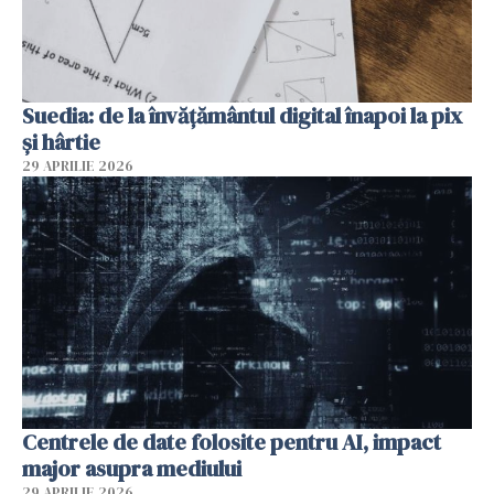
Suedia: de la învățământul digital înapoi la pix
și hârtie
29 APRILIE 2026
Centrele de date folosite pentru AI, impact
major asupra mediului
29 APRILIE 2026