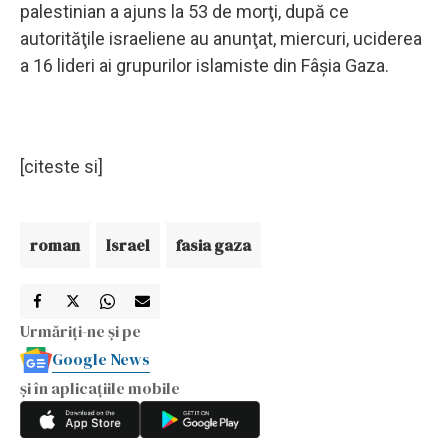
palestinian a ajuns la 53 de morţi, după ce
autorităţile israeliene au anunţat, miercuri, uciderea
a 16 lideri ai grupurilor islamiste din Fâşia Gaza.
[citeste si]
roman
Israel
fasia gaza
Urmăriți-ne și pe
Google News
și în aplicațiile mobile