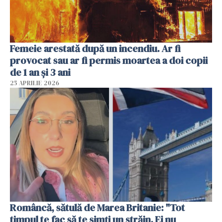
Femeie arestată după un incendiu. Ar fi
provocat sau ar fi permis moartea a doi copii
de 1 an și 3 ani
25 APRILIE 2026
Româncă, sătulă de Marea Britanie: "Tot
timpul te fac să te simți un străin. Ei nu