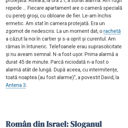
protejată. Aseară, la ora 21, a sunat alarma. Am fugit
repede ... Fiecare apartament are o cameră specială
cu pereţi groşi, cu obloane de fier. Le-am închis
ermetic. Am stat în camera protejată. Era un
zgomot de nedescris. La un moment dat, o
rachetă
a căzut la noi în cartier şi s-a oprit şi curentul. Am
rămas în întuneric. Telefoanele erau suprasolicitate
şi nu aveam semnal. N-a fost uşor. Prima alarmă a
durat 45 de minute. Parcă niciodată n-a fost o
alarmă atât de lungă. După aceea, cu intermitenţe,
toată noaptea (au fost alarme)”, a povestit David, la
Antena 3
.
Român din Israel: Sloganul