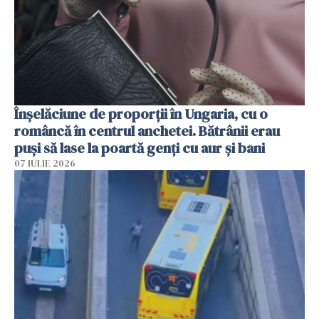
Înșelăciune de proporții în Ungaria, cu o
româncă în centrul anchetei. Bătrânii erau
puși să lase la poartă genți cu aur și bani
07 IULIE 2026