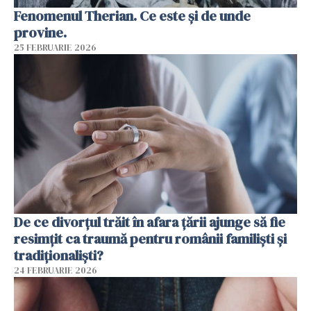
Fenomenul Therian. Ce este și de unde
provine.
25 FEBRUARIE 2026
De ce divorțul trăit în afara țării ajunge să fie
resimțit ca traumă pentru românii familiști și
tradiționaliști?
24 FEBRUARIE 2026