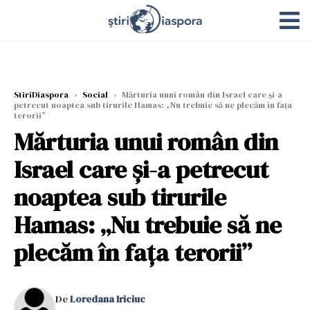
StiriDiaspora
›
Social
›
Mărturia unui român din Israel care şi-a
petrecut noaptea sub tirurile Hamas: „Nu trebuie să ne plecăm în faţa
terorii”
Mărturia unui român din
Israel care şi-a petrecut
noaptea sub tirurile
Hamas: „Nu trebuie să ne
plecăm în faţa terorii”
De
Loredana Iriciuc