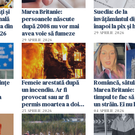
ți și
Marea Britanie:
Suedia: de la
nală
persoanele născute
învățământul di
a din
după 2008 nu vor mai
înapoi la pix și 
026
avea voie să fumeze
29 APRILIE 2026
29 APRILIE 2026
ințe
Femeie arestată după
Româncă, sătul
un incendiu. Ar fi
Marea Britanie:
a
provocat sau ar fi
timpul te fac să
permis moartea a doi
un străin. Ei nu
copii de 1 an și 3 ani
ca noi. În Româ
25 APRILIE 2026
04 APRILIE 2026
oamenii sunt alt