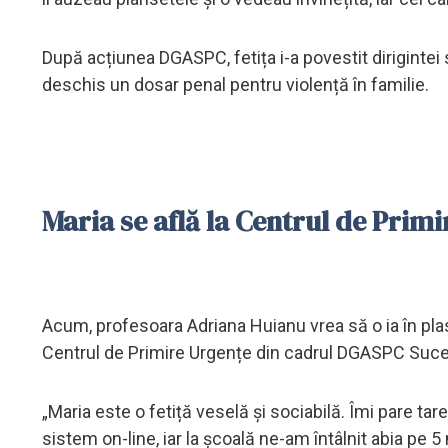
După acțiunea DGASPC, fetița i-a povestit dirigintei sa
deschis un dosar penal pentru violență în familie.
Maria se află la Centrul de Pri
Acum, profesoara Adriana Huianu vrea să o ia în pla
Centrul de Primire Urgențe din cadrul DGASPC Suce
„Maria este o fetiță veselă și sociabilă. Îmi pare ta
sistem on-line, iar la școală ne-am întâlnit abia p