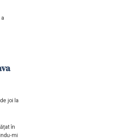
 a
ava
e joi la
ățat în
tindu-mi