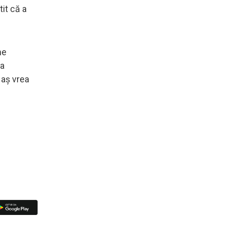
tit că a
me
-a
 aș vrea