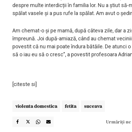
despre multe interdicții în familia lor. Nu a știut s
spălat vasele și a pus rufe la spălat. Am avut o ședinț
Am chemat-o și pe mamă, după câteva zile, dar a zis 
împreună. Joi după-amiază, când au chemat vecinii Pol
povestit că nu mai poate îndura bătăile. De atunci o
să o iau eu să o cresc”, a povestit profesoara Adria
[citeste si]
violenta domestica
fetita
suceava
Urmăriți-ne 