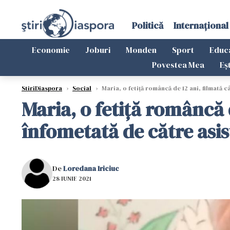
Politică
Internațional
Economie
Joburi
Monden
Sport
Educ
Povestea Mea
Eș
StiriDiaspora
›
Social
›
Maria, o fetiță româncă de 12 ani, filmată c
Maria, o fetiță româncă d
înfometată de către asis
De
Loredana Iriciuc
28 IUNIE 2021