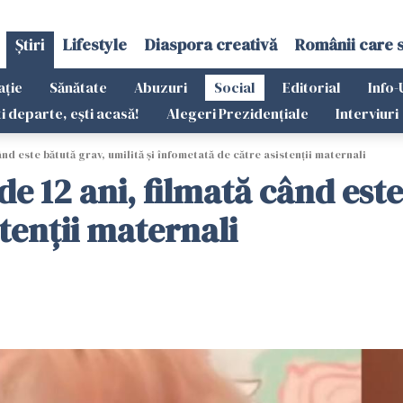
Știri
Lifestyle
Diaspora creativă
Românii care 
ație
Sănătate
Abuzuri
Social
Editorial
Info-
ti departe, ești acasă!
Alegeri Prezidențiale
Interviuri
ând este bătută grav, umilită și înfometată de către asistenții maternali
e 12 ani, filmată când este
tenții maternali