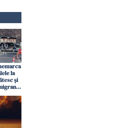
anemarca
ele la
ătesc și
igranții