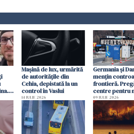
Mașină de lux, urmărită
Germania și D
i
de autoritățile din
mențin controal
u
Cehia, depistată la un
frontieră. Preg
ina.
control în Vaslui
centre pentru m
caută
respinși din UE
14 IULIE 2026
09 IULIE 2026