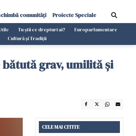
schimbă comunități
Proiecte Speciale
Utile
Tu știi ce drepturi ai?
Europarlamentare
Cultură și Tradiții
 bătută grav, umilită și
CELE MAI CITITE