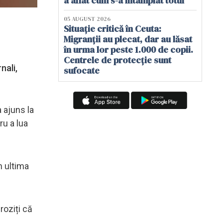
a aflat cum s-a întâmplat totul
05 AUGUST 2026
Situație critică în Ceuta:
Migranții au plecat, dar au lăsat
în urma lor peste 1.000 de copii.
Centrele de protecție sunt
nali,
sufocate
a ajuns la
ru a lua
n ultima
roziți că