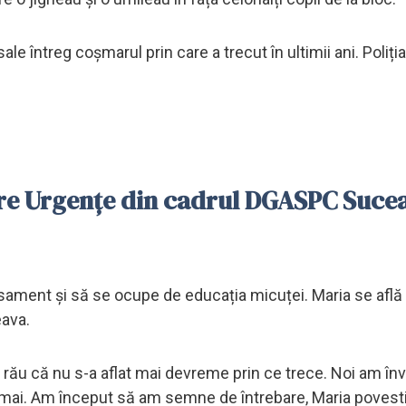
le întreg coșmarul prin care a trecut în ultimii ani. Poliția
mire Urgențe din cadrul DGASPC Suce
sament și să se ocupe de educația micuței. Maria se află d
ava.
re rău că nu s-a aflat mai devreme prin ce trece. Noi am înv
e 5 mai. Am început să am semne de întrebare, Maria poves