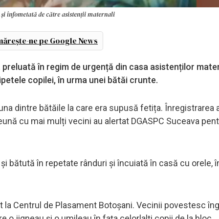
și înfometată de către asistenții maternali
ărește-ne pe Google News
 preluată în regim de urgență din casa asistenților mater
țipetele copilei, în urma unei bătăi crunte.
una dintre bătăile la care era supusă fetița. Înregistrarea 
preună cu mai mulți vecini au alertat DGASPC Suceava pent
și bătută în repetate rânduri și încuiată în casă cu orele, î
flat la Centrul de Plasament Botoșani. Vecinii povestesc îng
e o jigneau și o umileau în fața celorlalți copii de la bloc.