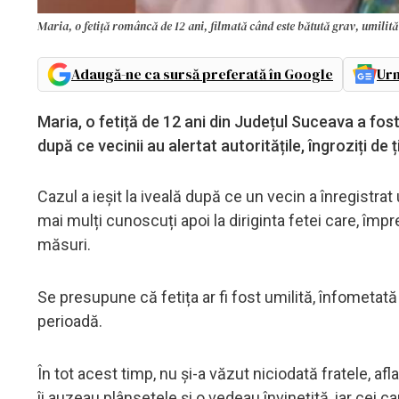
Maria, o fetiță româncă de 12 ani, filmată când este bătută grav, umilită 
Adaugă-ne ca sursă preferată în Google
Urm
Maria, o fetiță de 12 ani din Județul Suceava a fost
după ce vecinii au alertat autoritățile, îngroziți de 
Cazul a ieșit la iveală după ce un vecin a înregistrat 
mai mulți cunoscuți apoi la diriginta fetei care, îm
măsuri.
Se presupune că fetița ar fi fost umilită, înfometată 
perioadă.
În tot acest timp, nu și-a văzut niciodată fratele, a
îi auzeau plânsetele și o vedeau învinețită, iar cei car