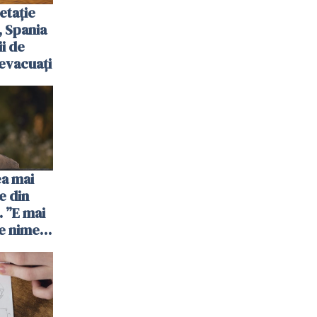
etație
, Spania
ii de
evacuați
ea mai
e din
 ”E mai
e nimeni
”