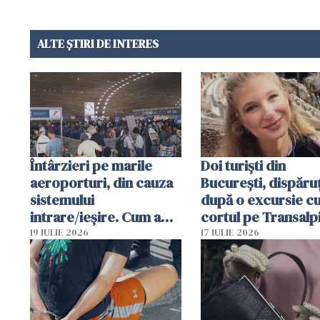
ALTE ȘTIRI DE INTERES
Întârzieri pe marile
Doi turiști din
aeroporturi, din cauza
București, dispăruț
sistemului
după o excursie c
intrare/ieșire. Cum a
cortul pe Transalp
ajuns o femeie să fie
Poliția și familia îi 
19 IULIE 2026
17 IULIE 2026
arestată în Cluj-Napoca