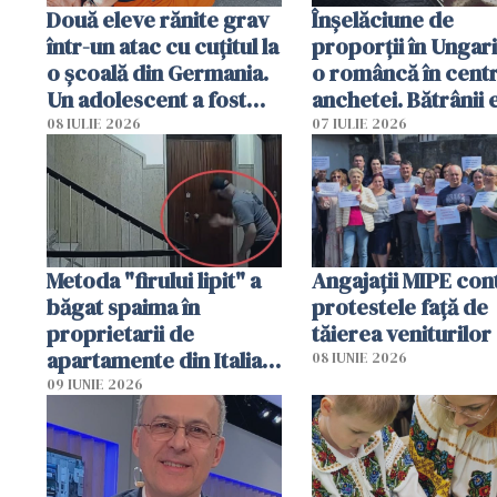
Două eleve rănite grav
Înșelăciune de
într-un atac cu cuțitul la
proporții în Ungari
o școală din Germania.
o româncă în centr
Un adolescent a fost
anchetei. Bătrânii 
arestat
puși să lase la poar
08 IULIE 2026
07 IULIE 2026
genți cu aur și bani
Metoda "firului lipit" a
Angajaţii MIPE con
băgat spaima în
protestele faţă de
proprietarii de
tăierea veniturilor
apartamente din Italia.
08 IUNIE 2026
Poliția, sesizată
09 IUNIE 2026