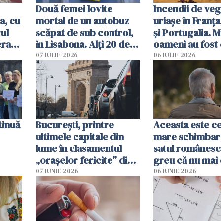
Două femei lovite
Incendii de veg
a, cu
mortal de un autobuz
uriașe în Franța
ul
scăpat de sub control,
și Portugalia. M
erau
în Lisabona. Alți 20 de
oameni au fost 
tă
oameni sunt răniți
07 IULIE 2026
06 IULIE 2026
tinuă
București, printre
Aceasta este c
ultimele capitale din
mare schimbar
lume în clasamentul
satul românesc.
„orașelor fericite” din
greu că nu mai 
2026
pe-aici, prin jur
07 IUNIE 2026
06 IUNIE 2026