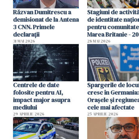
Răzvan Dumitrescu a
Stagiuni de activită
demisionat de la Antena
de identitate națio
3 CNN. Primele
pentru comunitate
declarații
Marea Britanie - 2
31 MAI 2026
28 MAI 2026
Centrele de date
Spargerile de locu
folosite pentru AI,
cresc în Germania:
impact major asupra
Orașele și regiune
mediului
cele mai afectate
29 APRILIE 2026
25 APRILIE 2026