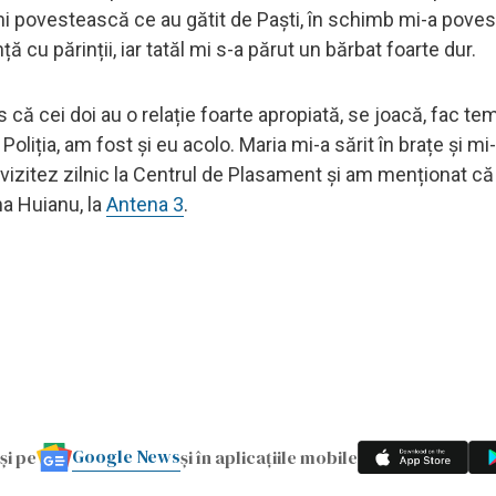
ă-mi povestească ce au gătit de Paști, în schimb mi-a poves
ă cu părinții, iar tatăl mi s-a părut un bărbat foarte dur.
că cei doi au o relație foarte apropiată, se joacă, fac te
iția, am fost și eu acolo. Maria mi-a sărit în brațe și mi
 vizitez zilnic la Centrul de Plasament și am menționat că
na Huianu, la
Antena 3
.
Google News
și pe
și în aplicațiile mobile