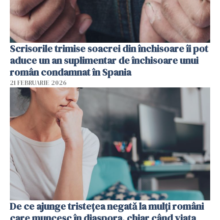
Scrisorile trimise soacrei din închisoare îi pot
aduce un an suplimentar de închisoare unui
român condamnat în Spania
21 FEBRUARIE 2026
De ce ajunge tristețea negată la mulți români
care muncesc în diaspora, chiar când viața