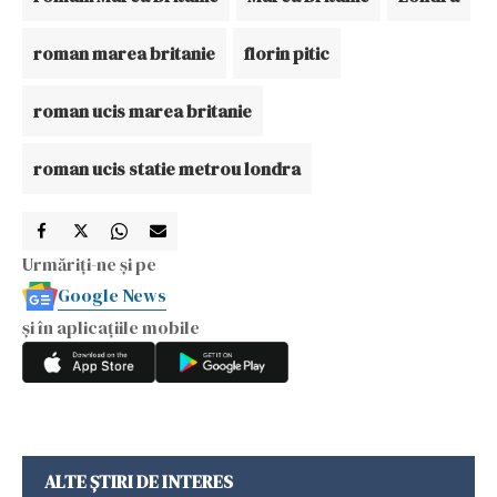
roman marea britanie
florin pitic
roman ucis marea britanie
roman ucis statie metrou londra
Urmăriți-ne și pe
Google News
și în aplicațiile mobile
ALTE ȘTIRI DE INTERES