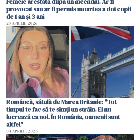
Femeie arestată după un incendiu. Ar fi
provocat sau ar fi permis moartea a doi copii
de 1 an și 3 ani
25 APRILIE 2026
Româncă, sătulă de Marea Britanie: "Tot
timpul te fac să te simți un străin. Ei nu
lucrează ca noi. În România, oamenii sunt
altfel"
04 APRILIE 2026