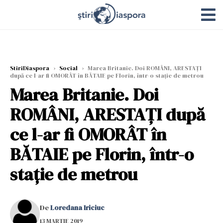
StiriDiaspora
›
Social
›
Marea Britanie. Doi ROMÂNI, ARESTAȚI
după ce l-ar fi OMORÂT în BĂTAIE pe Florin, într-o stație de metrou
Marea Britanie. Doi
ROMÂNI, ARESTAȚI după
ce l-ar fi OMORÂT în
BĂTAIE pe Florin, într-o
stație de metrou
De
Loredana Iriciuc
13 MARTIE 2019