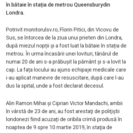
în bătaie în stația de metrou Queensburydin
Londra.
Potrivit monitorulsv.ro, Florin Pitici, din Vicovu de
Sus, se întorcea de la ziua unui prieten din Londra,
după miezul nopții și a fost luat la bătaie în stația de
metrou. În urma încasării unei lovituri, tânărul de
numai 20 de ani s-a prăbușit la pământ și s-a lovit la
cap. La fața locului au ajuns echipaje medicale care
i-au aplicat manevre de resuscitare, după care l-au
dus la spital, unde a fost declarat decesul.
Alin Ramon Mihai şi Ciprian Victor Mandachi, ambii
în vârstă de 23 de ani, au fost arestaţi de poliţiştii
londonezi fiind acuzați de oribila crimă produsă în
noaptea de 9 spre 10 martie 2019, în staţia de