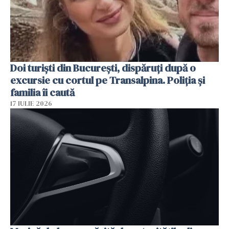
Doi turiști din București, dispăruți după o
excursie cu cortul pe Transalpina. Poliția și
familia îi caută
17 IULIE 2026