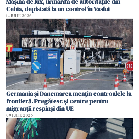
Mașină de lux, urmărită de autoritățile din
Cehia, depistată la un control în Vaslui
14 IULIE 2026
Germania și Danemarca mențin controalele la
frontieră. Pregătesc și centre pentru
migranții respinși din UE
09 IULIE 2026