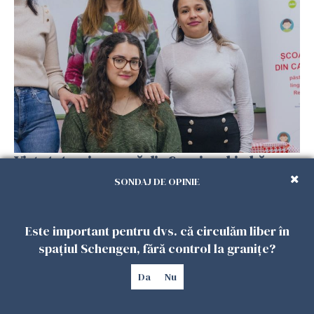
Viața tot mai scumpă din Spania schimbă
planurile românilor. Mulți se gândesc să
SONDAJ DE OPINIE
revină acasă
08 FEBRUARIE 2026
Este important pentru dvs. că circulăm liber în
spațiul Schengen, fără control la granițe?
Da
Nu