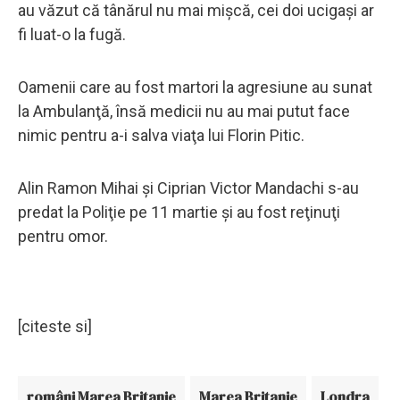
au văzut că tânărul nu mai mişcă, cei doi ucigaşi ar
fi luat-o la fugă.
Oamenii care au fost martori la agresiune au sunat
la Ambulanţă, însă medicii nu au mai putut face
nimic pentru a-i salva viaţa lui Florin Pitic.
Alin Ramon Mihai şi Ciprian Victor Mandachi s-au
predat la Poliţie pe 11 martie şi au fost reţinuţi
pentru omor.
[citeste si]
români Marea Britanie
Marea Britanie
Londra