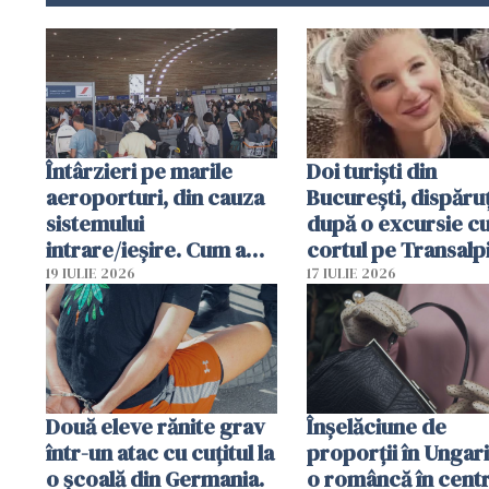
Întârzieri pe marile
Doi turiști din
aeroporturi, din cauza
București, dispăruț
sistemului
după o excursie c
intrare/ieșire. Cum a
cortul pe Transalp
ajuns o femeie să fie
Poliția și familia îi 
19 IULIE 2026
17 IULIE 2026
arestată în Cluj-Napoca
Două eleve rănite grav
Înșelăciune de
într-un atac cu cuțitul la
proporții în Ungari
o școală din Germania.
o româncă în centr