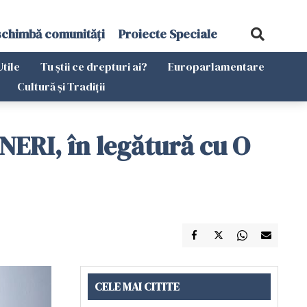
schimbă comunități
Proiecte Speciale
Utile
Tu știi ce drepturi ai?
Europarlamentare
Cultură și Tradiții
NERI, în legătură cu O
CELE MAI CITITE