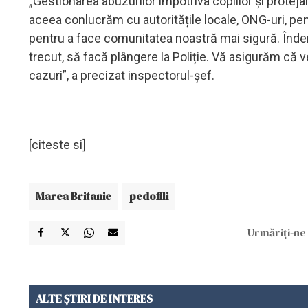
„Gestionarea abuzurilor împotriva copiilor și proteja
aceea conlucrăm cu autoritățile locale, ONG-uri, pentru 
pentru a face comunitatea noastră mai sigură. Înde
trecut, să facă plângere la Poliție. Vă asigurăm că ve
cazuri”, a precizat inspectorul-șef.
[citeste si]
Marea Britanie
pedofili
Urmăriți-ne 
ALTE ȘTIRI DE INTERES