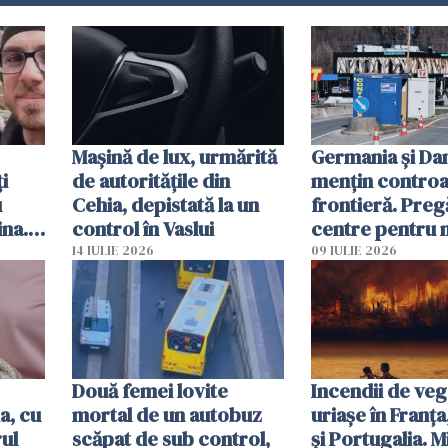
Mașină de lux, urmărită
Germania și D
i
de autoritățile din
mențin controal
u
Cehia, depistată la un
frontieră. Preg
ina.
control în Vaslui
centre pentru m
caută
respinși din UE
14 IULIE 2026
09 IULIE 2026
Două femei lovite
Incendii de veg
a, cu
mortal de un autobuz
uriașe în Franța
ul
scăpat de sub control,
și Portugalia. M