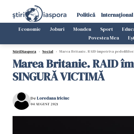
Politică
Internațional
Economie
Joburi
Monden
Sport
Educ
Povestea Mea
Eș
StiriDiaspora
›
Social
›
Marea Britanie. RAID împotriva pedofililor
Marea Britanie. RAID împ
SINGURĂ VICTIMĂ
De
Loredana Iriciuc
04 AUGUST 2021