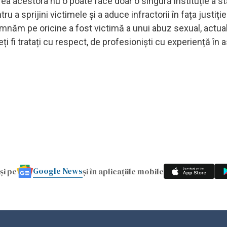
rea acestora nu o poate face doar o singură instituție a sta
a sprijini victimele și a aduce infractorii în fața justiției
mnăm pe oricine a fost victimă a unui abuz sexual, actual
ți fi tratați cu respect, de profesioniști cu experiență în a
Google News
și pe
și în aplicațiile mobile