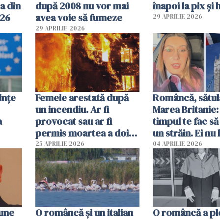
a din
după 2008 nu vor mai
înapoi la pix și 
026
avea voie să fumeze
29 APRILIE 2026
29 APRILIE 2026
ințe
Femeie arestată după
Româncă, sătul
un incendiu. Ar fi
Marea Britanie:
a
provocat sau ar fi
timpul te fac să
permis moartea a doi
un străin. Ei nu
copii de 1 an și 3 ani
ca noi. În Româ
25 APRILIE 2026
04 APRILIE 2026
oamenii sunt alt
pune
O româncă și un italian
O româncă a ple