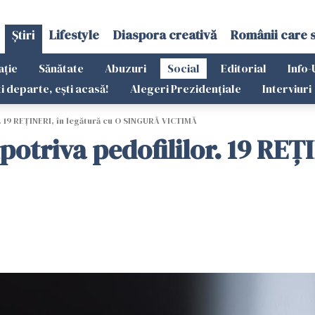
Știri
Lifestyle
Diaspora creativă
Românii care 
ație
Sănătate
Abuzuri
Social
Editorial
Info-
ti departe, ești acasă!
Alegeri Prezidențiale
Interviuri
. 19 REȚINERI, în legătură cu O SINGURĂ VICTIMĂ
otriva pedofililor. 19 REȚI