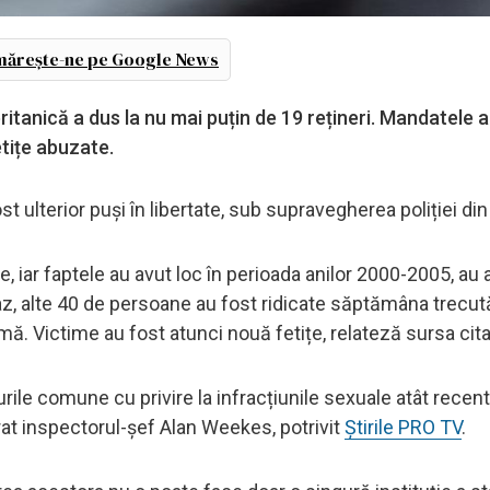
ărește-ne pe Google News
britanică a dus la nu mai puțin de 19 rețineri. Mandatele 
etițe abuzate.
st ulterior puși în libertate, sub supravegherea poliției di
, iar faptele au avut loc în perioada anilor 2000-2005, au 
t caz, alte 40 de persoane au fost ridicate săptămâna trecut
mă. Victime au fost atunci nouă fetițe, relateză sursa cita
urile comune cu privire la infracțiunile sexuale atât recent
arat inspectorul-șef Alan Weekes, potrivit
Știrile PRO TV
.