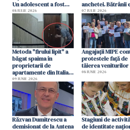
Un adolescent a fost
anchetei. Bătrânii 
arestat
puși să lase la poar
08 IULIE 2026
07 IULIE 2026
genți cu aur și bani
Metoda "firului lipit" a
Angajaţii MIPE con
băgat spaima în
protestele faţă de
proprietarii de
tăierea veniturilor
apartamente din Italia.
08 IUNIE 2026
Poliția, sesizată
09 IUNIE 2026
Răzvan Dumitrescu a
Stagiuni de activită
demisionat de la Antena
de identitate națio