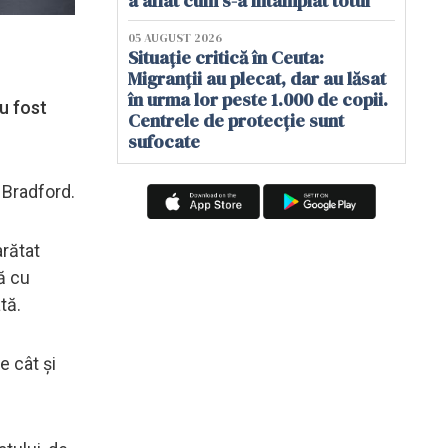
a aflat cum s-a întâmplat totul
05 AUGUST 2026
Situație critică în Ceuta:
Migranții au plecat, dar au lăsat
în urma lor peste 1.000 de copii.
au fost
Centrele de protecție sunt
sufocate
n Bradford.
arătat
ă cu
tă.
e cât și