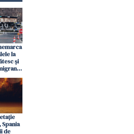
anemarca
ele la
ătesc și
igranții
etație
, Spania
ii de