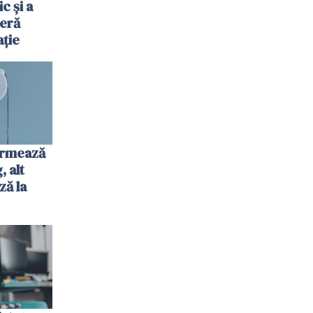
c și a
jeră
ație
urmează
 alt
ză la