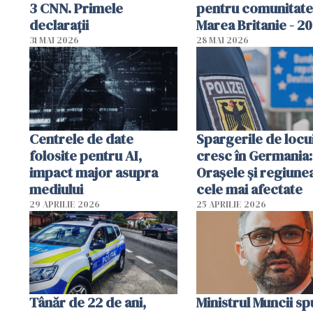
3 CNN. Primele
pentru comunitate
declarații
Marea Britanie - 2
31 MAI 2026
28 MAI 2026
Centrele de date
Spargerile de locu
folosite pentru AI,
cresc în Germania:
impact major asupra
Orașele și regiune
mediului
cele mai afectate
29 APRILIE 2026
25 APRILIE 2026
Tânăr de 22 de ani,
Ministrul Muncii s