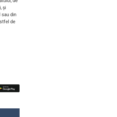
tului, de
, și
 sau din
stfel de