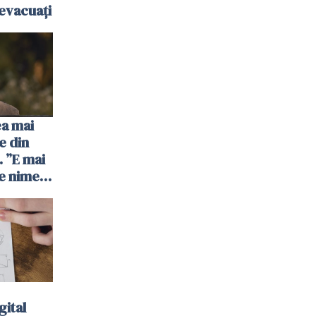
evacuați
ea mai
e din
 ”E mai
e nimeni
”
gital