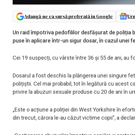
Adaugă-ne ca sursă preferată în Google
Urm
Un raid împotriva pedofililor desfășurat de poliția 
puse în aplicare într-un sigur dosar, în cazul unei f
Cei 19 suspecți, cu vârste între 36 și 55 de ani, au fo
Dosarul a fost deschis la plângerea unei singure fete
polițiștii. Cel mai probabil, tot în legătură cu aces
privire la abuzuri sexuale produse cu 20 de ani în ur
„Este o acțiune a poliției din West Yorkshire în efort
din trecut, cărora le-au căzut victime copii”, a decl