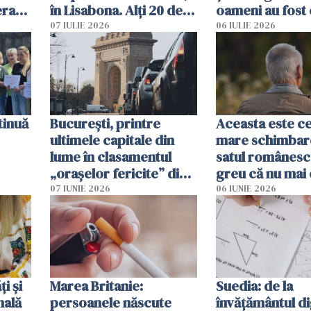
erau
în Lisabona. Alți 20 de
oameni au fost 
tă
oameni sunt răniți
07 IULIE 2026
06 IULIE 2026
tinuă
București, printre
Aceasta este c
ultimele capitale din
mare schimbar
lume în clasamentul
satul românesc.
„orașelor fericite” din
greu că nu mai 
2026
pe-aici, prin jur
07 IUNIE 2026
06 IUNIE 2026
ți și
Marea Britanie:
Suedia: de la
nală
persoanele născute
învățământul di