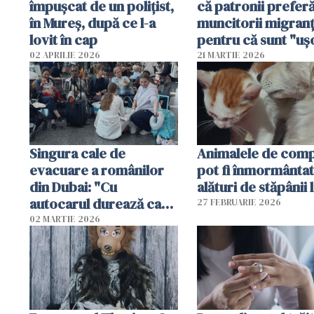
împușcat de un polițist,
că patronii prefer
în Mureș, după ce l-a
muncitorii migranț
lovit în cap
pentru că sunt "uş
dispensabili"
02 APRILIE 2026
21 MARTIE 2026
Singura cale de
Animalele de com
evacuare a românilor
pot fi înmormânta
din Dubai: "Cu
alături de stăpânii 
autocarul durează cam
27 FEBRUARIE 2026
două zile"
02 MARTIE 2026