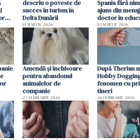
ă
descriu o poveste de
Spania fără nimi
i
succes în turism în
ajuns din mena
or
Delta Dunării
doctor în educ
14 MARTIE 2026
03 MARTIE 2026
panie
Amendă și închisoare
După Therian 
te
pentru abandonul
Hobby Dogging,
lor
animalelor de
fenomen cu pri
companie
tineri
27 FEBRUARIE 2026
26 FEBRUARIE 2026