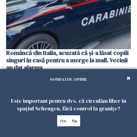
Româncă din Italia, acuzată că și-a lăsat copiii
singuri în casă pentru a merge la mall. Vecinii
au dat alarma
25 IULIE 2026
SONDAJ DE OPINIE
Este important pentru dvs. că circulăm liber în
spațiul Schengen, fără control la granițe?
Da
Nu