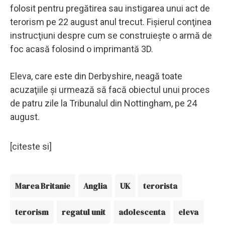
folosit pentru pregătirea sau instigarea unui act de
terorism pe 22 august anul trecut. Fişierul conţinea
instrucţiuni despre cum se construieşte o armă de
foc acasă folosind o imprimantă 3D.
Eleva, care este din Derbyshire, neagă toate
acuzaţiile şi urmează să facă obiectul unui proces
de patru zile la Tribunalul din Nottingham, pe 24
august.
[citeste si]
Marea Britanie
Anglia
UK
terorista
terorism
regatul unit
adolescenta
eleva