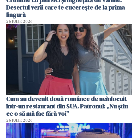
Crumble cu piersici și înghețată de vanilie.
Desertul verii care te cucerește de la prima
lingură
26 IULIE 2026
Cum au devenit două românce de neînlocuit
într-un restaurant din SUA. Patronul: „Nu știu
ce o să mă fac fără voi”
26 IULIE 2026