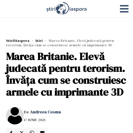
StiriDiaspora
›
Știri
›
Marea Britanie. Elevă judecată pentru
terorism. Învăţa cum se construiesc armele cu imprimante 3D
Marea Britanie. Elevă
judecată pentru terorism.
Învăţa cum se construiesc
armele cu imprimante 3D
De
Andreea Cosma
17 IUNIE 2021