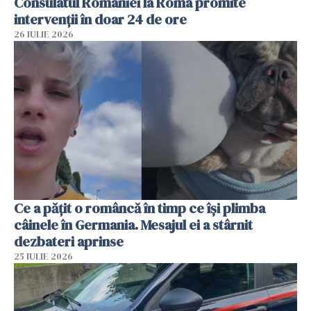
Consulatul României la Roma promite
intervenții în doar 24 de ore
26 IULIE 2026
Ce a pățit o româncă în timp ce își plimba
câinele în Germania. Mesajul ei a stârnit
dezbateri aprinse
25 IULIE 2026