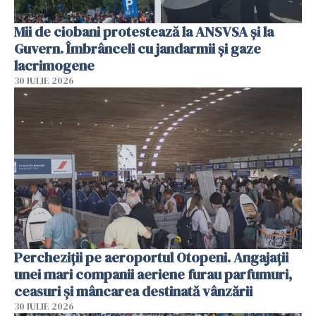
Mii de ciobani protestează la ANSVSA și la
Guvern. Îmbrânceli cu jandarmii și gaze
lacrimogene
30 IULIE 2026
Percheziții pe aeroportul Otopeni. Angajații
unei mari companii aeriene furau parfumuri,
ceasuri și mâncarea destinată vânzării
30 IULIE 2026