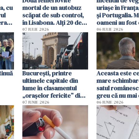
Două femei lovite
Incendii de veg
a, cu
mortal de un autobuz
uriașe în Franța
ul
scăpat de sub control,
și Portugalia. M
erau
în Lisabona. Alți 20 de
oameni au fost 
tă
oameni sunt răniți
07 IULIE 2026
06 IULIE 2026
tinuă
București, printre
Aceasta este c
ultimele capitale din
mare schimbar
lume în clasamentul
satul românesc.
„orașelor fericite” din
greu că nu mai 
2026
pe-aici, prin jur
07 IUNIE 2026
06 IUNIE 2026