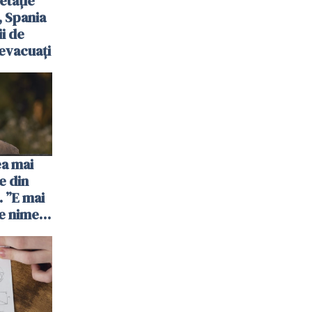
etație
, Spania
ii de
evacuați
ea mai
e din
 ”E mai
e nimeni
”