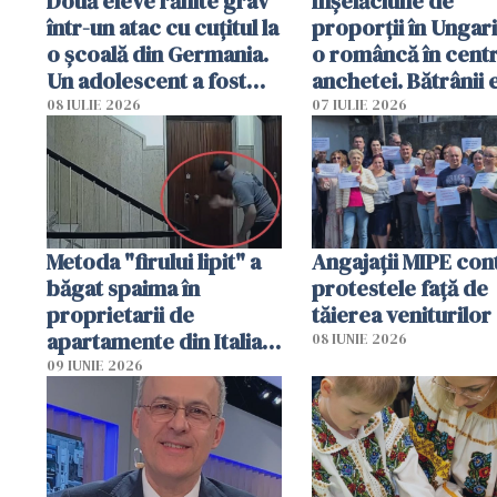
Două eleve rănite grav
Înșelăciune de
într-un atac cu cuțitul la
proporții în Ungari
o școală din Germania.
o româncă în centr
Un adolescent a fost
anchetei. Bătrânii 
arestat
puși să lase la poar
08 IULIE 2026
07 IULIE 2026
genți cu aur și bani
Metoda "firului lipit" a
Angajaţii MIPE con
băgat spaima în
protestele faţă de
proprietarii de
tăierea veniturilor
apartamente din Italia.
08 IUNIE 2026
Poliția, sesizată
09 IUNIE 2026