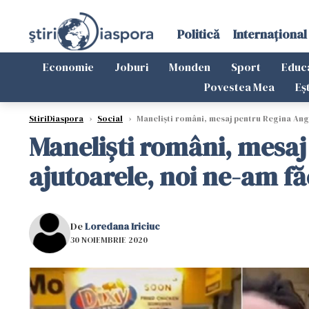
Politică
Internațional
Economie
Joburi
Monden
Sport
Educ
Povestea Mea
Eș
StiriDiaspora
›
Social
›
Maneliști români, mesaj pentru Regina Angli
Maneliști români, mesaj 
ajutoarele, noi ne-am fă
De
Loredana Iriciuc
30 NOIEMBRIE 2020