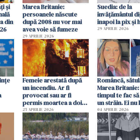
ți și
Marea Britanie:
Suedia: de la
nală
persoanele născute
învățământul di
a din
după 2008 nu vor mai
înapoi la pix și 
026
avea voie să fumeze
29 APRILIE 2026
29 APRILIE 2026
ințe
Femeie arestată după
Româncă, sătul
un incendiu. Ar fi
Marea Britanie:
a
provocat sau ar fi
timpul te fac să
permis moartea a doi
un străin. Ei nu
copii de 1 an și 3 ani
ca noi. În Româ
25 APRILIE 2026
04 APRILIE 2026
oamenii sunt alt