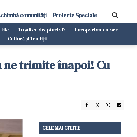
schimbă comunități
Proiecte Speciale
Utile
Tu știi ce drepturi ai?
Europarlamentare
Cultură și Tradiții
 ne trimite înapoi! Cu
CELE MAI CITITE