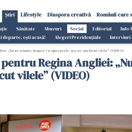
Știri
Lifestyle
Diaspora creativă
Românii care 
ație
Sănătate
Abuzuri
Social
Editorial
Info-
ti departe, ești acasă!
Alegeri Prezidențiale
Interviuri
ei: „Nu ne trimite înapoi! Cu ajutoarele, noi ne-am făcut vilele” (VIDEO)
pentru Regina Angliei: „Nu
cut vilele” (VIDEO)