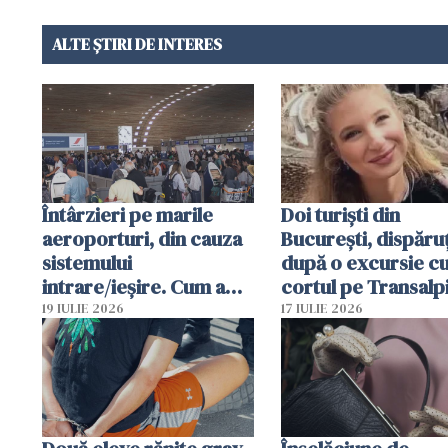
ALTE ȘTIRI DE INTERES
Întârzieri pe marile
Doi turiști din
aeroporturi, din cauza
București, dispăruț
sistemului
după o excursie c
intrare/ieșire. Cum a
cortul pe Transalp
ajuns o femeie să fie
Poliția și familia îi 
19 IULIE 2026
17 IULIE 2026
arestată în Cluj-Napoca