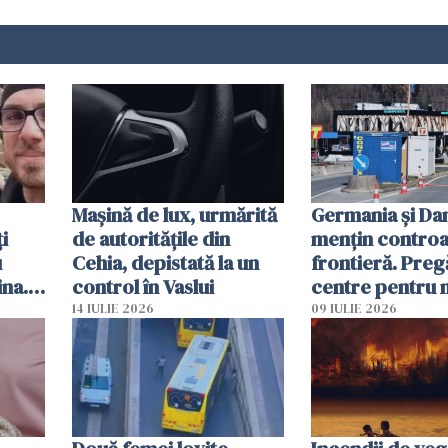
Mașină de lux, urmărită
Germania și D
i
de autoritățile din
mențin controal
u
Cehia, depistată la un
frontieră. Preg
ina.
control în Vaslui
centre pentru m
caută
respinși din UE
14 IULIE 2026
09 IULIE 2026