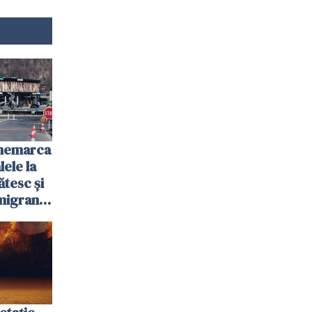
anemarca
ele la
ătesc și
igranții