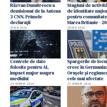
Răzvan Dumitrescu a
Stagiuni de activită
demisionat de la Antena
de identitate națio
3 CNN. Primele
pentru comunitate
declarații
Marea Britanie - 2
31 MAI 2026
28 MAI 2026
Centrele de date
Spargerile de locu
folosite pentru AI,
cresc în Germania:
impact major asupra
Orașele și regiune
mediului
cele mai afectate
29 APRILIE 2026
25 APRILIE 2026