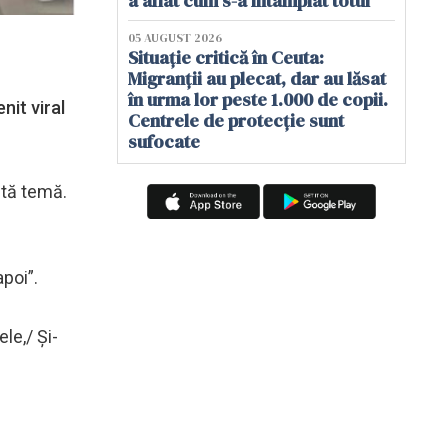
a aflat cum s-a întâmplat totul
05 AUGUST 2026
Situație critică în Ceuta:
Migranții au plecat, dar au lăsat
în urma lor peste 1.000 de copii.
nit viral
Centrele de protecție sunt
sufocate
stă temă.
apoi”.
ele,/ Și-