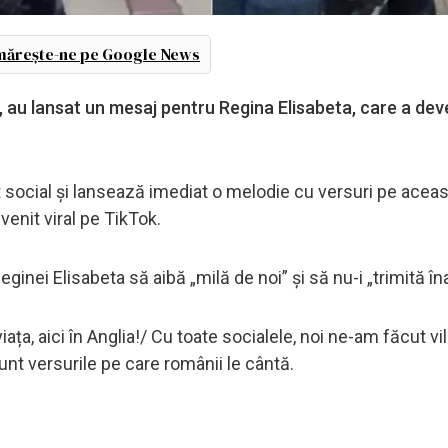
ărește-ne pe Google News
t, au lansat un mesaj pentru Regina Elisabeta, care a deve
 social și lansează imediat o melodie cu versuri pe acea
venit viral pe TikTok.
ginei Elisabeta să aibă „milă de noi” și să nu-i „trimită în
iața, aici în Anglia!/ Cu toate socialele, noi ne-am făcut vil
sunt versurile pe care românii le cântă.