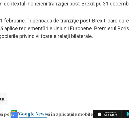
în contextul încheierii tranziţiei post-Brexit pe 31 decemb
 februarie. În perioada de tranziţie post-Brexit, care du
ă aplice reglementările Uniunii Europene. Premierul Bor
erile privind viitoarele relaţii bilaterale.
ta
Google News
și pe
și în aplicațiile mobile