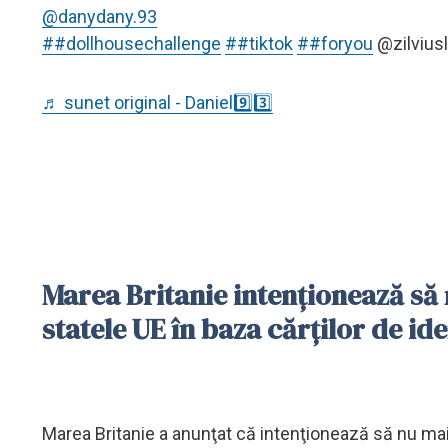
@danydany.93
##dollhousechallenge
##tiktok
##foryou
@zilvius
♬ sunet original - Daniel9️⃣3️⃣
Marea Britanie intenţionează să
statele UE în baza cărţilor de ide
Marea Britanie a anunţat că intenţionează să nu mai