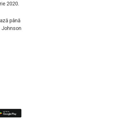
rie 2020.
rează până
is Johnson