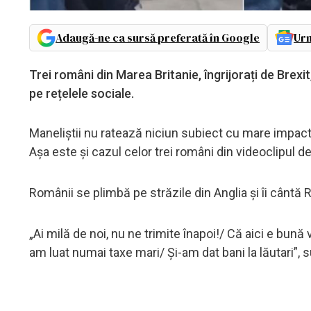
Adaugă-ne ca sursă preferată în Google
Urm
Trei români din Marea Britanie, îngrijorați de Brexi
pe rețelele sociale.
Maneliștii nu ratează niciun subiect cu mare impact
Așa este și cazul celor trei români din videoclipul de
Românii se plimbă pe străzile din Anglia și îi cântă Re
„Ai milă de noi, nu ne trimite înapoi!/ Că aici e bună v
am luat numai taxe mari/ Și-am dat bani la lăutari”, 