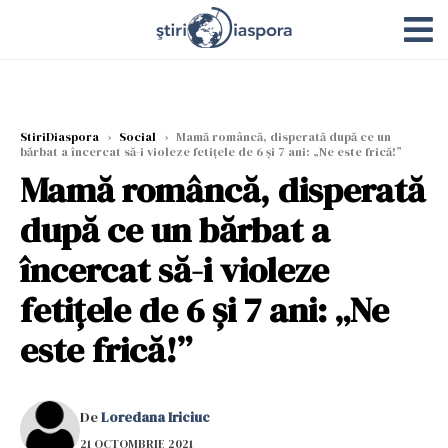
StiriDiaspora
›
Social
›
Mamă româncă, disperată după ce un
bărbat a încercat să-i violeze fetițele de 6 și 7 ani: „Ne este frică!”
Mamă româncă, disperată
după ce un bărbat a
încercat să-i violeze
fetițele de 6 și 7 ani: „Ne
este frică!”
De
Loredana Iriciuc
21 OCTOMBRIE 2021