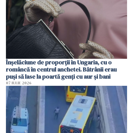
Înșelăciune de proporții în Ungaria, cu o
româncă în centrul anchetei. Bătrânii erau
puși să lase la poartă genți cu aur și bani
07 IULIE 2026