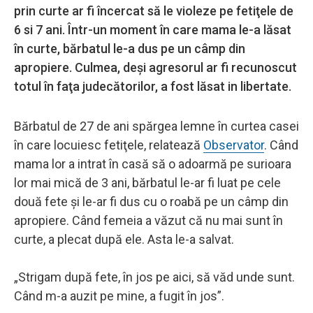
prin curte ar fi încercat să le violeze pe fetiţele de
6 si 7 ani. Într-un moment în care mama le-a lăsat
în curte, bărbatul le-a dus pe un câmp din
apropiere. Culmea, deşi agresorul ar fi recunoscut
totul în faţa judecătorilor, a fost lăsat in libertate.
Bărbatul de 27 de ani spărgea lemne în curtea casei
în care locuiesc fetiţele, relatează
Observator
. Când
mama lor a intrat în casă să o adoarmă pe surioara
lor mai mică de 3 ani, bărbatul le-ar fi luat pe cele
două fete şi le-ar fi dus cu o roabă pe un câmp din
apropiere. Când femeia a văzut că nu mai sunt în
curte, a plecat după ele. Asta le-a salvat.
„Strigam după fete, în jos pe aici, să văd unde sunt.
Când m-a auzit pe mine, a fugit în jos”.