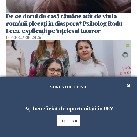
De ce dorul de casă rămâne atât de viu la
românii plecați în diaspora? Psiholog Radu
Leca, explicații pe înțelesul tuturor
13 FEBRUARIE 2026
SONDAJ DE OPINIE
Ați beneficiat de oportunități în UE?
Viața tot mai scumpă din Spania schimbă
planurile românilor. Mulți se gândesc să
Da
Nu
revină acasă
08 FEBRUARIE 2026