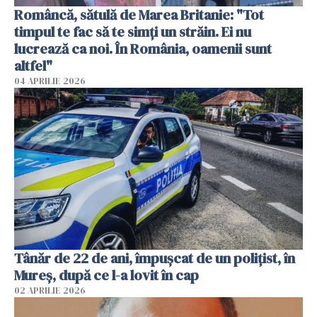
Româncă, sătulă de Marea Britanie: "Tot
timpul te fac să te simți un străin. Ei nu
lucrează ca noi. În România, oamenii sunt
altfel"
04 APRILIE 2026
Tânăr de 22 de ani, împușcat de un polițist, în
Mureș, după ce l-a lovit în cap
02 APRILIE 2026