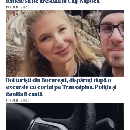
femeie să fie arestată în Cluj-Napoca
19 IULIE 2026
Doi turiști din București, dispăruți după o
excursie cu cortul pe Transalpina. Poliția și
familia îi caută
17 IULIE 2026