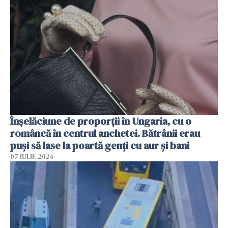
Înșelăciune de proporții în Ungaria, cu o
româncă în centrul anchetei. Bătrânii erau
puși să lase la poartă genți cu aur și bani
07 IULIE 2026