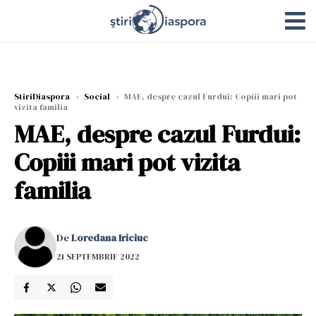
StiriDiaspora
›
Social
›
MAE, despre cazul Furdui: Copiii mari pot
vizita familia
MAE, despre cazul Furdui:
Copiii mari pot vizita
familia
De
Loredana Iriciuc
21 SEPTEMBRIE 2022