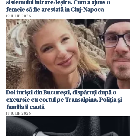
sistemului intrare/ieșire. Cum a ajuns o
femeie să fie arestată în Cluj-Napoca
19 IULIE 2026
Doi turiști din București, dispăruți după o
excursie cu cortul pe Transalpina. Poliția și
familia îi caută
17 IULIE 2026