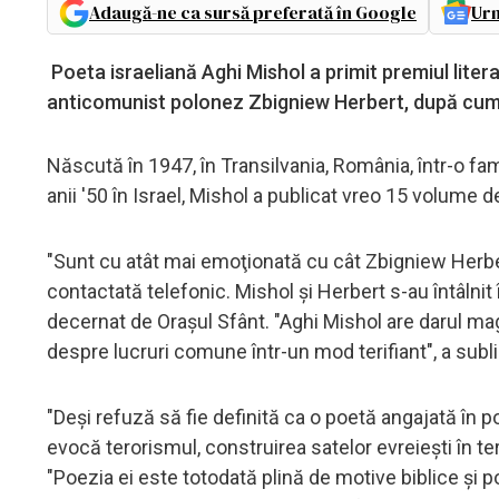
Adaugă-ne ca sursă preferată în Google
Urm
Poeta israeliană Aghi Mishol a primit premiul liter
anticomunist polonez Zbigniew Herbert, după cum 
Născută în 1947, în Transilvania, România, într-o fam
anii '50 în Israel, Mishol a publicat vreo 15 volume 
"Sunt cu atât mai emoţionată cu cât Zbigniew Herbert
contactată telefonic. Mishol şi Herbert s-au întâlnit 
decernat de Oraşul Sfânt. "Aghi Mishol are darul mag
despre lucruri comune într-un mod terifiant", a sublin
"Deşi refuză să fie definită ca o poetă angajată în po
evocă terorismul, construirea satelor evreieşti în t
"Poezia ei este totodată plină de motive biblice şi p