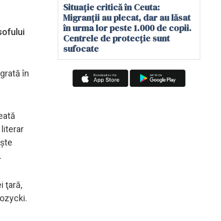
Situație critică în Ceuta:
Migranții au plecat, dar au lăsat
în urma lor peste 1.000 de copii.
sofului
Centrele de protecție sunt
sufocate
grată în
eată
literar
eşte
.
i ţară,
Rozycki.