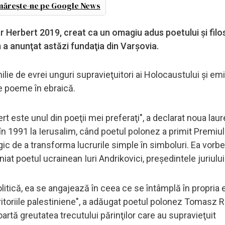
ărește-ne pe Google News
ar Herbert 2019, creat ca un omagiu adus poetului şi filo
a anunţat astăzi fundaţia din Varşovia.
ilie de evrei unguri supravieţuitori ai Holocaustului şi emi
de poeme în ebraică.
 este unul din poeţii mei preferaţi", a declarat noua laur
în 1991 la Ierusalim, când poetul polonez a primit Premiul 
ic de a transforma lucrurile simple în simboluri. Ea vorb
iat poetul ucrainean Iuri Andrikovici, preşedintele juriului
litică, ea se angajează în ceea ce se întâmplă în propria e
eritoriile palestiniene", a adăugat poetul polonez Tomasz 
oartă greutatea trecutului părinţilor care au supravieţuit