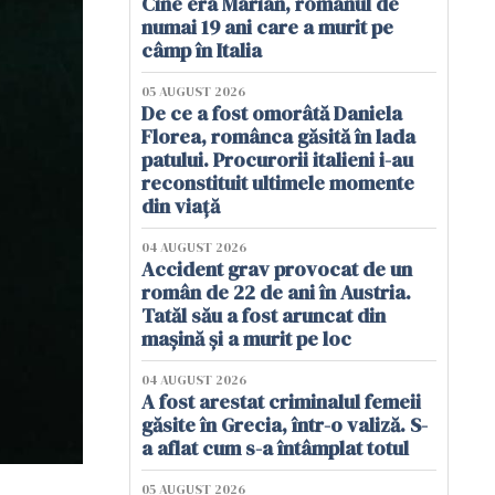
Cine era Marian, românul de
numai 19 ani care a murit pe
câmp în Italia
05 AUGUST 2026
De ce a fost omorâtă Daniela
Florea, românca găsită în lada
patului. Procurorii italieni i-au
reconstituit ultimele momente
din viață
04 AUGUST 2026
Accident grav provocat de un
român de 22 de ani în Austria.
Tatăl său a fost aruncat din
mașină și a murit pe loc
04 AUGUST 2026
A fost arestat criminalul femeii
găsite în Grecia, într-o valiză. S-
a aflat cum s-a întâmplat totul
05 AUGUST 2026