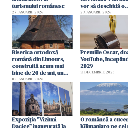
turismului românesc
vor să deschidă o
grădiniță
27 IANUARIE 2026
23 IANUARIE 2026
Biserica ortodoxă
Premiile Oscar, do
română din Limours,
YouTube, începând
construită acum mai
2029
bine de 20 de ani, un
31 DECEMBRIE 2025
edificiu unic în Franţa
02 IANUARIE 2026
Expoziția "Viziuni
O româncă a cucer
Dacice" inaugurată la
Kilimanjaro pe cel