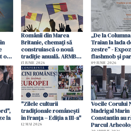
Românii din Marea
„De la Columna 
în
Britanie, chemați să
Traian la lada d
e
construiască o nouă
zestre” - Expozi
t o
tradiție anuală. ARMB
flashmob și pa
propune „Ziua
costume tradiț
15 IUNIE 2026
09 IUNIE 2026
Românilor din Marea
românești în in
Britanie”
Romei
"Zilele culturii
Vocile Corului 
ord",
tradiționale românești
Madrigal Marin
ze la
în Franța – Ediția a III-a"
Constantin au r
Parcul Arheolo
12 MAI 2026