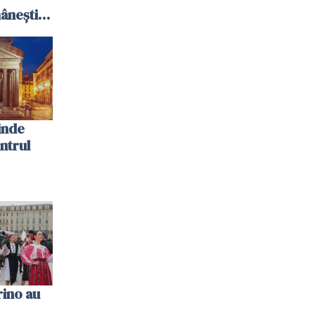
ânești
inde
ntrul
rino au