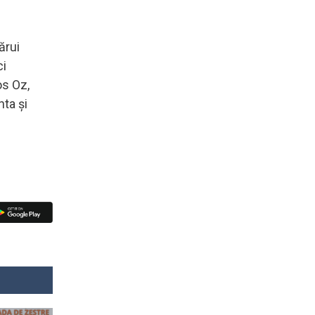
ărui
ci
os Oz,
nta şi