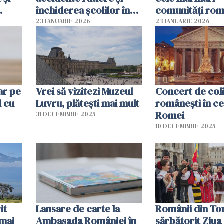
închiderea şcolilor în
comunități rom
Germania
din SUA
23 IANUARIE 2026
23 IANUARIE 2026
ar pe
Vrei să vizitezi Muzeul
Concert de col
 cu
Luvru, plătești mai mult
româneşti în ce
Romei
31 DECEMBRIE 2025
10 DECEMBRIE 2025
it
Lansare de carte la
Românii din To
 mai
Ambasada României în
sărbătorit Ziua