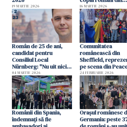
2026
copiii români din
diaspora, adunate 
19 MARTIE 2026
16 MARTIE 2026
un volum unic
Român de 25 de ani,
Comunitatea
candidat pentru
românească din
Consiliul Local
Sheffield, repreze
Nürnberg: "Nu uit nicio
pe scena din Peac
clipă rădăcinile și limba
Gardens cu ocazia
04 MARTIE 2026
24 FEBRUARIE 2026
română"
celebrării Anului 
Chinezesc
Românii din Spania,
Orașul românesc d
îndemnați să fie
Germania: peste 3
ambasadori ai
de români s-au unit