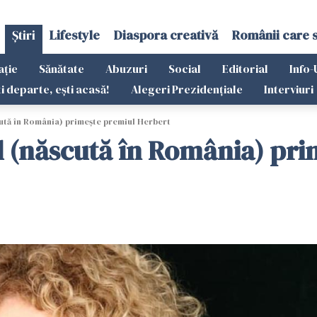
Știri
Lifestyle
Diaspora creativă
Românii care 
ație
Sănătate
Abuzuri
Social
Editorial
Info-
ti departe, ești acasă!
Alegeri Prezidențiale
Interviuri
ută în România) primeşte premiul Herbert
l (născută în România) pri