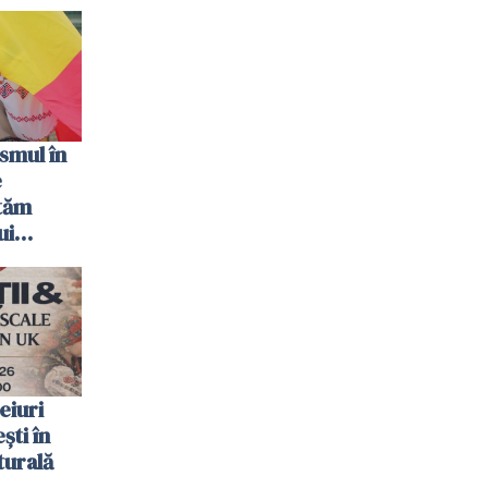
smul în
e
tăm
ui
eiuri
ti în
turală