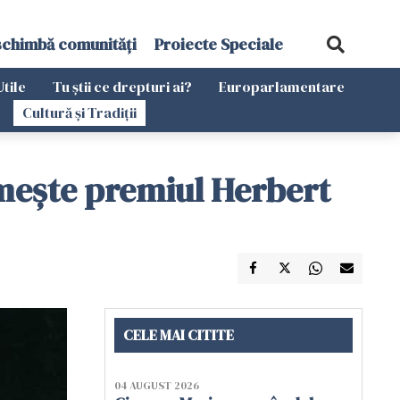
schimbă comunități
Proiecte Speciale
Utile
Tu știi ce drepturi ai?
Europarlamentare
Cultură și Tradiții
meşte premiul Herbert
CELE MAI CITITE
04 AUGUST 2026