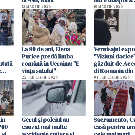
la Asti, Italia
între diaspora
într-
românească și 
12 MARTIE 2026
10 MARTIE 2026
Beiușului
La 80 de ani, Elena
Vernisajul expoz
Purice predă limba
"Viziuni dacice"
ntată
română în Ucraina: "E
găzduit de Ac
e
viața satului"
di Romania di
22 FEBRUARIE 2026
04 FEBRUARIE 2026
Nou
in
Gerul şi poleiul au
Sacramento, Cal
700
cauzat mai multe
casă pentru una
 și
accidente rutiere şi
cele mai mari