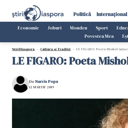
Politică
Internațional
Economie
Joburi
Monden
Sport
Educ
Povestea Mea
Eș
StiriDiaspora
›
Cultura si Traditii
›
LE FIGARO: Poeta Mishol (născ
LE FIGARO: Poeta Misho
De
Narcis Popa
12 MARTIE 2019