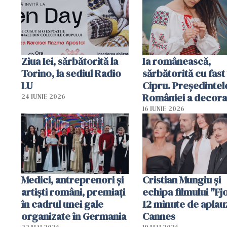
Ziua Iei, sărbătorită la
Ia românească,
Torino, la sediul Radio
sărbătorită cu fast 
LU
Cipru. Președintel
României a decora
24 IUNIE 2026
organizație
16 IUNIE 2026
românească
Medici, antreprenori și
Cristian Mungiu şi
artiști români, premiați
echipa filmului "Fj
în cadrul unei gale
12 minute de aplau
organizate în Germania
Cannes