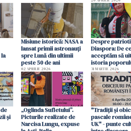
Pompei
20 APRILIE 2026
Misiune istorică: NASA a
Despre patrioti
lansat primii astronauţi
Diaspora: De c
 la
spre Lună din ultimii
acceptăm să ui
peste 50 de ani
istoria poporul
nostru?
02 APRILIE 2026
31 MARTIE 2026
 de
„Oglinda Sufletului”.
"Tradiții și obic
ii și
Picturile realizate de
pascale româneș
Narcisa Lungu, expuse
UK" - punte cul