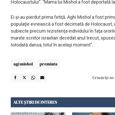
Holocaustului". "Mama lui Mishol a fost deportată la
Ei şi-au pierdut prima fetiţă. Aghi Mishol a fost prim
populaţie evreiască a fost decimată de Holocaust,
subiecte precum rezistenţa individului în faţa ororilo
marele scriitor israelian decedat anul trecut, spuse
totodată dansa, totul în acelaşi moment".
agi mishol
premiata
Urmăriți-ne 
ALTE ȘTIRI DE INTERES