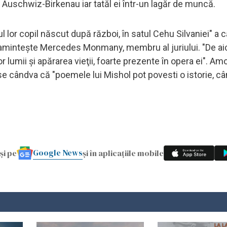
 Auschwiz-Birkenau iar tatăl ei într-un lagăr de muncă.
ul lor copil născut după război, în satul Cehu Silvaniei" a c
 aminteşte Mercedes Monmany, membru al juriului. "De ai
r lumii şi apărarea vieţii, foarte prezente în opera ei". Am
se cândva că "poemele lui Mishol pot povesti o istorie, câ
Google News
și pe
și în aplicațiile mobile