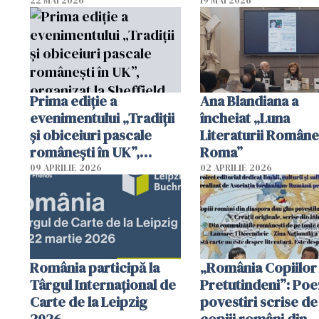
22 MAI 2026
19 MAI 2026
Prima ediție a
Ana Blandiana a
evenimentului „Tradiții
încheiat „Luna
și obiceiuri pascale
Literaturii Române
românești în UK”,
Roma”
organizat la Sheffield
09 APRILIE 2026
02 APRILIE 2026
România participă la
„România Copiilor
Târgul Internațional de
Pretutindeni”: Poez
Carte de la Leipzig
povestiri scrise de