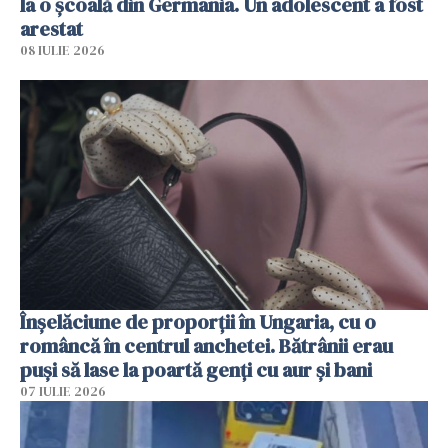
la o școală din Germania. Un adolescent a fost
arestat
08 IULIE 2026
Înșelăciune de proporții în Ungaria, cu o
româncă în centrul anchetei. Bătrânii erau
puși să lase la poartă genți cu aur și bani
07 IULIE 2026