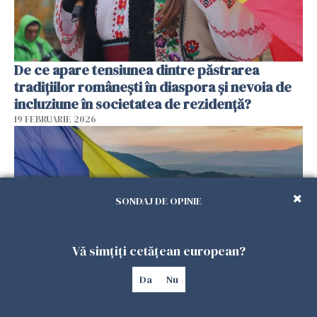
De ce apare tensiunea dintre păstrarea
tradițiilor românești în diaspora și nevoia de
incluziune în societatea de rezidență?
19 FEBRUARIE 2026
SONDAJ DE OPINIE
Vă simțiți cetățean european?
Da
Nu
De ce „uitarea de sine” devine un risc real
pentru românii din diaspora, chiar când viața