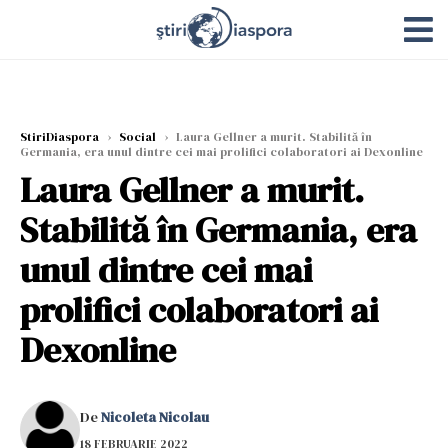
StiriDiaspora
›
Social
›
Laura Gellner a murit. Stabilită în
Germania, era unul dintre cei mai prolifici colaboratori ai Dexonline
Laura Gellner a murit.
Stabilită în Germania, era
unul dintre cei mai
prolifici colaboratori ai
Dexonline
De
Nicoleta Nicolau
18 FEBRUARIE 2022