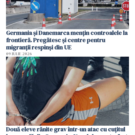
Germania și Danemarca mențin controalele la
frontieră. Pregătesc și centre pentru
migranții respinși din UE
09 IULIE 2026
Două eleve rănite grav într-un atac cu cuțitul