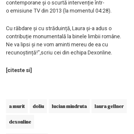
contemporane și o scurtă intervenție într-
o emisiune TV din 2013 (la momentul 04:28).
Cu răbdare și cu străduință, Laura și-a adus o
contribuție monumentală la binele limbii române.
Ne va lipsi și ne vom aminti mereu de ea cu
recunoștință!“,scriu cei din echipa Dexonline.
[citeste si]
a murit
doliu
lucian mindruta
laura gellner
dexonline