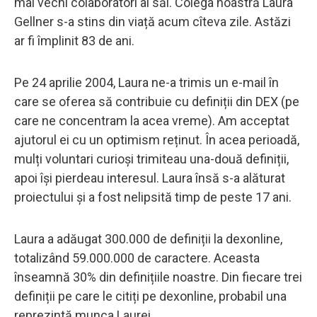
mai vechi colaboratori ai săi. Colega noastră Laura
Gellner s-a stins din viață acum cîteva zile. Astăzi
ar fi împlinit 83 de ani.
Pe 24 aprilie 2004, Laura ne-a trimis un e-mail în
care se oferea să contribuie cu definiții din DEX (pe
care ne concentram la acea vreme). Am acceptat
ajutorul ei cu un optimism reținut. În acea perioadă,
mulți voluntari curioși trimiteau una-două definiții,
apoi își pierdeau interesul. Laura însă s-a alăturat
proiectului și a fost nelipsită timp de peste 17 ani.
Laura a adăugat 300.000 de definiții la dexonline,
totalizând 59.000.000 de caractere. Aceasta
înseamnă 30% din definițiile noastre. Din fiecare trei
definiții pe care le citiți pe dexonline, probabil una
reprezintă munca Laurei.