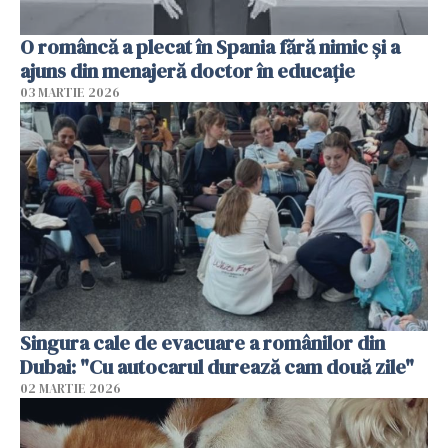
O româncă a plecat în Spania fără nimic și a
ajuns din menajeră doctor în educație
03 MARTIE 2026
Singura cale de evacuare a românilor din
Dubai: "Cu autocarul durează cam două zile"
02 MARTIE 2026