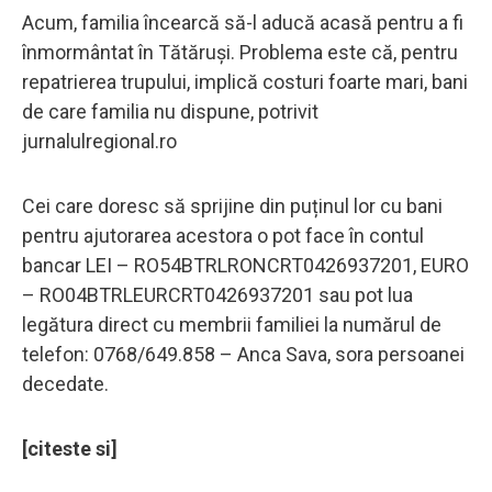
Acum, familia încearcă să-l aducă acasă pentru a fi
înmormântat în Tătăruși. Problema este că, pentru
repatrierea trupului, implică costuri foarte mari, bani
de care familia nu dispune, potrivit
jurnalulregional.ro
Cei care doresc să sprijine din puținul lor cu bani
pentru ajutorarea acestora o pot face în contul
bancar LEI – RO54BTRLRONCRT0426937201, EURO
– RO04BTRLEURCRT0426937201
sau pot lua
legătura direct cu membrii familiei la numărul de
telefon: 0768/649.858 – Anca Sava, sora persoanei
decedate.
[citeste si]