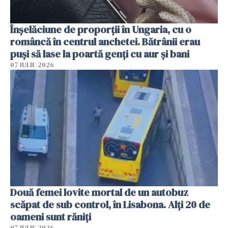
Înșelăciune de proporții în Ungaria, cu o
româncă în centrul anchetei. Bătrânii erau
puși să lase la poartă genți cu aur și bani
07 IULIE 2026
Două femei lovite mortal de un autobuz
scăpat de sub control, în Lisabona. Alți 20 de
oameni sunt răniți
07 IULIE 2026