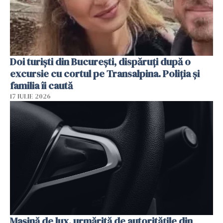
Doi turiști din București, dispăruți după o
excursie cu cortul pe Transalpina. Poliția și
familia îi caută
17 IULIE 2026
Mașină de lux, urmărită de autoritățile din