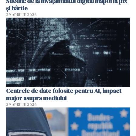
Suedia: de la învățământul digital înapoi la pix
și hârtie
29 APRILIE 2026
Centrele de date folosite pentru AI, impact
major asupra mediului
29 APRILIE 2026