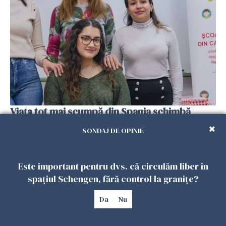
Viața tot mai scumpă din Spania schimbă
planurile românilor. Mulți se gândesc să
SONDAJ DE OPINIE
revină acasă
08 FEBRUARIE 2026
Este important pentru dvs. că circulăm liber în
spațiul Schengen, fără control la granițe?
Da
Nu