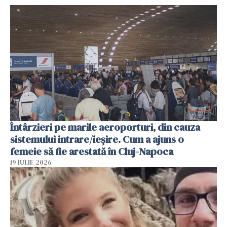
Întârzieri pe marile aeroporturi, din cauza
sistemului intrare/ieșire. Cum a ajuns o
femeie să fie arestată în Cluj-Napoca
19 IULIE 2026