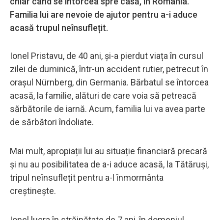
chiar când se întorcea spre casă, în România.
Familia lui are nevoie de ajutor pentru a-i aduce
acasă trupul neînsuflețit.
Ionel Pristavu, de 40 ani, și-a pierdut viața în cursul
zilei de duminică, într-un accident rutier, petrecut în
orașul Nürnberg, din Germania. Bărbatul se întorcea
acasă, la familie, alături de care voia să petreacă
sărbătorile de iarnă. Acum, familia lui va avea parte
de sărbători îndoliate.
Mai mult, apropiații lui au situație financiară precară
și nu au posibilitatea de a-i aduce acasă, la Tătăruși,
tripul neînsuflețit pentru a-l înmormânta
creștinește.
Ionel lucra în străinătate de 7 ani, în domeniul