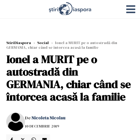
StiriDiaspora
›
Social
›
Ionel a MURIT pe o autostradă din
GERMANIA, chiar când se întorcea acasă la familie
Ionel a MURIT pe o
autostradă din
GERMANIA, chiar când se
întorcea acasă la familie
De
Nicoleta Nicolau
10 DECEMBRIE 2019