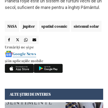
Planeta roșie este un sistem de furtuni vechi de un
secol, suficient de mare pentru a înghiți Pământul.
NASA
jupiter
spatiul cosmic
sistemul solar
Urmăriți-ne și pe
Google News
și în aplicațiile mobile
ALTE ȘTIRI DE INTERES