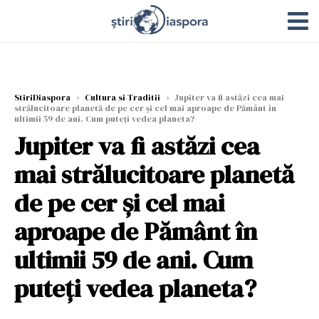
StiriDiaspora
›
Cultura si Traditii
›
Jupiter va fi astăzi cea mai
strălucitoare planetă de pe cer și cel mai aproape de Pământ în
ultimii 59 de ani. Cum puteți vedea planeta?
Jupiter va fi astăzi cea
mai strălucitoare planetă
de pe cer și cel mai
aproape de Pământ în
ultimii 59 de ani. Cum
puteți vedea planeta?