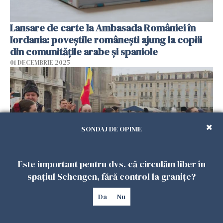
Lansare de carte la Ambasada României în
Iordania: poveștile românești ajung la copiii
din comunitățile arabe și spaniole
01 DECEMBRIE 2025
SONDAJ DE OPINIE
Este important pentru dvs. că circulăm liber în
spațiul Schengen, fără control la granițe?
Românii din Torino au sărbătorit Ziua
Da
Nu
Națională. Mii de persoane s-au adunat în
Piazza Castello, unde a răsunat Hora Unirii
01 DECEMBRIE 2025