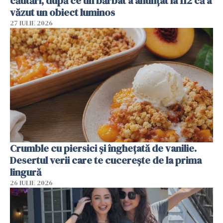
căutări, după ce un bărbat a anunțat la 112 că a
văzut un obiect luminos
27 IULIE 2026
Crumble cu piersici și înghețată de vanilie.
Desertul verii care te cucerește de la prima
lingură
26 IULIE 2026