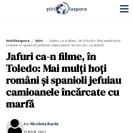
StiriDiaspora
›
Știri
›
Jafuri ca-n filme, în Toledo: Mai mulți hoți
români și spanioli jefuiau camioanele încărcate cu marfă
Jafuri ca-n filme, în
Toledo: Mai mulți hoți
români și spanioli jefuiau
camioanele încărcate cu
marfă
De
Nicoleta Baciu
19 IULIE 2023