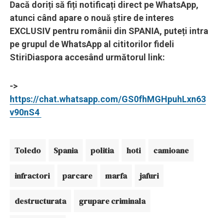
Dacă doriți să fiți notificați direct pe WhatsApp,
atunci când apare o nouă știre de interes
EXCLUSIV pentru românii din SPANIA, puteți intra
pe grupul de WhatsApp al cititorilor fideli
StiriDiaspora accesând următorul link:
->
https://chat.whatsapp.com/GS0fhMGHpuhLxn63
v90nS4
Toledo
Spania
politia
hoti
camioane
infractori
parcare
marfa
jafuri
destructurata
grupare criminala