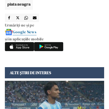
piata neagra
Urmăriți-ne și pe
Google News
și în aplicațiile mobile
ALTE ȘTIRI DE INTERES