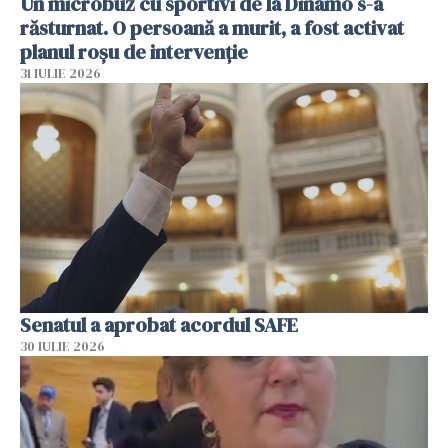
Un microbuz cu sportivi de la Dinamo s-a
răsturnat. O persoană a murit, a fost activat
planul roșu de intervenție
31 IULIE 2026
Senatul a aprobat acordul SAFE
30 IULIE 2026