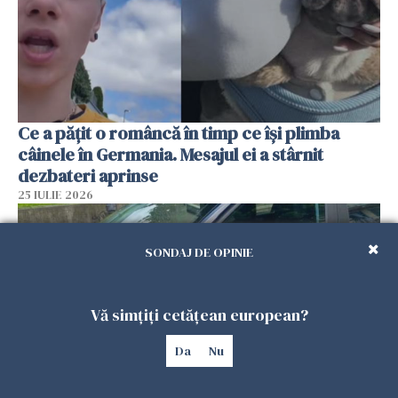
Ce a pățit o româncă în timp ce își plimba
câinele în Germania. Mesajul ei a stârnit
dezbateri aprinse
25 IULIE 2026
SONDAJ DE OPINIE
Vă simțiți cetățean european?
Da
Nu