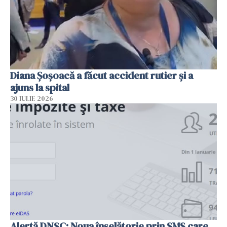
Diana Șoșoacă a făcut accident rutier și a
ajuns la spital
30 IULIE 2026
Alertă DNSC: Noua înșelătorie prin SMS care