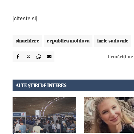
[citeste si]
sinucidere
republica moldova
iurie sadovnic
Urmăriți-ne 
ALTE ȘTIRI DE INTERES