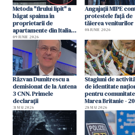
Metoda "firului lipit" a
Angajaţii MIPE con
băgat spaima în
protestele faţă de
proprietarii de
tăierea veniturilor
apartamente din Italia.
08 IUNIE 2026
Poliția, sesizată
09 IUNIE 2026
Răzvan Dumitrescu a
Stagiuni de activită
demisionat de la Antena
de identitate națio
3 CNN. Primele
pentru comunitate
declarații
Marea Britanie - 2
31 MAI 2026
28 MAI 2026