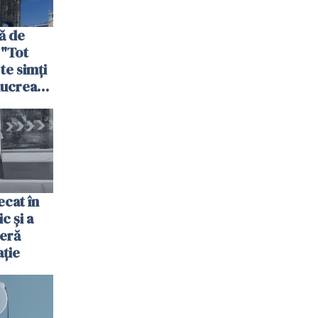
ă de
 "Tot
 te simți
 lucrează
nia,
fel"
cat în
c și a
jeră
ație