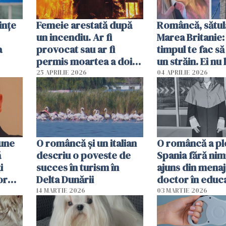
ințe
Femeie arestată după
Româncă, sătul
un incendiu. Ar fi
Marea Britanie:
a
provocat sau ar fi
timpul te fac să
permis moartea a doi
un străin. Ei nu
copii de 1 an și 3 ani
ca noi. În Româ
25 APRILIE 2026
04 APRILIE 2026
oamenii sunt alt
pune
O româncă și un italian
O româncă a ple
ă
descriu o poveste de
Spania fără nimi
i
succes în turism în
ajuns din mena
or
Delta Dunării
doctor în educ
14 MARTIE 2026
03 MARTIE 2026