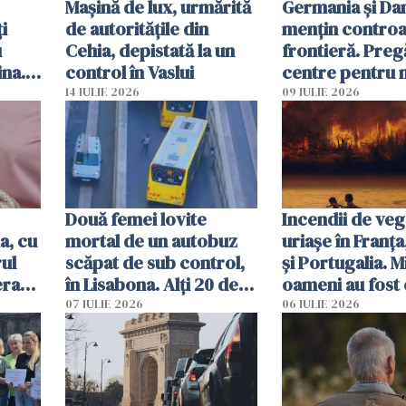
Mașină de lux, urmărită
Germania și D
i
de autoritățile din
mențin controal
u
Cehia, depistată la un
frontieră. Preg
ina.
control în Vaslui
centre pentru m
caută
respinși din UE
14 IULIE 2026
09 IULIE 2026
Două femei lovite
Incendii de veg
a, cu
mortal de un autobuz
uriașe în Franța
ul
scăpat de sub control,
și Portugalia. M
erau
în Lisabona. Alți 20 de
oameni au fost 
tă
oameni sunt răniți
07 IULIE 2026
06 IULIE 2026