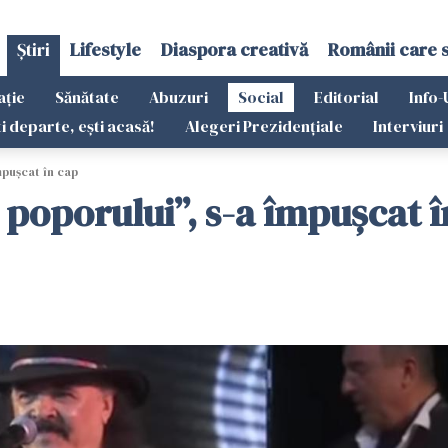
Știri
Lifestyle
Diaspora creativă
Românii care 
ație
Sănătate
Abuzuri
Social
Editorial
Info-
ti departe, ești acasă!
Alegeri Prezidențiale
Interviuri
mpușcat în cap
l poporului”, s-a împușcat 