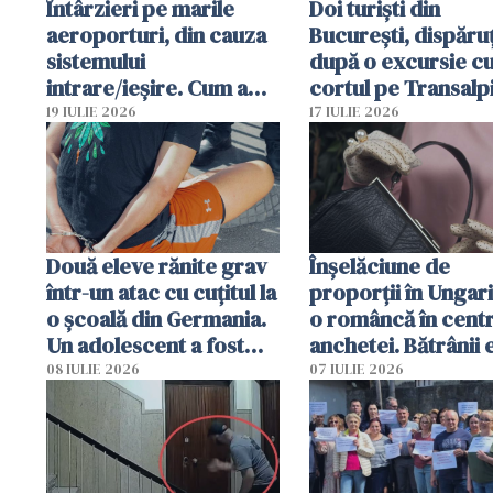
Întârzieri pe marile
Doi turiști din
aeroporturi, din cauza
București, dispăruț
sistemului
după o excursie c
intrare/ieșire. Cum a
cortul pe Transalp
ajuns o femeie să fie
Poliția și familia îi 
19 IULIE 2026
17 IULIE 2026
arestată în Cluj-Napoca
Două eleve rănite grav
Înșelăciune de
într-un atac cu cuțitul la
proporții în Ungari
o școală din Germania.
o româncă în centr
Un adolescent a fost
anchetei. Bătrânii 
arestat
puși să lase la poar
08 IULIE 2026
07 IULIE 2026
genți cu aur și bani