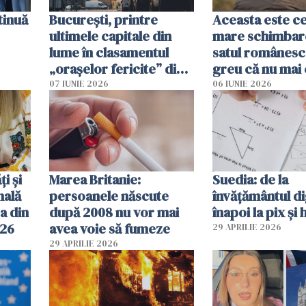
tinuă
București, printre
Aceasta este c
ultimele capitale din
mare schimbar
lume în clasamentul
satul românesc.
„orașelor fericite” din
greu că nu mai 
2026
pe-aici, prin jur
07 IUNIE 2026
06 IUNIE 2026
ți și
Marea Britanie:
Suedia: de la
nală
persoanele născute
învățământul di
a din
după 2008 nu vor mai
înapoi la pix și 
026
avea voie să fumeze
29 APRILIE 2026
29 APRILIE 2026