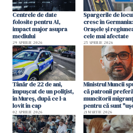
Centrele de date
Spargerile de locu
folosite pentru AI,
cresc în Germania:
impact major asupra
Orașele și regiune
mediului
cele mai afectate
29 APRILIE 2026
25 APRILIE 2026
Tânăr de 22 de ani,
Ministrul Muncii s
împușcat de un polițist,
că patronii prefer
în Mureș, după ce l-a
muncitorii migranț
lovit în cap
pentru că sunt "uş
dispensabili"
02 APRILIE 2026
21 MARTIE 2026