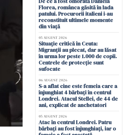
De ce a fost omorâtă Daniela
Florea, românca găsită în lada
patului. Procurorii italieni i-au
reconstituit ultimele momente
din viață
05 AUGUST 2026
Situație critică în Ceuta:
Migranții au plecat, dar au lăsat
în urma lor peste 1.000 de copii.
Centrele de protecție sunt
sufocate
06 AUGUST 2026
S-a aflat cine este femeia care a
înjunghiat 4 bărbați în centrul
Londrei. Atacul Stellei, de 44 de
ani, explicat de anchetatori
05 AUGUST 2026
Atac în centrul Londrei. Patru
bărbați au fost înjunghiați, iar o
femeie a fost arestată