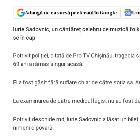
Adaugă-ne ca sursă preferată în Google
Urm
Iurie Sadovnic, un cântăreț celebru de muzică folk
se în cap.
Potrivit poliției, citată de Pro TV Chișinău, tragedia s
69 ani a rămas singur acasă.
El a fost găsit fără suflare chiar de către soția sa. 
La examinarea de către medicul legist nu au fost de
Potrivit deschide.md, Iurie Sadovnic a lăsat un bilet 
nimeni o povară.