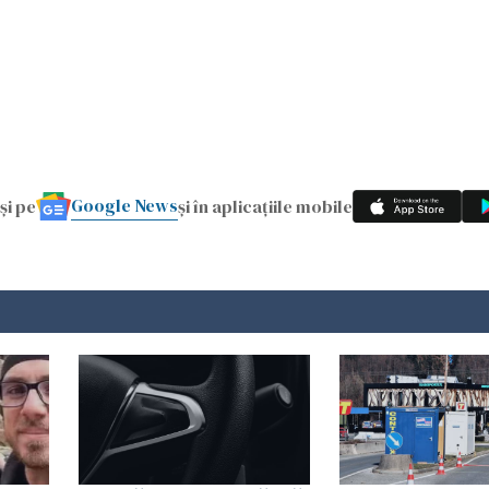
Google News
și pe
și în aplicațiile mobile