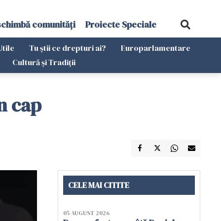
schimbă comunități
Proiecte Speciale
Utile
Tu știi ce drepturi ai?
Europarlamentare
Cultură și Tradiții
în cap
CELE MAI CITITE
05 AUGUST 2026