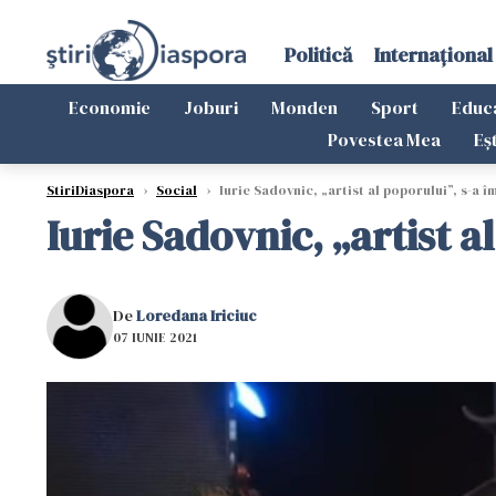
Politică
Internațional
Economie
Joburi
Monden
Sport
Educ
Povestea Mea
Eș
StiriDiaspora
›
Social
›
Iurie Sadovnic, „artist al poporului”, s-a î
Iurie Sadovnic, „artist a
De
Loredana Iriciuc
07 IUNIE 2021