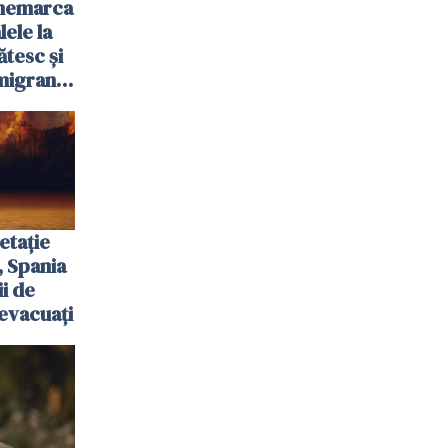
anemarca
ele la
ătesc și
igranții
etație
, Spania
ii de
evacuați