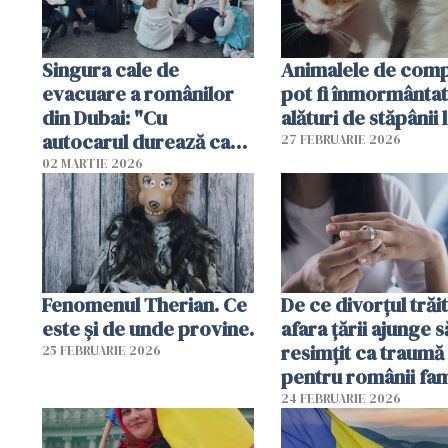
Singura cale de
Animalele de com
evacuare a românilor
pot fi înmormânta
din Dubai: "Cu
alături de stăpânii 
autocarul durează cam
27 FEBRUARIE 2026
două zile"
02 MARTIE 2026
Fenomenul Therian. Ce
De ce divorțul trăit
este și de unde provine.
afara țării ajunge s
resimțit ca traumă
25 FEBRUARIE 2026
pentru românii fami
și tradiționaliști?
24 FEBRUARIE 2026