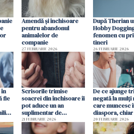
panie
Amendă și închisoare
După Therian 
te
pentru abandonul
Hobby Dogging,
lor
animalelor de
fenomen cu pri
companie
tineri
27 FEBRUARIE 2026
26 FEBRUARIE 2026
 în
Scrisorile trimise
De ce ajunge tr
ă fie
soacrei din închisoare îi
negată la mulți
pot aduce un an
care muncesc î
liști
suplimentar de
diaspora, chiar
închisoare unui român
viața pare mai s
21 FEBRUARIE 2026
20 FEBRUARIE 2026
condamnat în Spania
financiar?