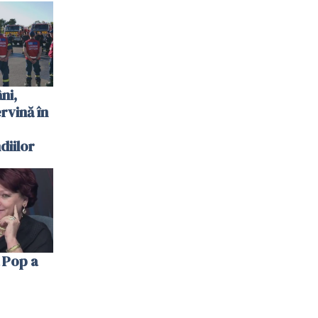
 plouat
ni,
ervină în
diilor
 Pop a