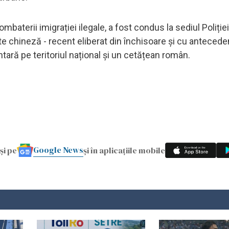
ombaterii imigrației ilegale, a fost condus la sediul Poliție
te chineză - recent eliberat din închisoare și cu antecede
ntară pe teritoriul național și un cetățean român.
Google News
și pe
și în aplicațiile mobile