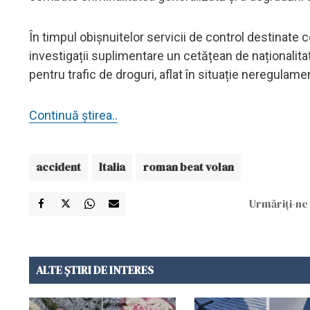
În timpul obișnuitelor servicii de control destinate c
investigații suplimentare un cetățean de naționalita
pentru trafic de droguri, aflat în situație neregulame
Continuă știrea..
accident
Italia
roman beat volan
Urmăriți-ne 
ALTE ȘTIRI DE INTERES