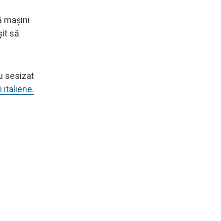
uă mașini
șit să
au sesizat
 italiene.