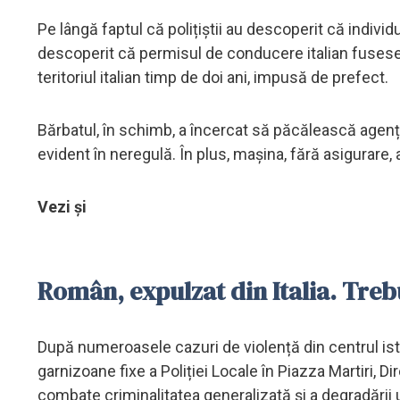
Pe lângă faptul că polițiștii au descoperit că indiv
descoperit că permisul de conducere italian fusese
teritoriul italian timp de doi ani, impusă de prefect.
Bărbatul, în schimb, a încercat să păcălească agen
evident în neregulă. În plus, mașina, fără asigurare,
Vezi și
Român, expulzat din Italia. Treb
După numeroasele cazuri de violență din centrul isto
garnizoane fixe a Poliției Locale în Piazza Martiri, Di
combate criminalitatea generalizată și a degradării