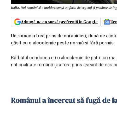
Italia. Doi români și o moldoveancă au furat detergenți și produse de în
Adaugă-ne ca sursă preferată în Google
Urm
Un român a fost prins de carabinieri, după ce a in
găsit cu o alcoolemie peste normă și fără permis.
Bărbatul conducea cu o alcoolemie de patru ori ma
naționalitate română și a fost prins aseară de carabini
Românul a încercat să fugă de la