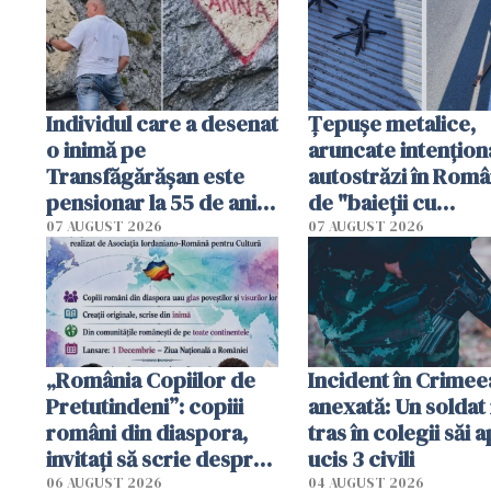
Individul care a desenat
Țepușe metalice,
o inimă pe
aruncate intențion
Transfăgărășan este
autostrăzi în Româ
pensionar la 55 de ani.
de "baieții cu
Poliția l-a identificat
platforme": "Mi-au
07 AUGUST 2026
07 AUGUST 2026
cerut 1200 lei să m
tracteze"
„România Copiilor de
Incident în Crimee
Pretutindeni”: copiii
anexată: Un soldat 
români din diaspora,
tras în colegii săi a
invitați să scrie despre
ucis 3 civili
România într-un volum
06 AUGUST 2026
04 AUGUST 2026