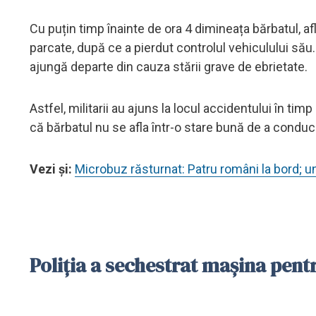
Cu puțin timp înainte de ora 4 dimineața bărbatul, afla
parcate, după ce a pierdut controlul vehiculului său. 
ajungă departe din cauza stării grave de ebrietate.
Astfel, militarii au ajuns la locul accidentului în tim
că bărbatul nu se afla într-o stare bună de a condu
Vezi și:
Microbuz răsturnat: Patru români la bord; un 
Poliția a sechestrat mașina pent