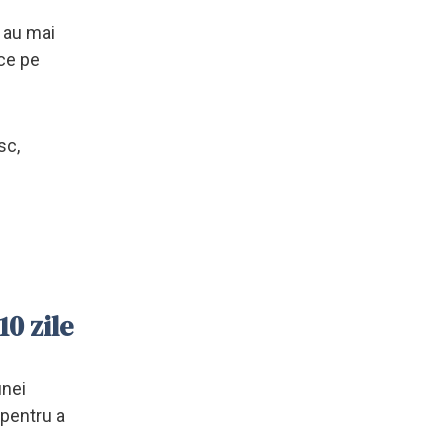
a au mai
uce pe
sc,
0 zile
unei
 pentru a