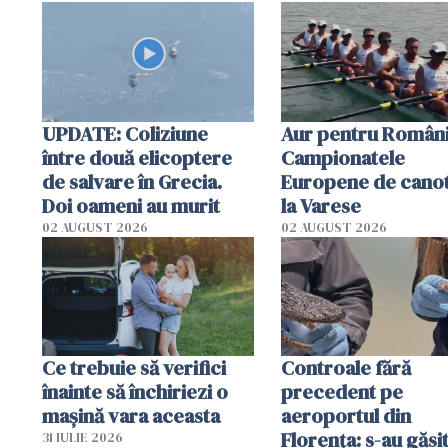
special
UPDATE: Coliziune
Aur pentru Români
între două elicoptere
Campionatele
de salvare în Grecia.
Europene de canot
Doi oameni au murit
la Varese
02 AUGUST 2026
02 AUGUST 2026
Ce trebuie să verifici
Controale fără
înainte să închiriezi o
precedent pe
mașină vara aceasta
aeroportul din
Florența: s-au găsi
31 IULIE 2026