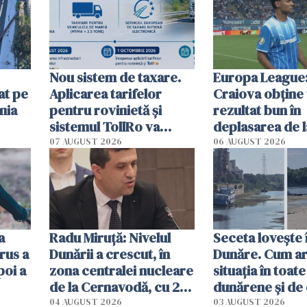
Nou sistem de taxare.
Europa League:
at pe
Aplicarea tarifelor
Craiova obține
nia
pentru rovinietă şi
rezultat bun în
sistemul TollRo va
deplasarea de 
începe la 1 octombrie
07 AUGUST 2026
06 AUGUST 2026
ă
a
Radu Miruţă: Nivelul
Seceta lovește 
rus a
Dunării a crescut, în
Dunăre. Cum ar
poi a
zona centralei nucleare
situația în toate
de la Cernavodă, cu 2
dunărene și de
cm faţă de ziua trecută
România resim
04 AUGUST 2026
03 AUGUST 2026