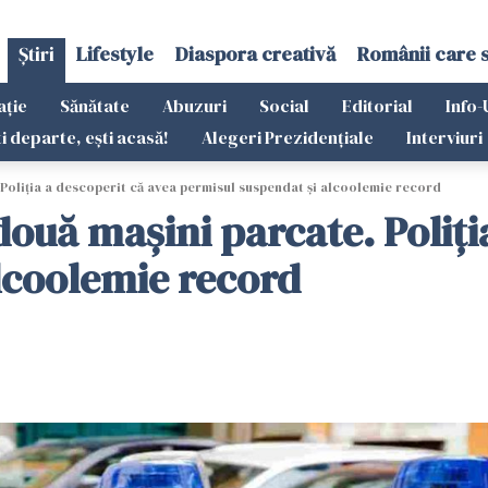
Știri
Lifestyle
Diaspora creativă
Românii care 
ație
Sănătate
Abuzuri
Social
Editorial
Info-
ti departe, ești acasă!
Alegeri Prezidențiale
Interviuri
 Poliția a descoperit că avea permisul suspendat și alcoolemie record
 două mașini parcate. Poliți
lcoolemie record