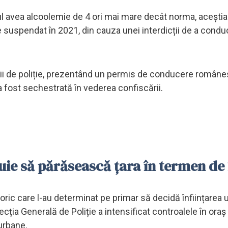
idul avea alcoolemie de 4 ori mai mare decât norma, acești
 suspendat în 2021, din cauza unei interdicții de a cond
ții de poliție, prezentând un permis de conducere române
 a fost sechestrată în vederea confiscării.
uie să părăsească țara în termen de 1
ric care l-au determinat pe primar să decidă înființarea 
recția Generală de Poliție a intensificat controalele în oraș
 urbane.