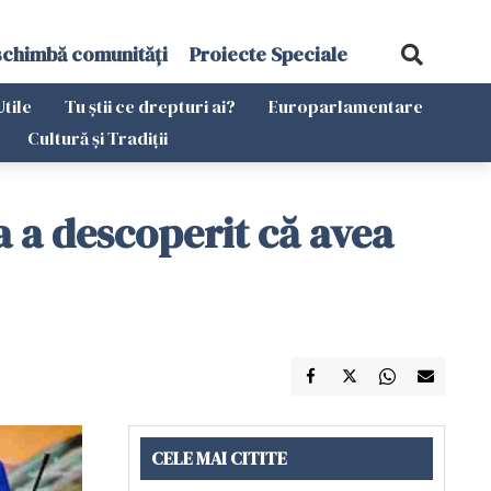
schimbă comunități
Proiecte Speciale
Utile
Tu știi ce drepturi ai?
Europarlamentare
Cultură și Tradiții
a a descoperit că avea
CELE MAI CITITE