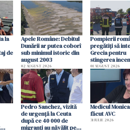
efectele, deși a
în iulie
a la
Apele Române: Debitul
Pompierii româ
Dunării ar putea coborî
pregătiţi să int
aj de
sub minimul istoric din
Grecia pentru
august 2003
stingerea incen
02 AUGUST 2026
01 AUGUST 2026
Pedro Sanchez, vizită
Medicul Monica
de urgență la Ceuta
făcut AVC
după ce 40 000 de
31 IULIE 2026
t
migranți au năvălit pe