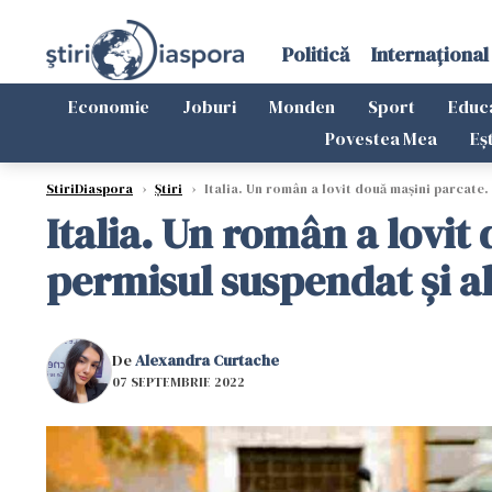
Politică
Internațional
Economie
Joburi
Monden
Sport
Educ
Povestea Mea
Eș
StiriDiaspora
›
Știri
›
Italia. Un român a lovit două mașini parcate.
Italia. Un român a lovit
permisul suspendat și a
De
Alexandra Curtache
07 SEPTEMBRIE 2022