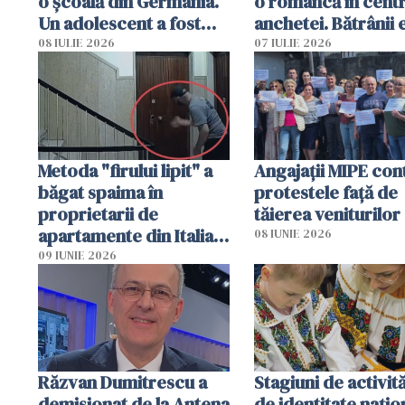
o școală din Germania.
o româncă în centr
Un adolescent a fost
anchetei. Bătrânii 
arestat
puși să lase la poar
08 IULIE 2026
07 IULIE 2026
genți cu aur și bani
Metoda "firului lipit" a
Angajaţii MIPE con
băgat spaima în
protestele faţă de
proprietarii de
tăierea veniturilor
apartamente din Italia.
08 IUNIE 2026
Poliția, sesizată
09 IUNIE 2026
Răzvan Dumitrescu a
Stagiuni de activită
demisionat de la Antena
de identitate națio