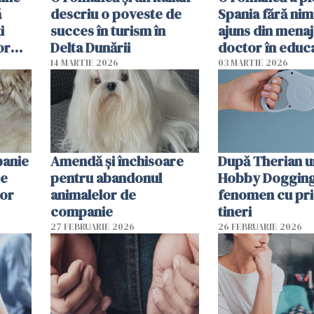
ă
descriu o poveste de
Spania fără nimi
i
succes în turism în
ajuns din mena
or
Delta Dunării
doctor în educ
14 MARTIE 2026
03 MARTIE 2026
panie
Amendă și închisoare
După Therian 
te
pentru abandonul
Hobby Dogging,
lor
animalelor de
fenomen cu pri
companie
tineri
27 FEBRUARIE 2026
26 FEBRUARIE 2026