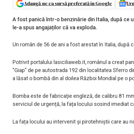
Adaugă-ne ca sursă preferată în Google
Urm
A fost panică într-o benzinărie din Italia, după c
le-a spus angajaților că va exploda.
Un român de 56 de ani a fost arestat în Italia, după c
Potrivit portalului lasiciliaweb.it, românul a creat 
"Giap" de pe autostrada 192 din localitatea Sferro din
a lăsat o bombă din al doilea Război Mondial pe o p
Bomba este de fabricaţie engleză, de calibru 81 mm, 
serviciul de urgență, la fața locului sosind imediat ca
La fața locului au intervenit și pirotehniştii care au 