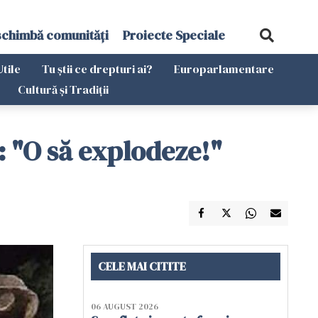
schimbă comunități
Proiecte Speciale
Utile
Tu știi ce drepturi ai?
Europarlamentare
Cultură și Tradiții
: "O să explodeze!"
CELE MAI CITITE
06 AUGUST 2026