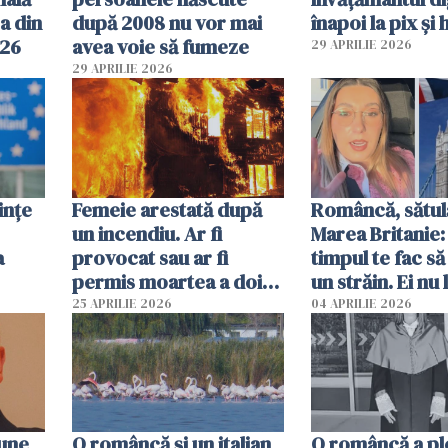
a din
după 2008 nu vor mai
înapoi la pix și 
026
avea voie să fumeze
29 APRILIE 2026
29 APRILIE 2026
ințe
Femeie arestată după
Româncă, sătul
un incendiu. Ar fi
Marea Britanie:
a
provocat sau ar fi
timpul te fac să
permis moartea a doi
un străin. Ei nu
copii de 1 an și 3 ani
ca noi. În Româ
25 APRILIE 2026
04 APRILIE 2026
oamenii sunt alt
pune
O româncă și un italian
O româncă a ple