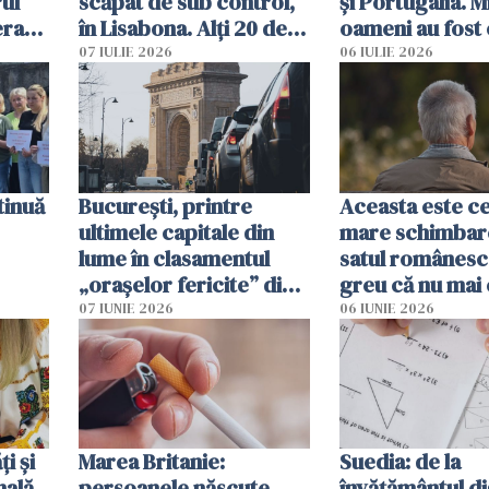
ul
scăpat de sub control,
și Portugalia. M
erau
în Lisabona. Alți 20 de
oameni au fost 
tă
oameni sunt răniți
07 IULIE 2026
06 IULIE 2026
tinuă
București, printre
Aceasta este c
ultimele capitale din
mare schimbar
lume în clasamentul
satul românesc.
„orașelor fericite” din
greu că nu mai 
2026
pe-aici, prin jur
07 IUNIE 2026
06 IUNIE 2026
ți și
Marea Britanie:
Suedia: de la
nală
persoanele născute
învățământul di