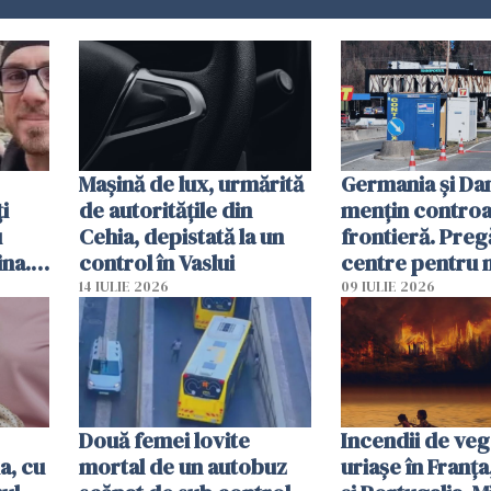
Mașină de lux, urmărită
Germania și D
i
de autoritățile din
mențin controal
u
Cehia, depistată la un
frontieră. Preg
ina.
control în Vaslui
centre pentru m
caută
respinși din UE
14 IULIE 2026
09 IULIE 2026
Două femei lovite
Incendii de veg
a, cu
mortal de un autobuz
uriașe în Franța