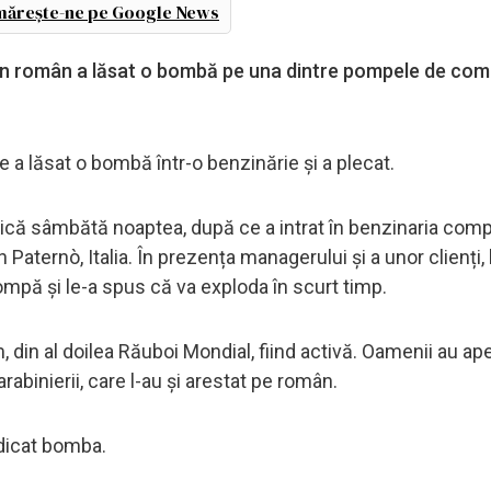
ărește-ne pe Google News
e un român a lăsat o bombă pe una dintre pompele de comb
e a lăsat o bombă într-o benzinărie și a plecat.
panică sâmbătă noaptea, după ce a intrat în benzinaria com
 Paternò, Italia. În prezența managerului și a unor clienți,
ompă şi le-a spus că va exploda în scurt timp.
din al doilea Răuboi Mondial, fiind activă. Oamenii au ape
rabinierii, care l-au și arestat pe român.
ridicat bomba.