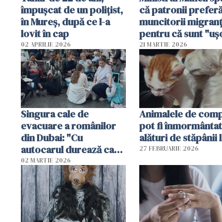
împușcat de un polițist,
că patronii prefer
în Mureș, după ce l-a
muncitorii migranț
lovit în cap
pentru că sunt "uş
dispensabili"
02 APRILIE 2026
21 MARTIE 2026
Singura cale de
Animalele de com
evacuare a românilor
pot fi înmormânta
din Dubai: "Cu
alături de stăpânii 
autocarul durează cam
27 FEBRUARIE 2026
două zile"
02 MARTIE 2026