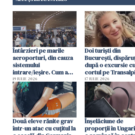
Întârzieri pe marile
Doi turiști din
aeroporturi, din cauza
București, dispăruț
sistemului
după o excursie c
intrare/ieșire. Cum a
cortul pe Transalp
ajuns o femeie să fie
Poliția și familia îi 
19 IULIE 2026
17 IULIE 2026
arestată în Cluj-Napoca
Două eleve rănite grav
Înșelăciune de
într-un atac cu cuțitul la
proporții în Ungari