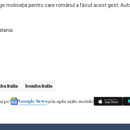
ge motivația pentru care românul a făcut acest gest. Autor
tania.
a italia
bomba italia
Google News
și pe
și în aplicațiile mobile