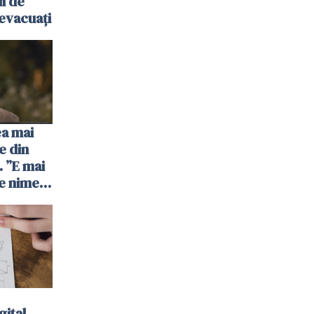
ii de
evacuați
ea mai
e din
 ”E mai
e nimeni
”
gital