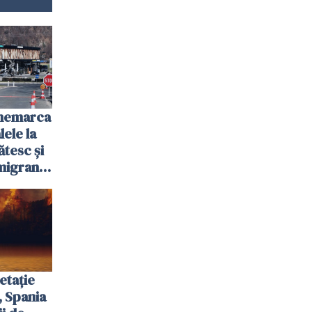
anemarca
ele la
ătesc și
igranții
etație
, Spania