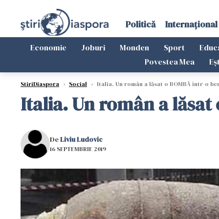
Politică
Internațional
Economie
Joburi
Monden
Sport
Educ
Povestea Mea
Eș
StiriDiaspora
›
Social
›
Italia. Un român a lăsat o BOMBĂ într-o be
Italia. Un român a lăsat
De
Liviu Ludovic
16 SEPTEMBRIE 2019