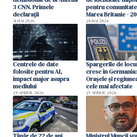
3 CNN. Primele
pentru comunitate
declarații
Marea Britanie - 2
31 MAI 2026
28 MAI 2026
Centrele de date
Spargerile de locu
folosite pentru AI,
cresc în Germania:
impact major asupra
Orașele și regiune
mediului
cele mai afectate
29 APRILIE 2026
25 APRILIE 2026
Tânăr de 22 de ani,
Ministrul Muncii s