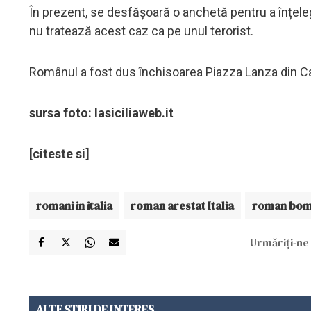
În prezent, se desfășoară o anchetă pentru a înțele
nu tratează acest caz ca pe unul terorist.
Românul a fost dus închisoarea Piazza Lanza din Ca
sursa foto: lasiciliaweb.it
[citeste si]
romani in italia
roman arestat Italia
roman bomb
Urmăriți-ne 
ALTE ȘTIRI DE INTERES