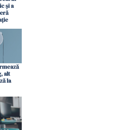
c și a
jeră
ație
urmează
 alt
ză la