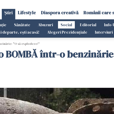
Știri
Lifestyle
Diaspora creativă
Românii care 
ație
Sănătate
Abuzuri
Social
Editorial
Info-
ti departe, ești acasă!
Alegeri Prezidențiale
Interviuri
nzinărie: "O să explodeze!"
 o BOMBĂ într-o benzinărie