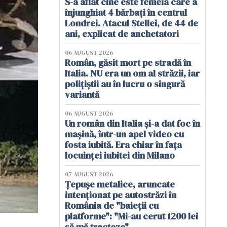
S-a aflat cine este femeia care a
înjunghiat 4 bărbați în centrul
Londrei. Atacul Stellei, de 44 de
ani, explicat de anchetatori
06 AUGUST 2026
Român, găsit mort pe stradă în
Italia. NU era un om al străzii, iar
polițiștii au în lucru o singură
variantă
06 AUGUST 2026
Un român din Italia și-a dat foc în
mașină, într-un apel video cu
fosta iubită. Era chiar în fața
locuinței iubitei din Milano
07 AUGUST 2026
Țepușe metalice, aruncate
intenționat pe autostrăzi în
România de "baieții cu
platforme": "Mi-au cerut 1200 lei
să mă tracteze"