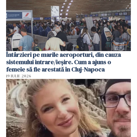
Întârzieri pe marile aeroporturi, din cauza
sistemului intrare/ieșire. Cum a ajuns o
femeie să fie arestată în Cluj-Napoca
19 IULIE 2026