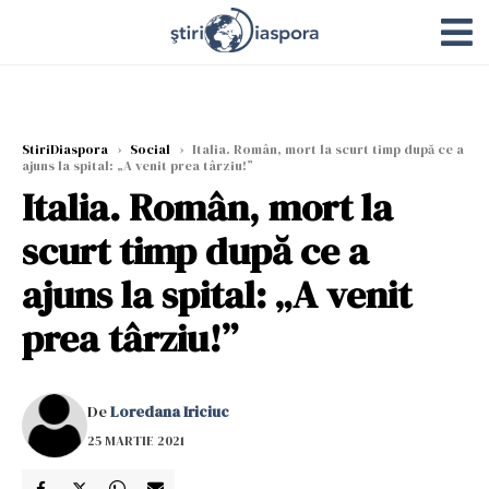
StiriDiaspora
›
Social
›
Italia. Român, mort la scurt timp după ce a
ajuns la spital: „A venit prea târziu!”
Italia. Român, mort la
scurt timp după ce a
ajuns la spital: „A venit
prea târziu!”
De
Loredana Iriciuc
25 MARTIE 2021