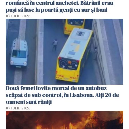
româncă în centrul anchetei. Bătrânii erau
puși să lase la poartă genți cu aur și bani
07 IULIE 2026
Două femei lovite mortal de un autobuz
scăpat de sub control, în Lisabona. Alți 20 de
oameni sunt răniți
07 IULIE 2026