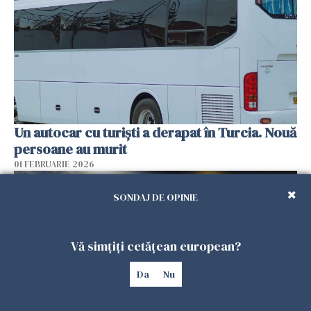
Un autocar cu turiști a derapat în Turcia. Nouă
persoane au murit
01 FEBRUARIE 2026
SONDAJ DE OPINIE
Vă simțiți cetățean european?
Da
Nu