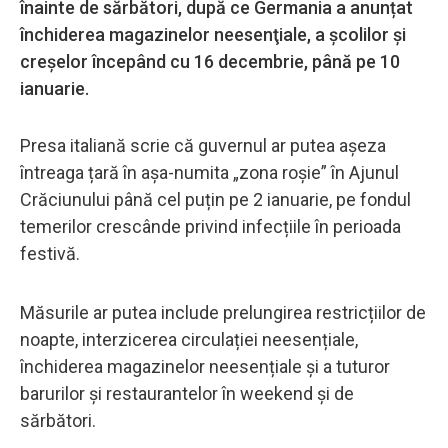
înainte de sărbători, după ce Germania a anunțat
închiderea magazinelor neesenţiale, a şcolilor şi
creşelor începând cu 16 decembrie, până pe 10
ianuarie.
Presa italiană scrie că guvernul ar putea așeza
întreaga țară în așa-numita „zona roșie” în Ajunul
Crăciunului până cel puțin pe 2 ianuarie, pe fondul
temerilor crescânde privind infecțiile în perioada
festivă.
Măsurile ar putea include prelungirea restricțiilor de
noapte, interzicerea circulației neesențiale,
închiderea magazinelor neesențiale și a tuturor
barurilor și restaurantelor în weekend și de
sărbători.