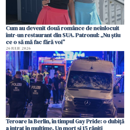
Cum au devenit două românce de neînlocuit
într-un restaurant din SUA. Patronul: „Nu știu
ce o să mă fac fără voi”
26 IULIE 2026
Teroare la Berlin, în timpul Gay Pride: o dubiță
a intrat în mulțime. Un mort și 15 răniți