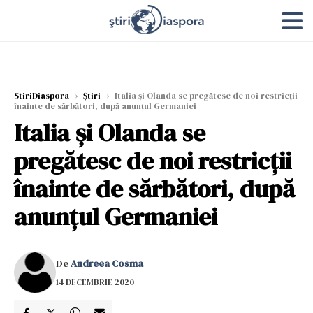
StiriDiaspora
›
Știri
›
Italia şi Olanda se pregătesc de noi restricţii
înainte de sărbători, după anunţul Germaniei
Italia şi Olanda se
pregătesc de noi restricţii
înainte de sărbători, după
anunţul Germaniei
De
Andreea Cosma
14 DECEMBRIE 2020