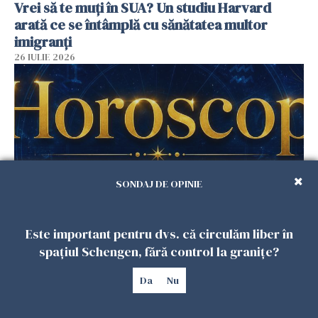
Vrei să te muți în SUA? Un studiu Harvard
arată ce se întâmplă cu sănătatea multor
imigranți
26 IULIE 2026
SONDAJ DE OPINIE
Este important pentru dvs. că circulăm liber în
Horoscop 27 iulie. Lunea care schimbă ritmul
săptămânii. Universul deschide uși
spațiul Schengen, fără control la granițe?
neașteptate pentru unele zodii
Da
Nu
26 IULIE 2026